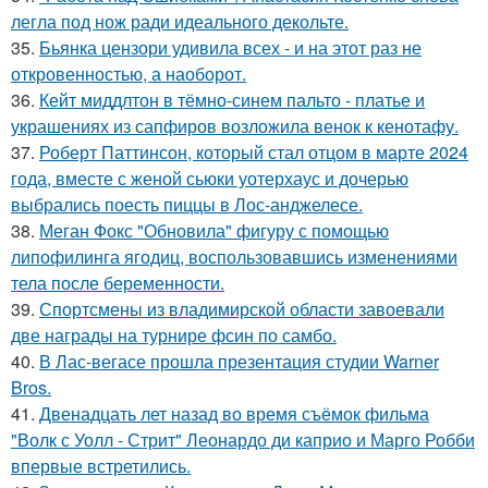
легла под нож ради идеального декольте.
35.
Бьянка цензори удивила всех - и на этот раз не
откровенностью, а наоборот.
36.
Кейт миддлтон в тёмно-синем пальто - платье и
украшениях из сапфиров возложила венок к кенотафу.
37.
Роберт Паттинсон, который стал отцом в марте 2024
года, вместе с женой сьюки уотерхаус и дочерью
выбрались поесть пиццы в Лос-анджелесе.
38.
Меган Фокс "Обновила" фигуру с помощью
липофилинга ягодиц, воспользовавшись изменениями
тела после беременности.
39.
Спортсмены из владимирской области завоевали
две награды на турнире фсин по самбо.
40.
В Лас-вегасе прошла презентация студии Warner
Bros.
41.
Двенадцать лет назад во время съёмок фильма
"Волк с Уолл - Стрит" Леонардо ди каприо и Марго Робби
впервые встретились.