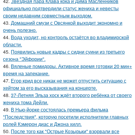
42.
Звездная пара Клава кока и Дима Масленников
официально подтвердили статус жениха и невесты
своим недавним совместным выходом.
43.
Домашний смузи с Овсянкой выходит экономно и
очень полезно.
44.
Вода уходит, но контроль остаётся во владимирской
области.
45.
Появились новые кадры с сидни суини из третьего
сезона "Эйфории".
46.
Вяленые помидоры. Активное время готовки 20 мин+
время на запекание.
47.
Егор крид все никак не может отпустить ситуацию с
хейтом за его высказывания на концерте.
48.
37-Летняя Эльза хоск ждёт второго ребёнка от своего
жениха тома Дейли.
49.
В Нью-йорке состоялась премьера фильма
"Последствия", которую посетили исполнители главных
ролей Кэмерон диас и Джона хилл.
50.
После того как "Острые Козырьки" взорвали все