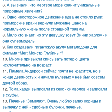
6.
А вы знали, что мертвое море хранит уникальные
природные явления?
7.
Одно неосторожное движение едва не стоило руки:
приморские врачи вернули мужчине шанс на
нормальную жизнь после страшной травмы.
8.
Мало кто знает, но эту девушку зовут Винни харлоу - и
она супермодель.
9.
Как создавали гигантскую акулу мегалодона для
фильма "Мег: Монстр Глубины"?
10.
Многие привыкли списывать потерю цвета
исключительно на возраст.
11.
Памела Андерсон сейчас почти не красится, но в
конце девяностых и начале нулевых у неё был совсем
другой образ.
12.
Тома харди выписали из секс - символов и записали
в скуфы.
13.
Печенье "Земелах". Очень люблю запах корицы и
выпечку с ней - сдобные булочки, печенье.