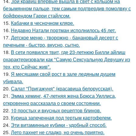
14.
Зои кравиц впервые вышла в свет с кольцом на
безымянном пальце, тем самым подтвердив помолвку с
бойфрендом Гарри стайлсом.
15.
Кабачки в чесночном кляре.
16.
Недавно Натали портман исполнилось 45 лет.
17.
Детское меню - творожно - банановый десерт с
печеньем - быстро, вкусно, сытно.
18.
В сети появился твит, где 23-летнюю Билли айлиш
охарактеризовали как "Самую Сексуальную Девушку из
тех, кто Сейчас жив".
19.
Я месяцами свой рост в зале ледяным душем
убивала.
20.
Салат "Пригажуня" (красавица белорусская).
21.
Эмма хеминг, 47-летняя жена Брюса Уиллиса,
откровенно рассказала о своем состоянии.
22.
10 простых и вкусных рецептов блинов.
23.
Курица запеченная под тертым картофелем.
24.
Эти витаминные кубики - удобный способ.
25.
Лето пахнет не сладко, но очень приятно.