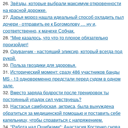
26.
Звёзды, которые выбрали максимум откровенности
на красной дорожке.
27.
Дарья мороз нашла идеальный способ охладить пыл
дочери - отправить ее к Богомолову … ну и,
соответственно, к мачехе Собчак.
28.
"Мне казалось, что что-то плохое обязательно
произойдет!
29.
Одуванчик - настоящий эликсир, который всегда под
рукой.
30.
Польза гвоздики для здоровья.
31.
Исторический момент: сразу 486 участников банды
MS - 13 одновременно предстали перед судом в одном
зале.
32.
Вместо заряда бодрости после тренировок ты
постоянный упадок сил чувствуешь?
33.
Настасья самбурская, актриса, была вынуждена
обратиться за медицинской помощью и поставить себе
капельницу, чтобы справиться с напряжением.
34.
"Работа над Ошибками": Анастасия Костенко снова