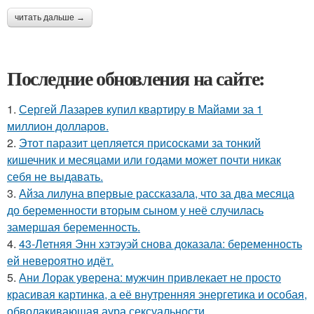
читать дальше →
Последние обновления на сайте:
1.
Сергей Лазарев купил квартиру в Майами за 1
миллион долларов.
2.
Этот паразит цепляется присосками за тонкий
кишечник и месяцами или годами может почти никак
себя не выдавать.
3.
Айза лилуна впервые рассказала, что за два месяца
до беременности вторым сыном у неё случилась
замершая беременность.
4.
43-Летняя Энн хэтэуэй снова доказала: беременность
ей невероятно идёт.
5.
Ани Лорак уверена: мужчин привлекает не просто
красивая картинка, а её внутренняя энергетика и особая,
обволакивающая аура сексуальности.