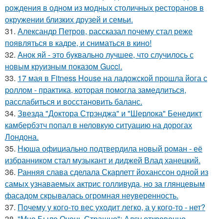
рождения в одном из модных столичных ресторанов в
окружении близких друзей и семьи.
31.
Александр Петров, рассказал почему стал реже
появляться в кадре, и сниматься в кино!
32.
Анок яй - это буквально лучшее, что случилось с
новым круизным показом Gucci.
33.
17 мая в Fitness House на ладожской прошла йога с
роллом - практика, которая помогла замедлиться,
расслабиться и восстановить баланс.
34.
Звезда "Доктора Стрэнджа" и "Шерлока" Бенедикт
камбербэтч попал в неловкую ситуацию на дорогах
Лондона.
35.
Нюша официально подтвердила новый роман - её
избранником стал музыкант и диджей Влад ханецкий.
36.
Ранняя слава сделала Скарлетт йоханссон одной из
самых узнаваемых актрис голливуда, но за глянцевым
фасадом скрывалась огромная неуверенность.
37.
Почему у кого-то вес уходит легко, а у кого-то - нет?
38.
"Мне Было Очень Страшно": Алсу откровенно