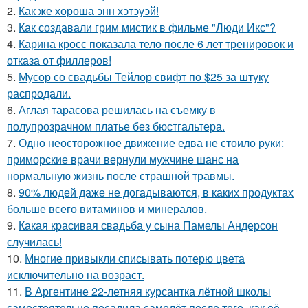
2.
Как же хороша энн хэтэуэй!
3.
Как создавали грим мистик в фильме "Люди Икс"?
4.
Карина кросс показала тело после 6 лет тренировок и
отказа от филлеров!
5.
Мусор со свадьбы Тейлор свифт по $25 за штуку
распродали.
6.
Аглая тарасова решилась на съемку в
полупрозрачном платье без бюстгальтера.
7.
Одно неосторожное движение едва не стоило руки:
приморские врачи вернули мужчине шанс на
нормальную жизнь после страшной травмы.
8.
90% людей даже не догадываются, в каких продуктах
больше всего витаминов и минералов.
9.
Какая красивая свадьба у сына Памелы Андерсон
случилась!
10.
Многие привыкли списывать потерю цвета
исключительно на возраст.
11.
В Аргентине 22-летняя курсантка лётной школы
самостоятельно посадила самолёт после того, как её