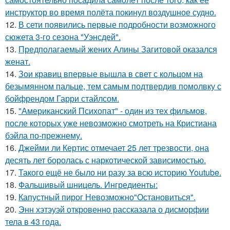
инструктор во время полёта покинул воздушное судно.
12.
В сети появились первые подробности возможного
сюжета 3-го сезона "Уэнсдей".
13.
Предполагаемый жених Алины Загитовой оказался
женат.
14.
Зои кравиц впервые вышла в свет с кольцом на
безымянном пальце, тем самым подтвердив помолвку с
бойфрендом Гарри стайлсом.
15.
"Американский Психопат" - один из тех фильмов,
после которых уже невозможно смотреть на Кристиана
бэйла по-прежнему.
16.
Джейми ли Кертис отмечает 25 лет трезвости, она
десять лет боролась с наркотической зависимостью.
17.
Такого ещё не было ни разу за всю историю Youtube.
18.
Фальшивый шницель. Ингредиенты:
19.
Капустный пирог Невозможно"Остановиться".
20.
Энн хэтэуэй откровенно рассказала о дисморфии
тела в 43 года.