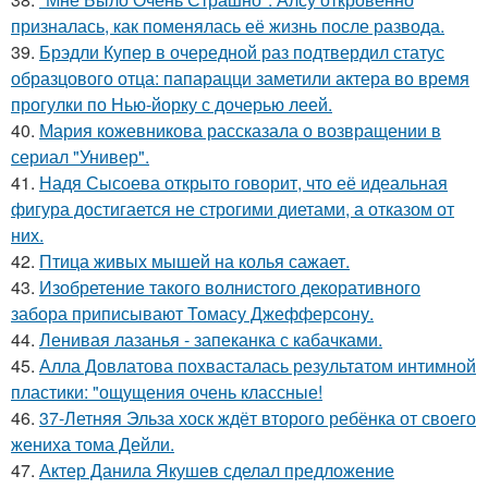
призналась, как поменялась её жизнь после развода.
39.
Брэдли Купер в очередной раз подтвердил статус
образцового отца: папарацци заметили актера во время
прогулки по Нью-йорку с дочерью леей.
40.
Мария кожевникова рассказала о возвращении в
сериал "Универ".
41.
Надя Сысоева открыто говорит, что её идеальная
фигура достигается не строгими диетами, а отказом от
них.
42.
Птица живых мышей на колья сажает.
43.
Изобретение такого волнистого декоративного
забора приписывают Томасу Джефферсону.
44.
Ленивая лазанья - запеканка с кабачками.
45.
Алла Довлатова похвасталась результатом интимной
пластики: "ощущения очень классные!
46.
37-Летняя Эльза хоск ждёт второго ребёнка от своего
жениха тома Дейли.
47.
Актер Данила Якушев сделал предложение