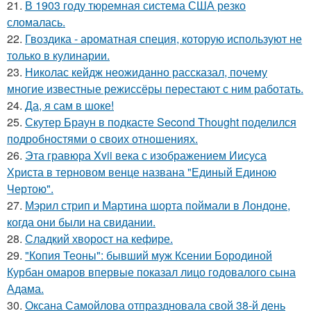
21.
В 1903 году тюремная система США резко
сломалась.
22.
Гвоздика - ароматная специя, которую используют не
только в кулинарии.
23.
Николас кейдж неожиданно рассказал, почему
многие известные режиссёры перестают с ним работать.
24.
Да, я сам в шоке!
25.
Скутер Браун в подкасте Second Thought поделился
подробностями о своих отношениях.
26.
Эта гравюра Xvii века с изображением Иисуса
Христа в терновом венце названа "Единый Единою
Чертою".
27.
Мэрил стрип и Мартина шорта поймали в Лондоне,
когда они были на свидании.
28.
Сладкий хворост на кефире.
29.
"Копия Теоны": бывший муж Ксении Бородиной
Курбан омаров впервые показал лицо годовалого сына
Адама.
30.
Оксана Самойлова отпраздновала свой 38-й день