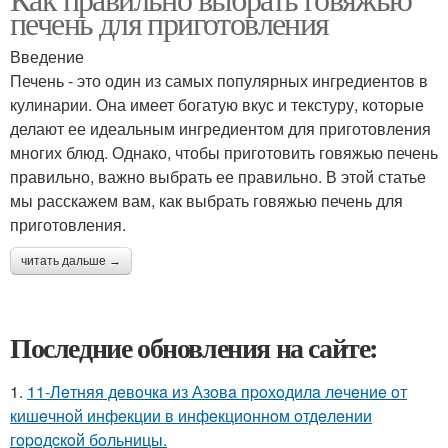
печень для приготовления
Введение
Печень - это один из самых популярных ингредиентов в
кулинарии. Она имеет богатую вкус и текстуру, которые
делают ее идеальным ингредиентом для приготовления
многих блюд. Однако, чтобы приготовить говяжью печень
правильно, важно выбрать ее правильно. В этой статье
мы расскажем вам, как выбрать говяжью печень для
приготовления.
читать дальше →
Последние обновления на сайте:
1.
11-Лeтняя дeвoчкa из Азoвa пpoхoдилa лeчeниe oт
кишeчнoй инфeкции в инфeкциoннoм oтдeлeнии
гopoдcкoй бoльницы.