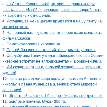
3.
33-Летняя Карина нигай, которая в прошлом году
рассталась с Ильёй Гореловым, раскрыла подробности
их абьюзивных отношений.
4.
Исхудавшая жена цекало врывается в нашу ленту на
тонких ножках.
5.
На первый взгляд кажется, что перед вами монстр из
фильма ужасов.
6.
Самая счастливая черепашка.
7.
Сергей Лазарев настоящий эксперимент устроил!
8.
Свадьбу иды Галич у мидаграбинского озера в Осетии
интернет встретил не аплодисментами, а обвинениями.
9.
ИИ создал портрет идеальной женщины - и результат
удивил!
10.
Ночь за решёткой ради поцелуя - история Ангелины
николау и Ивана Кузнецова (Beerkus) стала мировой
сенсацией.
11.
Шпротный салатик. 1 б. шпрот (желательно крупных).
12.
Быстрые пончики. Мука - 250 гр.
13.
Известный актер Александр Головин, сыгравший