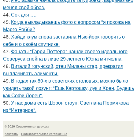
меняя свой образ.
44.
Сок для ….
45.
Когда выкладываешь фото с вопросом "я похожа на
Марго Робби?
46.
Хайди клум снова заставила Нью-йорк говорить о
себе и о своём спутнике.
47.
Фанаты "Гарри Поттера" нашли своего идеального
Северуса снейпа в лице 29-летнего Юэна митчелла.
48.
Виталий гогунский, отец Миланы стар, прекратил
выплачивать алименты.
49.
В годах так 80-х в советских столовых, можно было
увидеть такой лозунг: "Ешь Картошку, лук и Хрен, Будешь
как Софи Лорен".
50.
У нас дома есть Шэрон стоун: Светлана Пермякова
из "Интернов".
© 2026 Современная девушка
Контакты
Пользовательское соглашение