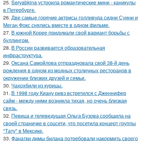
25.
Seryabkina устроила романтические мини - каникулы
в Петербурге.
26.
Две самые горячие актрисы голливуда сидни Суини и
Меган Фокс снялись вместе в одном фильме.
27.
В южной Корее придумали свой вариант борьбы с
буллингом.
28.
В России развивается образовательная
инфраструктура.
29.
Оксана Самойлова отпраздновала свой 38-й день
рождения в одном из модных столичных ресторанов в
окружении близких друзей и семьи.
30.
Чахохбили из курицы.
31.
В 1998 году Киану ривз встретился с Дженнифер
сайм - между ними возникла тихая, но очень близкая
связь.
32.
Певица и телеведущая Ольга Бузова сообщила на
своей страничке в соцсети, что посетила концерт группы
"Тату" в Мексике.
33.
Фанатки димы билана потребовали накормить своего