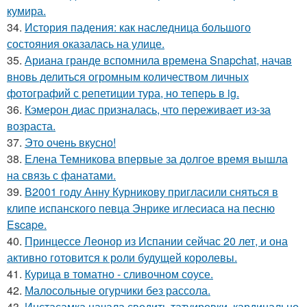
кумира.
34.
История падения: как наследница большого
состояния оказалась на улице.
35.
Ариана гранде вспомнила времена Snapchat, начав
вновь делиться огромным количеством личных
фотографий с репетиции тура, но теперь в ig.
36.
Кэмерон диас призналась, что переживает из-за
возраста.
37.
Это очень вкусно!
38.
Елена Темникова впервые за долгое время вышла
на связь с фанатами.
39.
В2001 году Анну Курникову пригласили сняться в
клипе испанского певца Энрике иглесиаса на песню
Escape.
40.
Принцессе Леонор из Испании сейчас 20 лет, и она
активно готовится к роли будущей королевы.
41.
Курица в томатно - сливочном соусе.
42.
Малосольные огурчики без рассола.
43.
Инстасамка начала сводить татуировки, кардинально