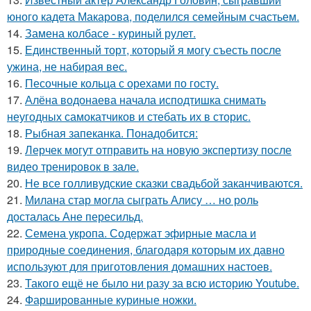
юного кадета Макарова, поделился семейным счастьем.
14.
Замена колбасе - куриный рулет.
15.
Единственный торт, который я могу съесть после
ужина, не набирая вес.
16.
Песочные кольца с орехами по госту.
17.
Алёна водонаева начала исподтишка снимать
неугодных самокатчиков и стебать их в сторис.
18.
Рыбная запеканка. Понадобится:
19.
Лерчек могут отправить на новую экспертизу после
видео тренировок в зале.
20.
Не все голливудские сказки свадьбой заканчиваются.
21.
Милана стар могла сыграть Алису … но роль
досталась Ане пересильд.
22.
Семена укропа. Содержат эфирные масла и
природные соединения, благодаря которым их давно
используют для приготовления домашних настоев.
23.
Такого ещё не было ни разу за всю историю Youtube.
24.
Фаршированные куриные ножки.