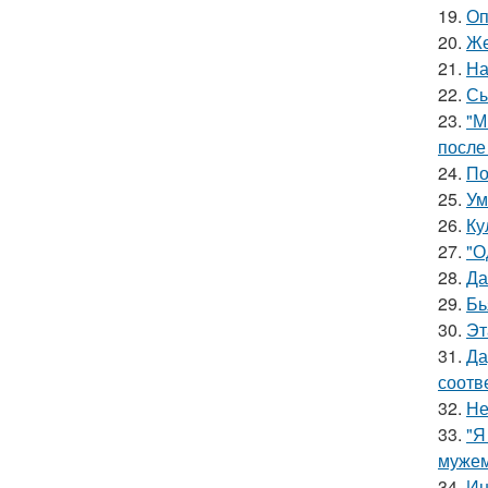
19.
Оп
20.
Же
21.
На
22.
Сы
23.
"М
после
24.
По
25.
Ум
26.
Ку
27.
"О
28.
Да
29.
Бь
30.
Эт
31.
Да
соотв
32.
Не
33.
"Я
мужем
34.
Ин