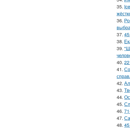
35.
Ic
жёстк
36.
Ро
выбра
37.
45
38.
Ек
39.
"Ш
челов
40.
22
41.
Со
справ
42.
Ал
43.
Тв
44.
Ос
45.
Сл
46.
71
47.
Са
48.
45