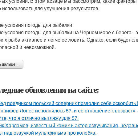
ных условий. В этом абзаце мы рассмотрим, какие факторы 
 использовать для улучшения результатов.
е условия погоды для рыбалки
е условия погоды для рыбалки на Черном море с берега - э
иях рыба активнее и легче ее ловить. Однако, если будет 
 опасной и невозможной.
ь дальше →
ледние обновления на сайте:
ед поединком польский соперник позволил себе оскорбить В
ннифер Лопес исполнилось 57, и её отношение к возрасту 
ите, что я отлично выгляжу для 57.
ик Харламов, известный комик и актер озвучивания, недавн
ы над озвучкой мультфильма про колобка.