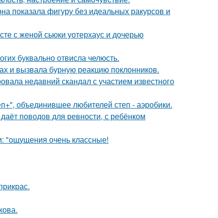
е она показала фигуру без идеальных ракурсов и
есте с женой сьюки уотерхаус и дочерью
огих буквально отвисла челюсть.
ах и вызвала бурную реакцию поклонников.
вала недавний скандал с участием известного
еп+", объединившее любителей степ - аэробики.
 даёт поводов для ревности, с ребёнком
и: "ощущения очень классные!
прикрас.
кова.