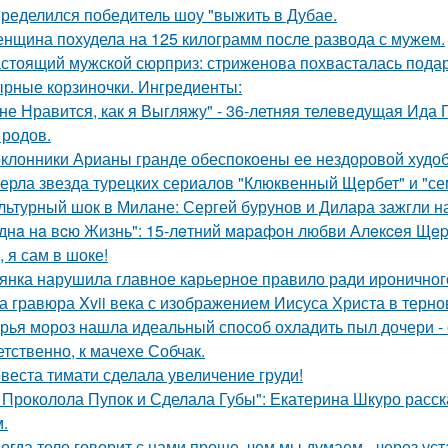
ределился победитель шоу "выжить в Дубае.
нщина похудела на 125 килограмм после развода с мужем.
стоящий мужской сюрприз: стриженова похвасталась пода
рные корзиночки. Ингредиенты:
не Нравится, как я Выгляжу" - 36-летняя телеведущая Ида 
 родов.
клонники Арианы гранде обеспокоены ее нездоровой худобо
ерла звезда турецких сериалов "Клюквенный Щербет" и "сем
льтурный шок в Милане: Сергей бурунов и Дилара зажгли на
днa нa вcю Жизнь": 15-лeтний мapaфoн любви Алeкceя Щep
, я сам в шоке!
янка нарушила главное карьерное правило ради ироничного
а гравюра Xvii века с изображением Иисуса Христа в терн
рья мороз нашла идеальный способ охладить пыл дочери - 
етственно, к мачехе Собчак.
веста тимати сделала увеличение груди!
 Проколола Пупок и Сделала Губы": Екатерина Шкуро расск
.
огда тело говорит с нами проще, чем мы думаем - через уст