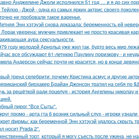
авно Анджелине Джоли исполнился 51 год … и я до сих пор 
 Тейлор - Джой - одна из самых ярких актрис своего поколе
точно не пробовали такое варенье.
Летняя Энн хэтэуэй снова доказала: беременность ей невер
 Лорак уверена: мужчин привлекает не просто красивая карт
акивающая аура сексуальности.
979 году молодой Арнольд уже жил так, будто весь мир лежал
йчас все обсуждают 61-летнюю Паулину поризкову - и неуд
мела Андерсон сейчас почти не красится, но в конце девян
.
вый тренд селебрити: почему Кристина асмус и другие актр
ериканский биохакер Брайан Джонсон тратил на себя по $2 
чь за решёткой ради поцелуя - история Ангелины николау и
цией.
бный пирог "Все Сыты".
круг промо - арта гта 6 возник сильный слух - игроки узнал
крет фирмы: как беременной Энн хэтэуэй удалось скрыть т
л носит Prada 2".
инственный торт, который я могу съесть после ужина, не на