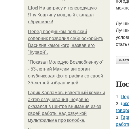
погод
можно
Шок! На актрису и телеведущую
Яну Кошкину мощный скандал
обрушился!
Лучши
Лучши
Перед поединком польский
услов
соперник позволил себе оскорбить
стать
Василия камоцкого, назвав его
"Курвой".
читат
"Показал Молодую Возлюбленную"
- 53-летний Максим виторган
опубликовал фотографии со своей
Пос
35-летней избранницей.
Гарик Харламов, известный комик и
1.
Пер
актер озвучивания, недавно
2.
Дже
оказался в центре внимания из-за
говор
своей работы над озвучкой
3.
Гар
мультфильма про колобка.
работ