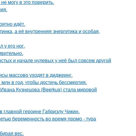
не могу в это поверить.
ния.
оятно идёт.
инка, а её внутренняя энергетика и особая,
 у его ног.
ивительно.
остых и начале нулевых у неё был совсем другой
исы массово уходят в диджеинг.
млн в год, чтобы достичь бессмертия.
 Ивана Кузнецова (Beerkus) стала мировой
и в главной героине Габриэлу Чикин.
ретью беременность во время промо - тура
бирая вес.