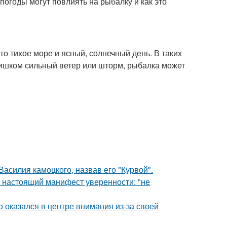
погоды могут повлиять на рыбалку и как это
то тихое море и ясный, солнечный день. В таких
слишком сильный ветер или шторм, рыбалка может
асилия камоцкого, назвав его "Курвой".
- настоящий манифест уверенности: "не
о оказался в центре внимания из-за своей