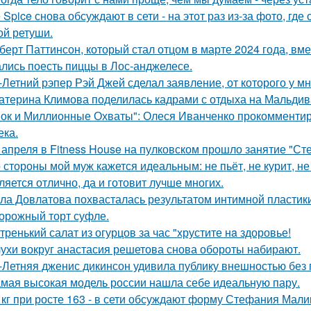
e Spice снова обсуждают в сети - на этот раз из-за фото, гд
ой ретуши.
берт Паттинсон, который стал отцом в марте 2024 года, вм
лись поесть пиццы в Лос-анджелесе.
-Летний рэпер Рэй Джей сделал заявление, от которого у мн
атерина Климова поделилась кадрами с отдыха на Мальдив
ок и Миллионные Охваты": Олеся Иванченко прокомментиро
ека.
 апреля в Fitness House на пулковском прошло занятие "Ст
 стороны мой муж кажется идеальным: не пьёт, не курит, не
ляется отлично, да и готовит лучше многих.
ла Довлатова похвасталась результатом интимной пластик
орожный торт суфле.
тренький салат из огурцов за час "хрустите нa здоровье!
ухи вокруг анастасия решетова снова обороты набирают.
-Летняя дженис дикинсон удивила публику внешностью без 
мая высокая модель россии нашла себе идеальную пару.
 кг при росте 163 - в сети обсуждают форму Стефания Мали