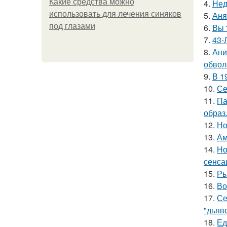
Какие средства можно
4.
Нед
использовать для лечения синяков
5.
Аня
под глазами
6.
Вы 
7.
43-
8.
Ани
обвол
9.
В 1
10.
Се
11.
Па
образ
12.
Но
13.
Ам
14.
Но
сенса
15.
Ры
16.
Во
17.
Се
"дьяво
18.
Ед