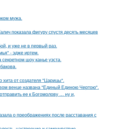
рком мужа.
Галич показала фигуру спустя десять месяцев
й, и уже не в первый раз.
ья" - эдже иртем.
 секретном шоу канье уэста.
бaкoвa.
 хита от создателя "Царицы".
овом венце названа "Единый Единою Чертою".
отправить ее к Богомолову … ну и,
азала о преображениях после расставания с
алость, настроение и самочувствие.