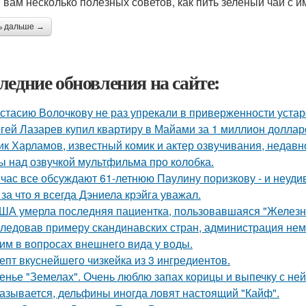
 вам несколько полезных советов, как пить зеленый чай с 
ь дальше →
ледние обновления на сайте:
стасию Волочкову не раз упрекали в приверженности уста
гей Лазарев купил квартиру в Майами за 1 миллион доллар
ик Харламов, известный комик и актер озвучивания, недавн
ы над озвучкой мультфильма про колобка.
час все обсуждают 61-летнюю Паулину поризкову - и неуди
 за что я всегда Дэниела крэйга уважал.
ША умерла последняя пациентка, пользовавшаяся "Железн
ледовав примеру скандинавских стран, администрация не
им в вопросах внешнего вида у воды.
епт вкуснейшего чизкейка из 3 ингредиентов.
енье "Земелах". Очень люблю запах корицы и выпечку с ней 
азывается, дельфины иногда ловят настоящий "Кайф".