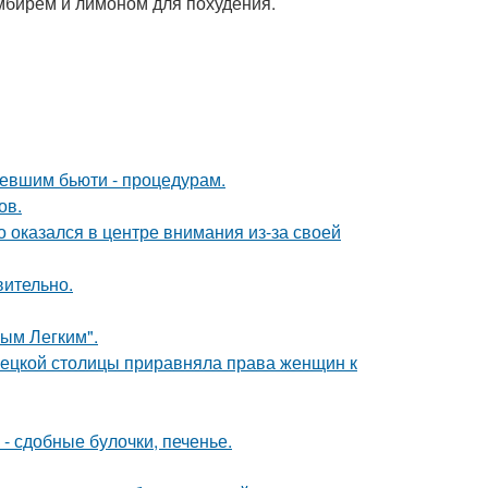
имбирем и лимоном для похудения.
ревшим бьюти - процедурам.
ов.
о оказался в центре внимания из-за своей
вительно.
ым Легким".
мецкой столицы приравняла права женщин к
- сдобные булочки, печенье.