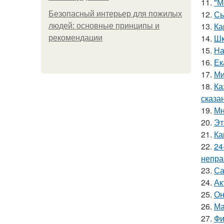
11.
"М
12.
Сы
Безопасный интерьер для пожилых
13.
Ка
людей: основные принципы и
14.
Шк
рекомендации
15.
На
16.
Ек
17.
Ми
18.
Ка
сказа
19.
Мн
20.
Эт
21.
Ка
22.
24
непра
23.
Са
24.
Ак
25.
Он
26.
Ма
27.
Фи