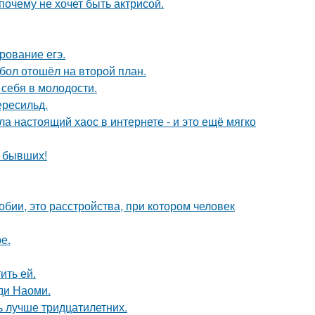
почему не хочет быть актрисой.
рование егэ.
бол отошёл на второй план.
 себя в молодости.
ересильд.
а настоящий хаос в интернете - и это ещё мягко
о бывших!
бии, это расстройства, при котором человек
е.
ить ей.
ди Наоми.
ь лучше тридцатилетних.