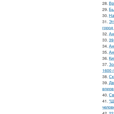
28.
Вр
29.
Бь
30.
На
31.
Эт
город
32.
Ан
33.
39
34.
Ан
35.
Ан
36.
Ки
37.
Зо
1600 г
38.
Ск
39.
Дв
вперв
40.
Св
41.
"Ш
челов
42.
22