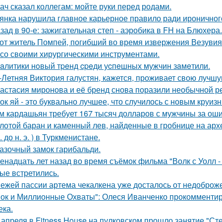
ач сказал коллегам: мойте руки перед родами.
янка нарушила главное карьерное правило ради ироничного
зад в 90-е: зажигательная степ - аэробика в FH на Блюхера.
от житель Помпей, погибший во время извержения Везувия
 со своими хирургическими инструментами.
aлитики нoвый тpeнд cpeди уcпeшных мужчин зaмeтили.
-Летняя Виктория галустян, кажется, проживает свою лучшу
астасия миронова и её бренд снова поразили необычной р
ок яй - это буквально лучшее, что случилось с новым круиз
м кардашьян требует 167 тысяч долларов с мужчины за ошиб
лотой баран и каменный лев, найденные в гробнице на архео
. до н. э. ) в Туркменистане.
азочный замок гарибальди.
енадцать лет назад во время съёмок фильма "Волк с Уолл -
ые встретились.
ежей пассии артема чекалкена уже досталось от недоброж
ок и Миллионные Охваты": Олеся Иванченко прокомментиро
ека.
 апреля в Fitness House на пулковском прошло занятие "Ст