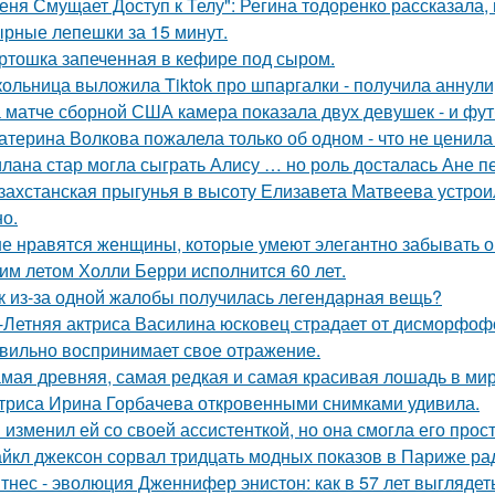
еня Смущает Доступ к Телу": Регина тодоренко рассказала, 
рные лепешки за 15 минут.
ртошка запеченная в кефире под сыром.
ольница выложила Tiktok про шпаргалки - получила аннули
 матче сборной США камера показала двух девушек - и фут
атерина Волкова пожалела только об одном - что не ценила
лана стар могла сыграть Алису … но роль досталась Ане п
захстанская прыгунья в высоту Елизавета Матвеева устроил
но.
е нравятся женщины, которые умеют элегантно забывать 
им летом Холли Берри исполнится 60 лет.
к из-за одной жалобы получилась легендарная вещь?
-Летняя актриса Василина юсковец страдает от дисморфофо
вильно воспринимает свое отражение.
мая древняя, самая редкая и самая красивая лошадь в мир
триса Ирина Горбачева откровенными снимками удивила.
 изменил ей со своей ассистенткой, но она смогла его прост
йкл джексон сорвал тридцать модных показов в Париже ра
тнес - эволюция Дженнифер энистон: как в 57 лет выглядет