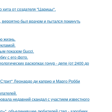
 хита от создателя "Царицы".
, вероятно был врачом и пытался покинуть
ю жизнь.
екламой.
ным показом Gucci.
ку с его фото.
логических раскопках гонур - депе (от 2400 до
 Стрит" Леонардо ди каприо и Марго Робби
елателей.
вала недавний скандал с участием известного
еп+", объединившее любителей степ - аэробики.