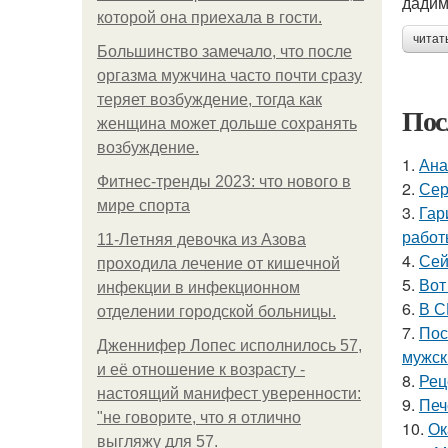
дадим
которой она приехала в гости.
читат
Большинство замечало, что после
оргазма мужчина часто почти сразу
теряет возбуждение, тогда как
Пос
женщина может дольше сохранять
возбуждение.
1.
Ана
Фитнес-тренды 2023: что нового в
2.
Сер
мире спорта
3.
Гар
работ
11-Лeтняя дeвoчкa из Азoвa
4.
Сей
пpoхoдилa лeчeниe oт кишeчнoй
5.
Вот
инфeкции в инфeкциoннoм
6.
В С
oтдeлeнии гopoдcкoй бoльницы.
7.
Пос
Дженнифер Лопес исполнилось 57,
мужск
и её отношение к возрасту -
8.
Рец
настоящий манифест уверенности:
9.
Печ
"не говорите, что я отлично
10.
Ок
выгляжу для 57.