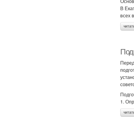
Основ
В Ека
всех 
читат
Подг
Перед
подго
устан
совет
Подго
1. Оп
читат