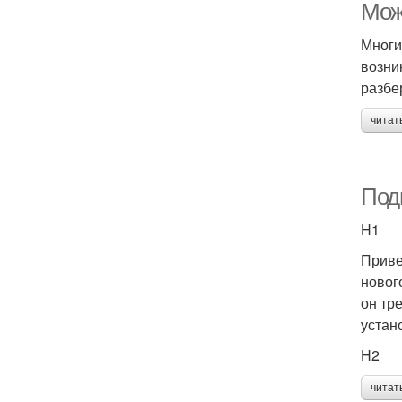
Мож
Многи
возни
разбе
читат
Подг
H1
Приве
новог
он тр
устан
H2
читат