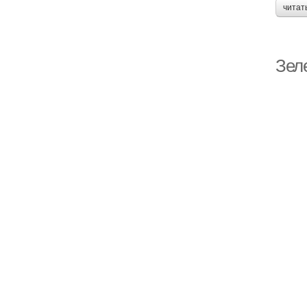
читат
Зел