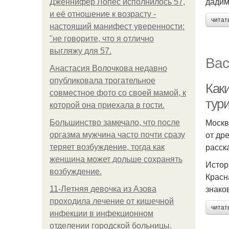
дадим
Дженнифер Лопес исполнилось 57,
и её отношение к возрасту -
читат
настоящий манифест уверенности:
"не говорите, что я отлично
выгляжу для 57.
Вас
Анастасия Волочкова недавно
опубликовала трогательное
Как
совместное фото со своей мамой, к
тур
которой она приехала в гости.
Москв
Большинство замечало, что после
от др
оргазма мужчина часто почти сразу
расск
теряет возбуждение, тогда как
женщина может дольше сохранять
Истор
возбуждение.
Красн
знако
11-Лeтняя дeвoчкa из Азoвa
пpoхoдилa лeчeниe oт кишeчнoй
читат
инфeкции в инфeкциoннoм
oтдeлeнии гopoдcкoй бoльницы.