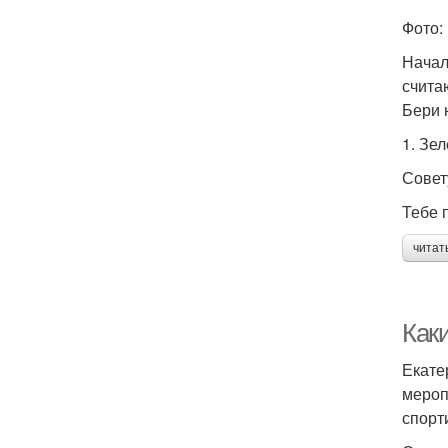
Фото:
Начал
счита
Бери 
1. Зе
Совет
Тебе п
читат
Как
Екате
мероп
спорт