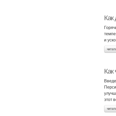
Как 
Горяч
темпе
и уск
читат
Как
Введ
Перси
улучш
этот 
читат