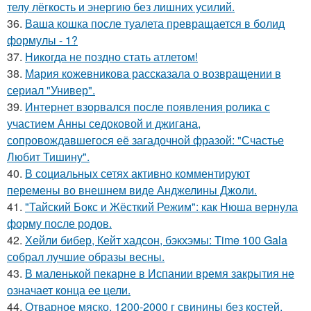
телу лёгкость и энергию без лишних усилий.
36.
Ваша кошка после туалета превращается в болид
формулы - 1?
37.
Никогда не поздно стать атлетом!
38.
Мария кожевникова рассказала о возвращении в
сериал "Универ".
39.
Интернет взорвался после появления ролика с
участием Анны седоковой и джигана,
сопровождавшегося её загадочной фразой: "Счастье
Любит Тишину".
40.
В социальных сетях активно комментируют
перемены во внешнем виде Анджелины Джоли.
41.
"Тайский Бокс и Жёсткий Режим": как Нюша вернула
форму после родов.
42.
Хейли бибер, Кейт хадсон, бэкхэмы: Time 100 Gala
собрал лучшие образы весны.
43.
В маленькой пекарне в Испании время закрытия не
означает конца ее цели.
44.
Отварное мяско. 1200-2000 г свинины без костей,