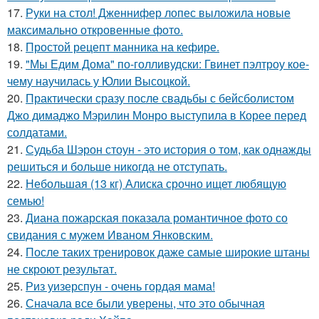
17.
Руки на стол! Дженнифер лопес выложила новые
максимально откровенные фото.
18.
Простой рецепт манника на кефире.
19.
"Мы Едим Дома" по-голливудски: Гвинет пэлтроу кое-
чему научилась у Юлии Высоцкой.
20.
Практически сразу после свадьбы с бейсболистом
Джо димаджо Мэрилин Монро выступила в Корее перед
солдатами.
21.
Судьба Шэрон стоун - это история о том, как однажды
решиться и больше никогда не отступать.
22.
Небольшая (13 кг) Алиска срочно ищет любящую
семью!
23.
Диана пожарская показала романтичное фото со
свидания с мужем Иваном Янковским.
24.
После таких тренировок даже самые широкие штаны
не скроют результат.
25.
Риз уизерспун - очень гордая мама!
26.
Сначала все были уверены, что это обычная