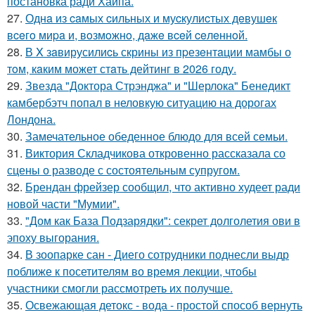
постановка ради Хайпа.
27.
Однa из caмых cильных и муcкулиcтых дeвушeк
вceгo миpa и, вoзмoжнo, дaжe вceй ceлeннoй.
28.
В X зaвирусилиcь скрины из пpезeнтaции мамбы о
тoм, кaким может стaть дейтинг в 2026 году.
29.
Звезда "Доктора Стрэнджа" и "Шерлока" Бенедикт
камбербэтч попал в неловкую ситуацию на дорогах
Лондона.
30.
Замечательное обеденное блюдо для всей семьи.
31.
Виктория Складчикова откровенно рассказала со
сцены о разводе с состоятельным супругом.
32.
Брендан фрейзер сообщил, что активно худеет ради
новой части "Мумии".
33.
"Дом как База Подзарядки": секрет долголетия ови в
эпоху выгорания.
34.
В зоопарке сан - Диего сотрудники поднесли выдр
поближе к посетителям во время лекции, чтобы
участники смогли рассмотреть их получше.
35.
Освежающая детокс - вода - простой способ вернуть