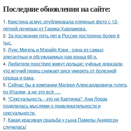
Последние обновления на сайте:
1.
Кристина асмус опубликовала пляжные фото с 12-
летней дочерью от Гарика Харламова.
2.
За последние пять лет в России построено более 6
тыс.
3.
Луис Мигель и Мэрайя Кэри - одна из самых
элегантных и обсуждаемых пар конца 90-х.
4.
Любители поострее живут дольше: учёные доказали,
что жгучий перец снижает риск умереть от болезней
сердца и рака.
5.
Сейчас бы в компании Матвея Александровича гулять
по Италии, а не это всё ….
6.
"Сексуальность - это не Картинка": Ани Лорак
поделилась мыслями о привлекательности и
сексуальности.
7.
Какая красивая свадьба у сына Памелы Андерсон
случилась!