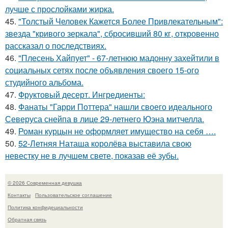
лучше с прослойками жирка.
45.
"Толстый Человек Кажется Более Привлекательным":
звезда "кривого зеркала", сбросивший 80 кг, откровенно
рассказал о последствиях.
46.
"Плесень Хайпует" - 67-летнюю мадонну захейтили в
социальных сетях после объявления своего 15-ого
студийного альбома.
47.
Фруктовый десерт. Ингредиенты:
48.
Фанаты "Гарри Поттера" нашли своего идеального
Северуса снейпа в лице 29-летнего Юэна митчелла.
49.
Роман курцын не оформляет имущество на себя ….
50.
52-Летняя Наташа королёва выставила свою
невестку не в лучшем свете, показав её зубы.
© 2026 Современная девушка
Контакты
Пользовательское соглашение
Политика конфидециальности
Обратная связь