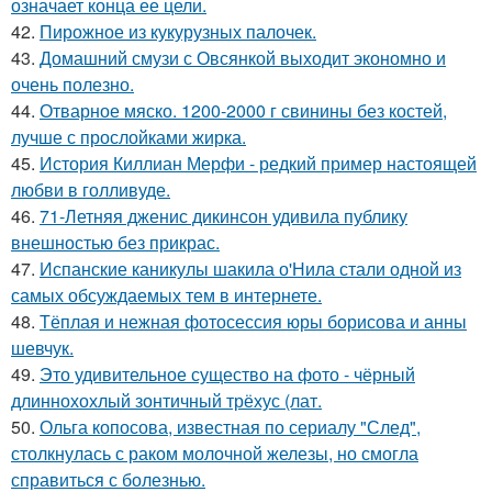
означает конца ее цели.
42.
Пирожное из кукурузных палочек.
43.
Домашний смузи с Овсянкой выходит экономно и
очень полезно.
44.
Отварное мяско. 1200-2000 г свинины без костей,
лучше с прослойками жирка.
45.
История Киллиан Мерфи - редкий пример настоящей
любви в голливуде.
46.
71-Летняя дженис дикинсон удивила публику
внешностью без прикрас.
47.
Испанские каникулы шакила о'Нила стали одной из
самых обсуждаемых тем в интернете.
48.
Тёплая и нежная фотосессия юры борисова и анны
шевчук.
49.
Это удивительное существо на фото - чёрный
длиннохохлый зонтичный трёхус (лат.
50.
Ольга копосова, известная по сериалу "След",
столкнулась с раком молочной железы, но смогла
справиться с болезнью.