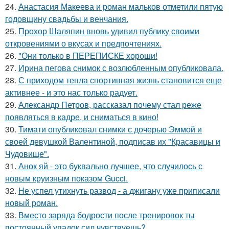
24.
Анастасия Макеева и роман мальков отметили пятую
годовщину свадьбы и венчания.
25.
Прохор Шаляпин вновь удивил публику своими
откровениями о вкусах и предпочтениях.
26.
"Они только в ПЕРЕПИСКЕ хороши!
27.
Ирина пегова снимок с возлюбленным опубликовала.
28.
С приходом тепла спортивная жизнь становится еще
активнее - и это нас только радует.
29.
Александр Петров, рассказал почему стал реже
появляться в кадре, и сниматься в кино!
30.
Тимати опубликовал снимки с дочерью Эммой и
своей девушкой Валентиной, подписав их "Красавицы и
Чудовище".
31.
Анок яй - это буквально лучшее, что случилось с
новым круизным показом Gucci.
32.
Не успел утихнуть развод - а джигану уже приписали
новый роман.
33.
Вместо заряда бодрости после тренировок ты
постоянный упадок сил чувствуешь?