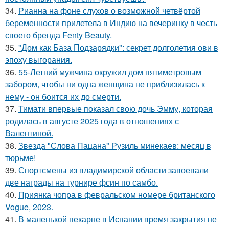
34.
Рианна на фоне слухов о возможной четвёртой
беременности прилетела в Индию на вечеринку в честь
своего бренда Fenty Beauty.
35.
"Дом как База Подзарядки": секрет долголетия ови в
эпоху выгорания.
36.
55-Летний мужчина окружил дом пятиметровым
забором, чтобы ни одна женщина не приблизилась к
нему - он боится их до смерти.
37.
Тимати впервые показал свою дочь Эмму, которая
родилась в августе 2025 года в отношениях с
Валентиной.
38.
Звезда "Слова Пацана" Рузиль минекаев: месяц в
тюрьме!
39.
Спортсмены из владимирской области завоевали
две награды на турнире фсин по самбо.
40.
Приянка чопра в февральском номере британского
Vogue, 2023.
41.
В маленькой пекарне в Испании время закрытия не