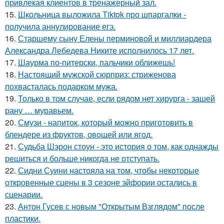
привлекая клиентов в тренажерный зал.
15.
Школьница выложила Tiktok про шпаргалки -
получила аннулирование егэ.
16.
Старшему сыну Елены перминовой и миллиардера
Александра Лебедева Никите исполнилось 17 лет.
17.
Шаурма по-питерски, пальчики оближешь!
18.
Настоящий мужской сюрприз: стриженова
похвасталась подарком мужа.
19.
Только в том случае, если рядом нет хирурга - зашей
рану … муравьем.
20.
Смузи - напиток, который можно приготовить в
блендере из фруктов, овощей или ягод.
21.
Судьба Шэрон стоун - это история о том, как однажды
решиться и больше никогда не отступать.
22.
Сидни Суини настояла на том, чтобы некоторые
откровенные сцены в 3 сезоне эйфории остались в
сценарии.
23.
Антон Гусев с новым "Открытым Взглядом" после
пластики.