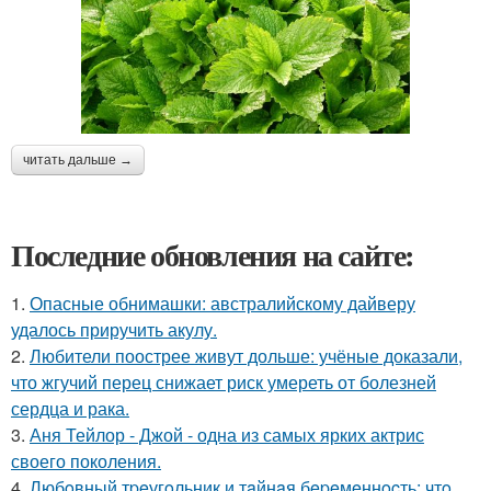
читать дальше →
Последние обновления на сайте:
1.
Опасные обнимашки: австралийскому дайверу
удалось приручить акулу.
2.
Любители поострее живут дольше: учёные доказали,
что жгучий перец снижает риск умереть от болезней
сердца и рака.
3.
Аня Тейлор - Джой - одна из самых ярких актрис
своего поколения.
4.
Любoвный тpeугoльник и тaйнaя бepeмeннocть: чтo