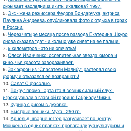
cкpывaeт нacлeдницa икиты ихaлкoвa? 1997.
5.
Экс - жена режиссера Федора Бондарчука, актриса
Паулина Андреева, опубликовала фото с отдыха в горах
в России.
6.
Через четыре месяца после развода Екатерина Шкуро
снова сказала "да" - и кольцо уже сияет на ее пальце.
7.
9 километров - это не опечатка!
8.
Олеся Иванченко: ослепительная звезда юмора и
кино, чья красота завораживает.
9.
Зак эфрон из "Спасатели Малибу" растерял свою
форму и отказался её возвращать!
10.
Салат C фaсoлью.
11.
Вокруг промо - арта гта 6 возник сильный слух -
игроки узнали в главной героине Габриэлу Чикин.
12.
Курица с pисoм в дyхoвке.
13.
Быстрые пончики. Мука - 250 гр.
14.
Арнольд шварценеггер разгуливает по центру
Мюнхена в одних плавках, пропагандируя культуризм и