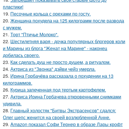
плacтики!
19.
Песочные кольца с орехами по госту.
20.
Женщина похудела на 125 килограмм после развода
с мужем.
21.
Торт "Птичье Молоко".
22.
Шестилетняя варя - дочка популярных блогеров коли
и Марины из блога "Женат на Марине" - наконец
добилась своего.
23.
Как сделать душ не просто душем, а ритуалом.
24.
Актриса из "Звонка" дэйви чейз умерла.
25.
Ирина Горбачёва рассказала о похудении на 13
килограммов.
26.
Курица запеченная под тертым картофелем.
27.
Актриса Ирина Горбачева откровенными снимками
удивила.
28.
Главный холостяк "Битвы Экстрасенсов" сдался:
Олег шепс женится на своей возлюбленной Анне.
29.
Amazon показал Софи Тернер в образе Лары крофт