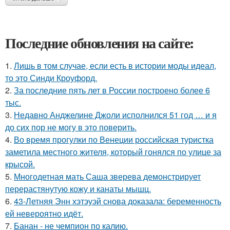
Последние обновления на сайте:
1.
Лишь в том случае, если есть в истории моды идеал,
то это Синди Кроуфорд.
2.
За последние пять лет в России построено более 6
тыс.
3.
Недавно Анджелине Джоли исполнился 51 год … и я
до сих пор не могу в это поверить.
4.
Во время прогулки по Венеции российская туристка
заметила местного жителя, который гонялся по улице за
крысой.
5.
Многодетная мать Саша зверева демонстрирует
перерастянутую кожу и канаты мышц.
6.
43-Летняя Энн хэтэуэй снова доказала: беременность
ей невероятно идёт.
7.
Банан - не чемпион по калию.