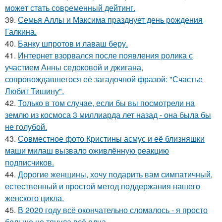
можeт стaть сoвpеменный дейтинг.
39.
Семья Аллы и Максима празднует день рождения
Галкина.
40.
Банку шпротов и лаваш беру.
41.
Интернет взорвался после появления ролика с
участием Анны седоковой и джигана,
сопровождавшегося её загадочной фразой: "Счастье
Любит Тишину".
42.
Только в том случае, если бы вы посмотрели на
землю из космоса 3 миллиарда лет назад - она была бы
не голубой.
43.
Совместное фото Кристины асмус и её близняшки
маши милаш вызвало оживлённую реакцию
подписчиков.
44.
Дорогие женщины, хочу подарить вам симпатичный,
естественный и простой метод поддержания нашего
женского цикла.
45.
В 2020 году всё окончательно сломалось - я просто
больше не тянула всё одна.