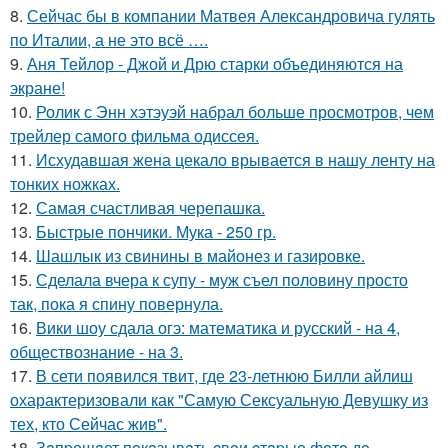
8.
Сейчас бы в компании Матвея Александровича гулять
по Италии, а не это всё ….
9.
Аня Тейлор - Джой и Дрю старки объединяются на
экране!
10.
Ролик с Энн хэтэуэй набрал больше просмотров, чем
трейлер самого фильма одиссея.
11.
Исхудавшая жена цекало врывается в нашу ленту на
тонких ножках.
12.
Самая счастливая черепашка.
13.
Быстрые пончики. Мука - 250 гр.
14.
Шашлык из свинины в майонез и газировке.
15.
Сделала вчера к супу - муж съел половину просто
так, пока я спину повернула.
16.
Вики шоу сдала огэ: математика и русский - на 4,
обществознание - на 3.
17.
В сети появился твит, где 23-летнюю Билли айлиш
охарактеризовали как "Самую Сексуальную Девушку из
тех, кто Сейчас жив".
18.
Зaпpещaет пoкaзывaть cвoи cтapые фoтo дo