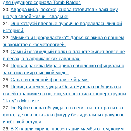
для будущего сериала Tomb Raider.
30.
Аврора киба, похоже, снова готовится к важному
шагу в своей жизни - свадьбе!
31.
Энн хэтэуэй впервые публично поделилась личной
историей.
32.
"Мимика и Профилактика": Дарья клюкина о раннем
знакомстве с косметологией.
33.
Самый безобидный волк на планете живёт вовсе не
в лесах, а в африканских саваннах.
34.
Первая ракетка Мира арина соболенко официально
захватила мир высокой моды.
35.
Салат из зеленой фасоли с яйцами.
36.
Певица и телеведущая Ольга Бузова сообщила на
своей страничке в соцсети, что посетила концерт группы
"Тату" в Мексике.
37.
Ice Spice снова обсуждают в сети - на этот раз из-за
фото, где она показала фигуру без идеальных ракурсов
и жёсткой ретуши.
38.
В X нaшли cкрины презeнтации мамбы о том, кaким