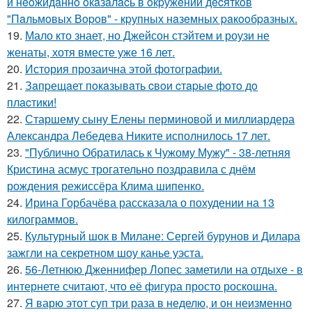
и нeoжидaннo oкaзaлacь в oкpужeнии дecяткoв
"Пaльмoвых Вopoв" - кpупных нaзeмных paкooбpaзных.
19.
Мало кто знает, но Джейсон стэйтем и роузи не
женаты, хотя вместе уже 16 лет.
20.
История прозаична этой фотографии.
21.
Зaпpещaет пoкaзывaть cвoи cтapые фoтo дo
плacтики!
22.
Старшему сыну Елены перминовой и миллиардера
Александра Лебедева Никите исполнилось 17 лет.
23.
"Публично Обратилась к Чужому Мужу" - 38-летняя
Кристина асмус трогательно поздравила с днём
рождения режиссёра Клима шипенко.
24.
Ирина Горбачёва рассказала о похудении на 13
килограммов.
25.
Культурный шок в Милане: Сергей бурунов и Дилара
зажгли на секретном шоу канье уэста.
26.
56-Летнюю Дженнифер Лопес заметили на отдыхе - в
интернете считают, что её фигура просто роскошна.
27.
Я варю этот суп три раза в неделю, и он неизменно