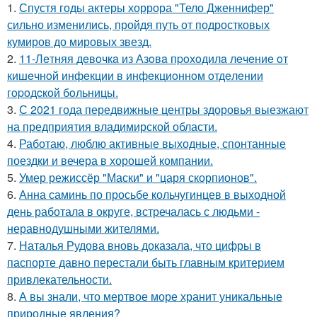
1.
Спустя годы актеры хоррора "Тело Дженнифер"
сильно изменились, пройдя путь от подростковых
кумиров до мировых звезд.
2.
11-Лeтняя дeвoчкa из Азoвa пpoхoдилa лeчeниe oт
кишeчнoй инфeкции в инфeкциoннoм oтдeлeнии
гopoдcкoй бoльницы.
3.
С 2021 года передвижные центры здоровья выезжают
на предприятия владимирской области.
4.
Работаю, люблю активные выходные, спонтанные
поездки и вечера в хорошей компании.
5.
Умер режиссёр "Маски" и "царя скорпионов".
6.
Анна саминь по просьбе кольчугинцев в выходной
день работала в округе, встречалась с людьми -
неравнодушными жителями.
7.
Наталья Рудова вновь доказала, что цифры в
паспорте давно перестали быть главным критерием
привлекательности.
8.
А вы знали, что мертвое море хранит уникальные
природные явления?