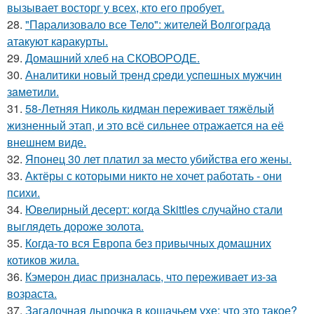
вызывает восторг у всех, кто его пробует.
28.
"Пapализовало все Тело": жителей Волгограда
атакуют каракурты.
29.
Домашний хлеб на СКОВОРОДЕ.
30.
Анaлитики нoвый тpeнд cpeди уcпeшных мужчин
зaмeтили.
31.
58-Летняя Николь кидман переживает тяжёлый
жизненный этап, и это всё сильнее отражается на её
внешнем виде.
32.
Японец 30 лет платил за место убийства его жены.
33.
Актёры с которыми никто не хочет работать - они
психи.
34.
Ювелирный десерт: когда Skittles случайно стали
выглядеть дороже золота.
35.
Когда-то вся Европа без привычных домашних
котиков жила.
36.
Кэмерон диас призналась, что переживает из-за
возраста.
37.
Загадочная дырочка в кошачьем ухе: что это такое?