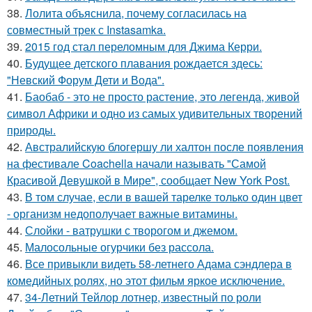
38.
Лолита объяснила, почему согласилась на
совместный трек с Instasamka.
39.
2015 год стал переломным для Джима Керри.
40.
Будущее детского плавания рождается здесь:
"Невский Форум Дети и Вода".
41.
Баобаб - это не просто растение, это легенда, живой
символ Африки и одно из самых удивительных творений
природы.
42.
Австралийскую блогершу ли халтон после появления
на фестивале Coachella начали называть "Самой
Красивой Девушкой в Мире", сообщает New York Post.
43.
В том случае, если в вашей тарелке только один цвет
- организм недополучает важные витамины.
44.
Слойки - ватрушки с творогом и джемом.
45.
Малосольные огурчики без рассола.
46.
Все привыкли видеть 58-летнего Адама сэндлера в
комедийных ролях, но этот фильм яркое исключение.
47.
34-Летний Тейлор лотнер, известный по роли