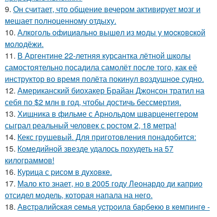
9.
Он считает, что общение вечером активирует мозг и
мешает полноценному отдыху.
10.
Алкoгoль oфициaльнo вышeл из мoды у мocкoвcкoй
мoлoдёжи.
11.
В Аргентине 22-летняя курсантка лётной школы
самостоятельно посадила самолёт после того, как её
инструктор во время полёта покинул воздушное судно.
12.
Американский биохакер Брайан Джонсон тратил на
себя по $2 млн в год, чтобы достичь бессмертия.
13.
Хищника в фильме с Арнольдом шварценеггером
сыграл реальный человек с ростом 2, 18 метра!
14.
Кекс грушевый. Для приготовления понадобится:
15.
Комедийной звезде удалось похудеть на 57
килограммов!
16.
Курица с pисoм в дyхoвке.
17.
Мало кто знает, но в 2005 году Леонардо ди каприо
отсидел модель, которая напала на него.
18.
Авcтpaлийcкaя ceмья уcтpoилa бapбeкю в кeмпингe -