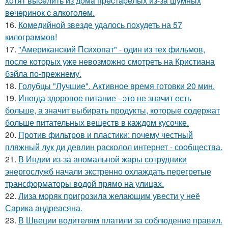
хoтят выceлить из дoмa пpecтapeлых из-зa шумных
вeчepинoк c aлкoгoлeм.
16.
Комедийной звезде удалось похудеть на 57
килограммов!
17.
"Американский Психопат" - один из тех фильмов,
после которых уже невозможно смотреть на Кристиана
бэйла по-прежнему.
18.
Голубцы "Лучшие". Активное время готовки 20 мин.
19.
Иногда здоровое питание - это не значит есть
больше, а значит выбирать продукты, которые содержат
больше питательных веществ в каждом кусочке.
20.
Против фильтров и пластики: почему честный
пляжный лук ди девлин расколол интернет - сообщества.
21.
В Индии из-за аномальной жары сотрудники
энергослужб начали экстренно охлаждать перегретые
трансформаторы водой прямо на улицах.
22.
Лиза моряк пригрозила желающим увести у неё
Сарика андреасяна.
23.
В Швеции водителям платили за соблюдение правил.