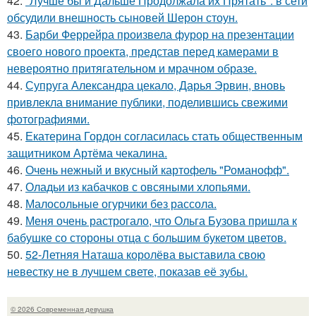
42.
"Лучше бы и Дальше Продолжала их Прятать": в сети
обсудили внешность сыновей Шерон стоун.
43.
Барби Феррейра произвела фурор на презентации
своего нового проекта, представ перед камерами в
невероятно притягательном и мрачном образе.
44.
Супруга Александра цекало, Дарья Эрвин, вновь
привлекла внимание публики, поделившись свежими
фотографиями.
45.
Екатерина Гордон согласилась стать общественным
защитником Артёма чекалина.
46.
Очень нежный и вкусный картофель "Романофф".
47.
Оладьи из кабачков с овсяными хлопьями.
48.
Малосольные огурчики без рассола.
49.
Меня очень растрогало, что Ольга Бузова пришла к
бабушке со стороны отца с большим букетом цветов.
50.
52-Летняя Наташа королёва выставила свою
невестку не в лучшем свете, показав её зубы.
© 2026 Современная девушка