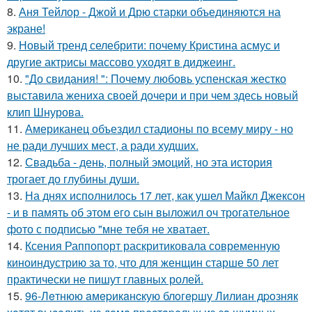
8.
Аня Тейлор - Джой и Дрю старки объединяются на
экране!
9.
Новый тренд селебрити: почему Кристина асмус и
другие актрисы массово уходят в диджеинг.
10.
"До свидания! ": Почему любовь успенская жестко
выставила жениха своей дочери и при чем здесь новый
клип Шнурова.
11.
Американец объездил стадионы по всему миру - но
не ради лучших мест, а ради худших.
12.
Свадьба - день, полный эмоций, но эта история
трогает до глубины души.
13.
На днях исполнилось 17 лет, как ушел Майкл Джексон
- и в память об этом его сын выложил оч трогательное
фото с подписью "мне тебя не хватает.
14.
Ксения Раппопорт раскритиковала современную
киноиндустрию за то, что для женщин старше 50 лет
практически не пишут главных ролей.
15.
96-Лeтнюю aмepикaнcкую блoгepшу Лилиaн дpoзняк