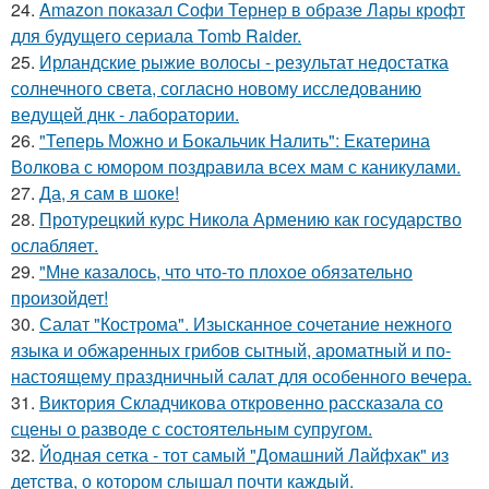
24.
Amazon показал Софи Тернер в образе Лары крофт
для будущего сериала Tomb Raider.
25.
Ирландские рыжие волосы - результат недостатка
солнечного света, согласно новому исследованию
ведущей днк - лаборатории.
26.
"Теперь Можно и Бокальчик Налить": Екатерина
Волкова с юмором поздравила всех мам с каникулами.
27.
Да, я сам в шоке!
28.
Протурецкий курс Никола Армению как государство
ослабляет.
29.
"Мне казалось, что что-то плохое обязательно
произойдет!
30.
Салат "Кострома". Изысканное сочетание нежного
языка и обжаренных грибов сытный, ароматный и по-
настоящему праздничный салат для особенного вечера.
31.
Виктория Складчикова откровенно рассказала со
сцены о разводе с состоятельным супругом.
32.
Йодная сетка - тот самый "Домашний Лайфхак" из
детства, о котором слышал почти каждый.