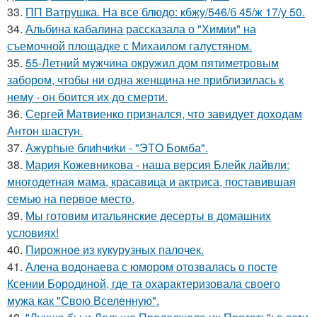
33.
ПП Ватрушка. На все блюдо: кбжу/546/б 45/ж 17/у 50.
34.
Альбина кабалина рассказала о "Химии" на
съемочной площадке с Михаилом галустяном.
35.
55-Летний мужчина окружил дом пятиметровым
забором, чтобы ни одна женщина не приблизилась к
нему - он боится их до смерти.
36.
Сергей Матвиенко признался, что завидует доходам
Антон шастун.
37.
Ажурhые блиhчиkи - "ЭТO Бомба".
38.
Мария Кожевникова - наша версия Блейк лайвли:
многодетная мама, красавица и актриса, поставившая
семью на первое место.
39.
Мы готовим итальянские десерты в домашних
условиях!
40.
Пирожное из кукурузных палочек.
41.
Алена водонаева с юмором отозвалась о посте
Ксении Бородиной, где та охарактеризовала своего
мужа как "Свою Вселенную".