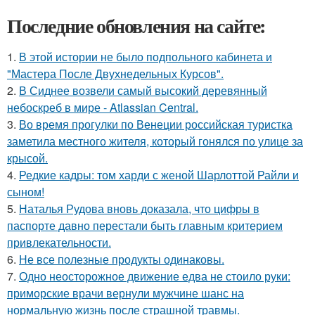
Последние обновления на сайте:
1.
В этой истории не было подпольного кабинета и
"Мастера После Двухнедельных Курсов".
2.
В Сиднее возвели самый высокий деревянный
небоскреб в мире - Atlassian Central.
3.
Во время прогулки по Венеции российская туристка
заметила местного жителя, который гонялся по улице за
крысой.
4.
Редкие кадры: том харди с женой Шарлоттой Райли и
сыном!
5.
Наталья Рудова вновь доказала, что цифры в
паспорте давно перестали быть главным критерием
привлекательности.
6.
Не все полезные продукты одинаковы.
7.
Одно неосторожное движение едва не стоило руки:
приморские врачи вернули мужчине шанс на
нормальную жизнь после страшной травмы.