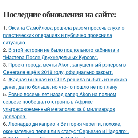
Последние обновления на сайте:
1.
Оксана Самойлова решила разом пресечь слухи о
пластических операциях и публично прояснила
ситуацию.
2.
В этой истории не было подпольного кабинета и
"Мастера После Двухнедельных Курсов".
3.
Проект города мечты Akon, запущенный рэпером в
Сенегале ещё в 2018 году, официально закрыт.
4.
Жадная бывшая из США решила выбить из мужика
денег, да по больше, но что-то пошло не по плану.
5.
Ровно восемь лет назад рэпер Akon на полном
серьезе пообещал отстроить в Африке
ультрасовременный мегаполис за 6 миллиардов
долларов.
6.
Леонардо ди каприо и Виттория черетти, похоже,
окончательно перешли в статус "Серьезно и Надолго".