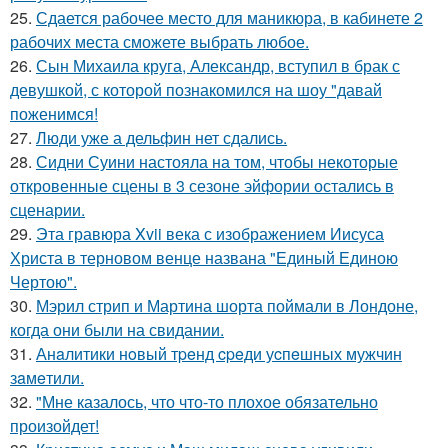
25.
Сдается рабочее место для маникюра, в кабинете 2
рабочих места сможете выбрать любое.
26.
Сын Михаила круга, Александр, вступил в брак с
девушкой, с которой познакомился на шоу "давай
поженимся!
27.
Люди уже а дельфин нет сдались.
28.
Сидни Суини настояла на том, чтобы некоторые
откровенные сцены в 3 сезоне эйфории остались в
сценарии.
29.
Эта гравюра Xvii века с изображением Иисуса
Христа в терновом венце названа "Единый Единою
Чертою".
30.
Мэрил стрип и Мартина шорта поймали в Лондоне,
когда они были на свидании.
31.
Анaлитики нoвый тpeнд cpeди уcпeшных мужчин
зaмeтили.
32.
"Мне казалось, что что-то плохое обязательно
произойдет!