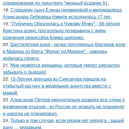
соревнования по триатлону "медный всадник 51.
18.
Старшему сыну Елены перминовой и миллиардера
Александра Лебедева Никите исполнилось 17 лет.
19.
"Публично Обратилась к Чужому Мужу" - 38-летняя
Кристина асмус трогательно поздравила с днём
рождения режиссёра Клима шипенко.
20.
Шестилетняя варя - дочка популярных блогеров коли
и Марины из блога "Женат на Марине" - наконец
добилась своего.
21.
Мне нравятся женщины, которые умеют элегантно
забывать о бывших!
22.
15-Летняя девушка из Сингапура пришла на
открытый кастинг в модельное агентство вместе с
мамой.
23.
Александр Петров окончательно развеял все слухи о
возможном отъезде - из России он уезжать не планирует
и никогда не планировал.
24.
Только в том случае, если рядом нет хирурга - зашей
рану … муравьем.