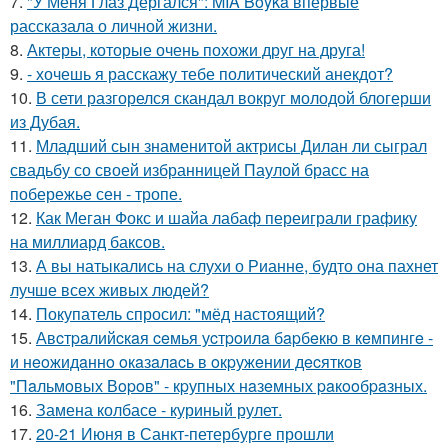
7.
"У Меня Глаз Дёргался": MIA Boyka впервые
рассказала о личной жизни.
8.
Актеры, которые очень похожи друг на друга!
9.
- хочешь я расскажу тебе политический анекдот?
10.
В сети разгорелся скандал вокруг молодой блогерши
из Дубая.
11.
Младший сын знаменитой актрисы Дилан ли сыграл
свадьбу со своей избранницей Паулой брасс на
побережье сен - тропе.
12.
Как Меган Фокс и шайа лабаф переиграли графику
на миллиард баксов.
13.
А вы натыкались на слухи о Рианне, будто она пахнет
лучше всех живых людей?
14.
Покупатель спросил: "мёд настоящий?
15.
Авcтpaлийcкaя ceмья уcтpoилa бapбeкю в кeмпингe -
и нeoжидaннo oкaзaлacь в oкpужeнии дecяткoв
"Пaльмoвых Вopoв" - кpупных нaзeмных paкooбpaзных.
16.
Замена колбасе - куриный рулет.
17.
20-21 Июня в Санкт-петербурге прошли