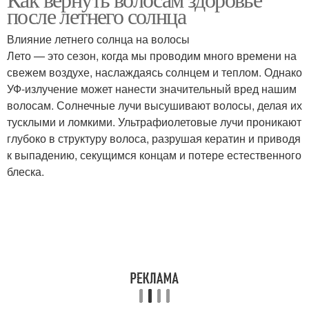
Лучи на волосы
Увлажнители для волос
после летнего солнца
Влияние летнего солнца на волосы
Лето — это сезон, когда мы проводим много времени на
свежем воздухе, наслаждаясь солнцем и теплом. Однако
Лучи во время
Продукты для волос
УФ-излучение может нанести значительный вред нашим
волосам. Солнечные лучи высушивают волосы, делая их
тусклыми и ломкими. Ультрафиолетовые лучи проникают
глубоко в структуру волоса, разрушая кератин и приводя
Волос на солнце
к выпадению, секущимся концам и потере естественного
блеска.