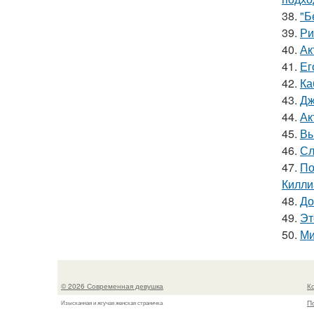
38.
"Б
39.
Ри
40.
Ак
41.
Ег
42.
Ка
43.
Дж
44.
Ак
45.
Вы
46.
Сл
47.
По
Килли
48.
До
49.
Эт
50.
Ми
© 2026 Современная девушка
К
П
Изысканная и жгучая женская страничка