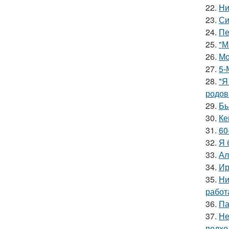
22.
Ни
23.
Си
24.
Пе
25.
"М
26.
Мо
27.
5-
28.
"Я
родов
29.
Бь
30.
Ке
31.
60
32.
Я 
33.
Ал
34.
Ир
35.
Ни
работ
36.
Па
37.
Не
подхо