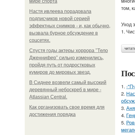
многи
мире спорта
том, 
Настя ивлеева порадовала
подписчиков новой серией
Уход 
эффектных снимков - и, как обычно,
1. Чис
вызвала бурное обсуждение в
соцсетях.
читат
Спустя годы актеры хоррора "Тело
Дженнифер" сильно изменились,
пройдя путь от подростковых
Пос
кумиров до мировых звезд.
В Сиднее возвели самый высокий
1.
-"П
деревянный небоскреб в мире -
2.
Нас
Atlassian Central.
обсуж
Как организовать свое время для
3.
Аня
достижения порядка
4.
Ген
5.
Ров
мегап