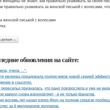
е женщины не знают, как правильно ухаживать за своей пис
как правильно ухаживать за женской писькой с волосами, чт
за женской писькой с волосами
тка
ь дальше →
ледние обновления на сайте:
чела, пчела …".
тя ивлеева порадовала подписчиков новой серией эффектны
дение в соцсетях.
 пересильд призналась, что рано повзрослела и уже не види
ри кавилл снова вдохновляет - и не только фанатов.
но восемь лет назад рэпер Akon на полном серьезе пообе
олис за 6 миллиардов долларов.