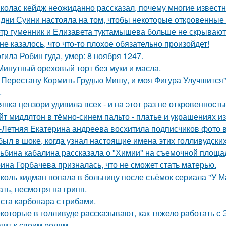
колас кейдж неожиданно рассказал, почему многие известн
дни Суини настояла на том, чтобы некоторые откровенные 
тр гуменник и Елизавета туктамышева больше не скрывают
не казалось, что что-то плохое обязательно произойдет!
гила Робин гуда, умер: 8 ноября 1247.
Минутный ореховый торт без муки и масла.
 Перестану Кормить Грудью Мишу, и моя Фигура Улучшится"
.
янка цензори удивила всех - и на этот раз не откровенность
йт миддлтон в тёмно-синем пальто - платье и украшениях и
-Летняя Екатерина андреева восхитила подписчиков фото в
был в шоке, когда узнал настоящие имена этих голливудских
ьбина кабалина рассказала о "Химии" на съемочной площа
ина Горбачева призналась, что не сможет стать матерью.
коль кидман попала в больницу после съёмок сериала "У М
ать, несмотря на грипп.
ста карбонара с грибами.
которые в голливуде рассказывают, как тяжело работать с Э
дит к своим ролям.