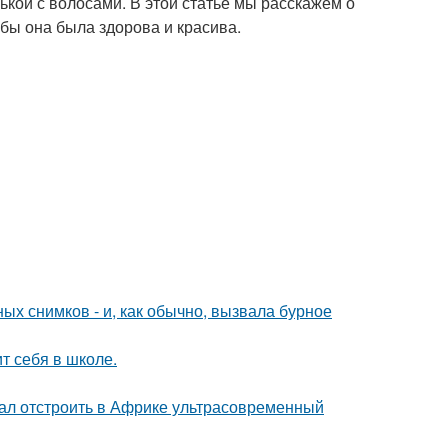
ькой с волосами. В этой статье мы расскажем о
обы она была здорова и красива.
х снимков - и, как обычно, вызвала бурное
т себя в школе.
щал отстроить в Африке ультрасовременный