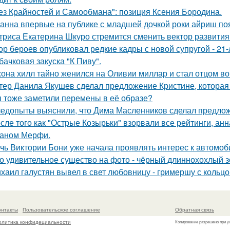
ез Крайностей и Самообмана": позиция Ксения Бородина.
анна впервые на публике с младшей дочкой роки айриш по
триса Екатерина Шкуро стремится сменить вектор развития 
ор бероев опубликовал редкие кадры с новой супругой - 21
бачковая закуска "К Пиву".
она хилл тайно женился на Оливии миллар и стал отцом во 
тер Данила Якушев сделал предложение Кристине, которая 
 тоже заметили перемены в её образе?
едопыты выяснили, что Дима Масленников сделал предложе
сле того как "Острые Козырьки" взорвали все рейтинги, анн
аном Мерфи.
чь Виктории Бони уже начала проявлять интерес к автомо
о удивительное существо на фото - чёрный длиннохохлый зо
хаил галустян вывел в свет любовницу - гримершу с кольцо
онтакты
Пользовательское соглашение
Обратная связь
олитика конфидециальности
Копирование разрешено при у