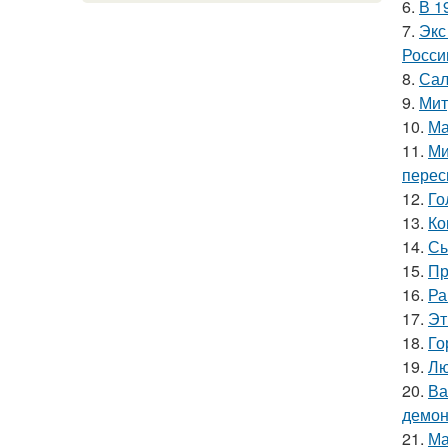
6.
В 1
7.
Экс
Росси
8.
Сал
9.
Мит
10.
Ма
11.
Ми
перес
12.
Го
13.
Ко
14.
Сы
15.
Пр
16.
Ра
17.
Эт
18.
Го
19.
Лю
20.
Ва
демон
21.
Ма