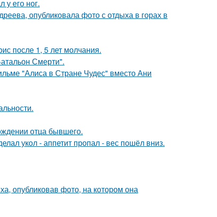
 у его ног.
реева, опубликовала фото с отдыха в горах в
ис после 1, 5 лет молчания.
атальон Смерти".
ильме "Алиса в Стране Чудес" вместо Ани
альности.
ождении отца бывшего.
елал укол - аппетит пропал - вес пошёл вниз.
а, опубликовав фото, на котором она