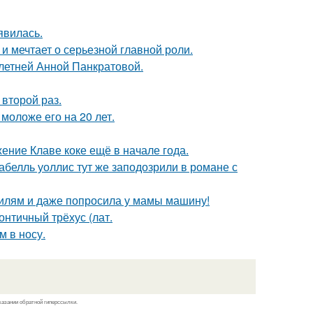
явилась.
и мечтает о серьезной главной роли.
-летней Анной Панкратовой.
второй раз.
моложе его на 20 лет.
ние Клаве коке ещё в начале года.
абелль уоллис тут же заподозрили в романе с
билям и даже попросила у мамы машину!
нтичный трёхус (лат.
м в носу.
казании обратной гиперссылки.