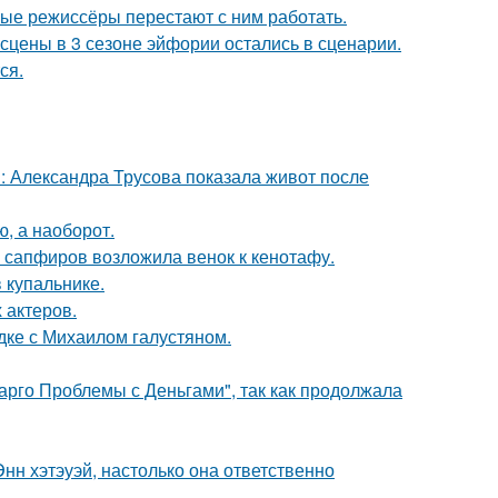
ые режиссёры перестают с ним работать.
сцены в 3 сезоне эйфории остались в сценарии.
ся.
: Александра Трусова показала живот после
ю, а наоборот.
з сапфиров возложила венок к кенотафу.
 купальнике.
 актеров.
дке с Михаилом галустяном.
арго Проблемы с Деньгами", так как продолжала
нн хэтэуэй, настолько она ответственно