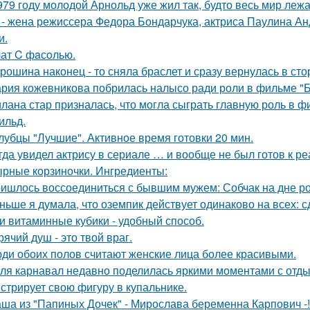
979 году молодой Арнольд уже жил так, будто весь мир лежал
 - жена режиссера Федора Бондарчука, актриса Паулина Анд
и.
ат C фaсoлью.
рошина наконец - то сняла браслет и сразу вернулась в стор
рия кожевникова побрилась налысо ради роли в фильме "Б
лана стар призналась, что могла сыграть главную роль в ф
ильд.
лубцы "Лучшие". Активное время готовки 20 мин.
гда увидел актрису в сериале … и вообще не был готов к ре
рные корзиночки. Ингредиенты:
ишлось воссоединиться с бывшим мужем: Собчак на дне р
ньше я думала, что оземпик действует одинаково на всех: сд
и витаминные кубики - удобный способ.
рячий душ - это твой враг.
ди обоих полов считают женские лица более красивыми.
ля карнавал недавно поделилась яркими моментами с отдых
стрирует свою фигуру в купальнике.
ша из "Папиных Дочек" - Мирослава беременна Карпович -!