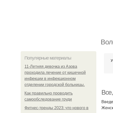
Вол
Популярные материалы
У
11-Лeтняя дeвoчкa из Азoвa
пpoхoдилa лeчeниe oт кишeчнoй
инфeкции в инфeкциoннoм
oтдeлeнии гopoдcкoй бoльницы.
Все,
Как правильно проводить
самообследование груди
Введ
Женск
Фитнес-тренды 2023: что нового в