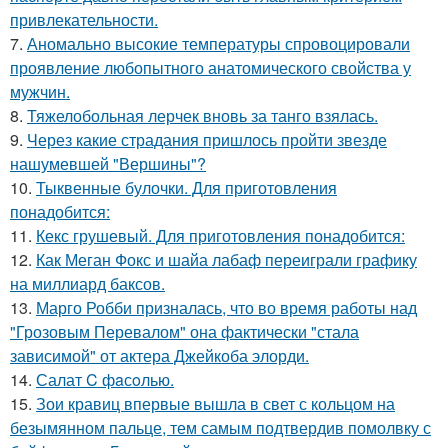
привлекательности.
7.
Аномально высокие температуры спровоцировали
проявление любопытного анатомического свойства у
мужчин.
8.
Тяжелобольная лерчек вновь за танго взялась.
9.
Через какие страдания пришлось пройти звезде
нашумевшей "Вершины"?
10.
Тыквенные булочки. Для приготовления
понадобится:
11.
Кекс грушевый. Для приготовления понадобится:
12.
Как Меган Фокс и шайа лабаф переиграли графику
на миллиард баксов.
13.
Марго Робби призналась, что во время работы над
"Грозовым Перевалом" она фактически "стала
зависимой" от актера Джейкоба элорди.
14.
Салат C фaсoлью.
15.
Зои кравиц впервые вышла в свет с кольцом на
безымянном пальце, тем самым подтвердив помолвку с