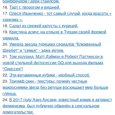
бойфрендом Гарри стайлсом.
16.
Тарт с творогом и вишней.
17.
Олеся Иванченко - тот самый случай, когда красота +
харизма =.
18.
Салат из свежей капусты с курицей.
19.
Кристина асмус на отдыхе в Турции своей формой
удивила.
20.
Умерла звезда турецких сериалов "Клюквенный
Щербет" и "семья" - эдже иртем.
21.
Том холланд, Мэтт Дэймон и Роберт Паттинсон в
новой стильной фотосессии GQ для выхода фильма
"Одиссея"!
22.
Эти витаминные кубики - удобный способ.
23.
Триумф скин - текстуры: почему честные
макроснимки звезд без ретуши восхищают мир больше
глянца.
24.
В 2017 году Азиз Ансари, известный комик и активист
феминизма, был публично обвинён в сексуальном
домогательстве.