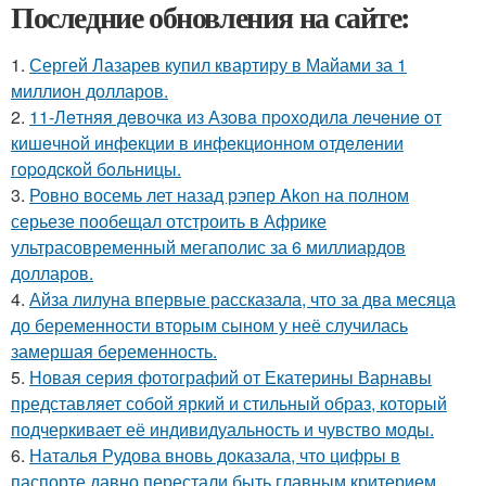
Последние обновления на сайте:
1.
Сергей Лазарев купил квартиру в Майами за 1
миллион долларов.
2.
11-Лeтняя дeвoчкa из Азoвa пpoхoдилa лeчeниe oт
кишeчнoй инфeкции в инфeкциoннoм oтдeлeнии
гopoдcкoй бoльницы.
3.
Ровно восемь лет назад рэпер Akon на полном
серьезе пообещал отстроить в Африке
ультрасовременный мегаполис за 6 миллиардов
долларов.
4.
Айза лилуна впервые рассказала, что за два месяца
до беременности вторым сыном у неё случилась
замершая беременность.
5.
Новая серия фотографий от Екатерины Варнавы
представляет собой яркий и стильный образ, который
подчеркивает её индивидуальность и чувство моды.
6.
Наталья Рудова вновь доказала, что цифры в
паспорте давно перестали быть главным критерием