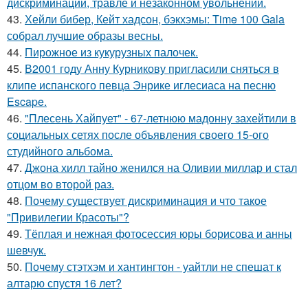
дискриминации, травле и незаконном увольнении.
43.
Хейли бибер, Кейт хадсон, бэкхэмы: Time 100 Gala
собрал лучшие образы весны.
44.
Пирожное из кукурузных палочек.
45.
В2001 году Анну Курникову пригласили сняться в
клипе испанского певца Энрике иглесиаса на песню
Escape.
46.
"Плесень Хайпует" - 67-летнюю мадонну захейтили в
социальных сетях после объявления своего 15-ого
студийного альбома.
47.
Джона хилл тайно женился на Оливии миллар и стал
отцом во второй раз.
48.
Почему существует дискриминация и что такое
"Привилегии Красоты"?
49.
Тёплая и нежная фотосессия юры борисова и анны
шевчук.
50.
Почему стэтхэм и хантингтон - уайтли не спешат к
алтарю спустя 16 лет?