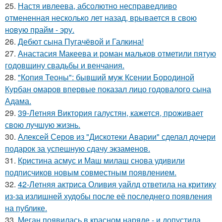
25.
Настя ивлеева, абсолютно несправедливо
отмененная несколько лет назад, врывается в свою
новую прайм - эру.
26.
Дебют сына Пугачёвой и Галкина!
27.
Анастасия Макеева и роман мальков отметили пятую
годовщину свадьбы и венчания.
28.
"Копия Теоны": бывший муж Ксении Бородиной
Курбан омаров впервые показал лицо годовалого сына
Адама.
29.
39-Летняя Виктория галустян, кажется, проживает
свою лучшую жизнь.
30.
Алексей Серов из "Дискотеки Аварии" сделал дочери
подарок за успешную сдачу экзаменов.
31.
Кристина асмус и Маш милаш снова удивили
подписчиков новым совместным появлением.
32.
42-Летняя актриса Оливия уайлд ответила на критику
из-за излишней худобы после её последнего появления
на публике.
33.
Меган появилась в красном наряде - и допустила