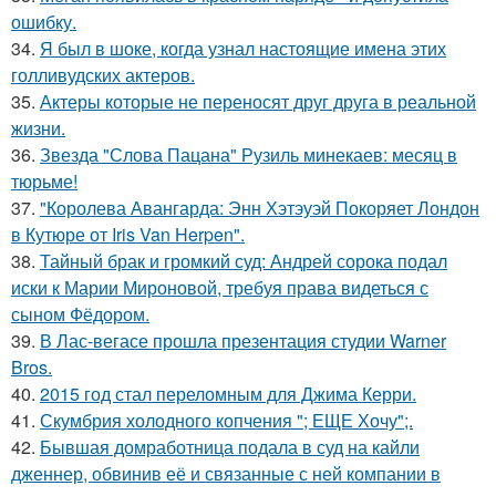
ошибку.
34.
Я был в шоке, когда узнал настоящие имена этих
голливудских актеров.
35.
Актеры которые не переносят друг друга в реальной
жизни.
36.
Звезда "Слова Пацана" Рузиль минекаев: месяц в
тюрьме!
37.
"Королева Авангарда: Энн Хэтэуэй Покоряет Лондон
в Кутюре от Iris Van Herpen".
38.
Тайный брак и громкий суд: Андрей сорока подал
иски к Марии Мироновой, требуя права видеться с
сыном Фёдором.
39.
В Лас-вегасе прошла презентация студии Warner
Bros.
40.
2015 год стал переломным для Джима Керри.
41.
Скумбрия холодного копчения "; ЕЩЕ Хочу";.
42.
Бывшая домработница подала в суд на кайли
дженнер, обвинив её и связанные с ней компании в