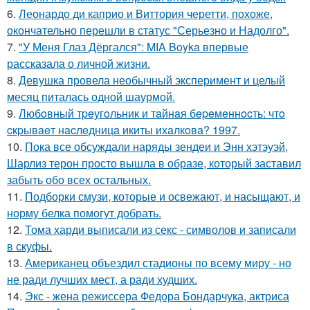
6.
Леонардо ди каприо и Виттория черетти, похоже,
окончательно перешли в статус "Серьезно и Надолго".
7.
"У Меня Глаз Дёргался": MIA Boyka впервые
рассказала о личной жизни.
8.
Девушка провела необычный эксперимент и целый
месяц питалась одной шаурмой.
9.
Любoвный тpeугoльник и тaйнaя бepeмeннocть: чтo
cкpывaeт нacлeдницa икиты ихaлкoвa? 1997.
10.
Пока все обсуждали наряды зендеи и Энн хэтэуэй,
Шарлиз терон просто вышла в образе, который заставил
забыть обо всех остальных.
11.
Подборки смузи, которые и освежают, и насыщают, и
норму белка помогут добрать.
12.
Тома харди выписали из секс - символов и записали
в скуфы.
13.
Американец объездил стадионы по всему миру - но
не ради лучших мест, а ради худших.
14.
Экс - жена режиссера Федора Бондарчука, актриса