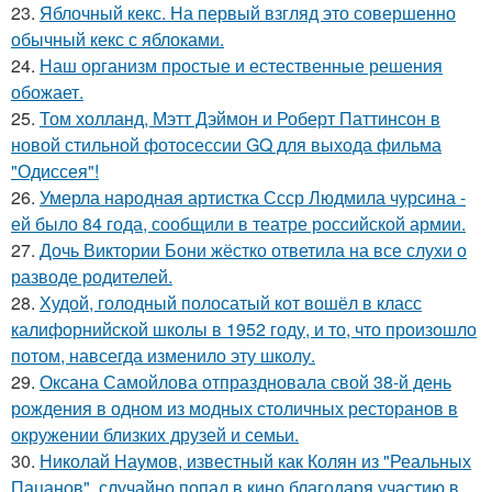
23.
Яблочный кекс. На первый взгляд это совершенно
обычный кекс с яблоками.
24.
Наш организм простые и естественные решения
обожает.
25.
Том холланд, Мэтт Дэймон и Роберт Паттинсон в
новой стильной фотосессии GQ для выхода фильма
"Одиссея"!
26.
Умерла народная артистка Ссср Людмила чурсина -
ей было 84 года, сообщили в театре российской армии.
27.
Дочь Виктории Бони жёстко ответила на все слухи о
разводе родителей.
28.
Худой, голодный полосатый кот вошёл в класс
калифорнийской школы в 1952 году, и то, что произошло
потом, навсегда изменило эту школу.
29.
Оксана Самойлова отпраздновала свой 38-й день
рождения в одном из модных столичных ресторанов в
окружении близких друзей и семьи.
30.
Николай Наумов, известный как Колян из "Реальных
Пацанов", случайно попал в кино благодаря участию в