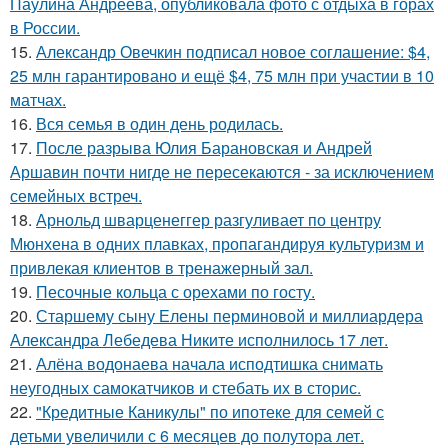
Паулина Андреева, опубликовала фото с отдыха в горах
в России.
15.
Александр Овечкин подписал новое соглашение: $4,
25 млн гарантировано и ещё $4, 75 млн при участии в 10
матчах.
16.
Вся семья в один день родилась.
17.
После разрыва Юлия Барановская и Андрей
Аршавин почти нигде не пересекаются - за исключением
семейных встреч.
18.
Арнольд шварценеггер разгуливает по центру
Мюнхена в одних плавках, пропагандируя культуризм и
привлекая клиентов в тренажерный зал.
19.
Песочные кольца с орехами по госту.
20.
Старшему сыну Елены перминовой и миллиардера
Александра Лебедева Никите исполнилось 17 лет.
21.
Алёна водонаева начала исподтишка снимать
неугодных самокатчиков и стебать их в сторис.
22.
"Кредитные Каникулы" по ипотеке для семей с
детьми увеличили с 6 месяцев до полутора лет.