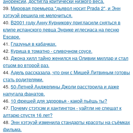
анорексии, достигла критически низкого веса.
39.
Мировая премьера "дьявол носит Prada 2", и Энн
хэтэуэй решила не мелочиться.
40.
В2001 году Анну Курникову пригласили сняться в
клипе испанского певца Энрике иглесиаса на песню
Escape.
41.
Глазунья в кабачках.
42.
Курица в томатно - сливочном соусе.
43.
Джона хилл тайно женился на Оливии миллар и стал
отцом во второй раз.
44.
Адель рассказала, что они с Мишей Литвиным готовы
стать родителями.
45.
50-Летней Анджелины Джоли расстроила и даже
напугала фанатов.
46.
10 фрешей для здоровья - какой пьёшь ты?
47.
Почему стэтхэм и хантингтон - уайтли не спешат к
алтарю спустя 16 лет?
48.
Энн хэтэуэй изменила стандарты красоты на съёмках
фильма.