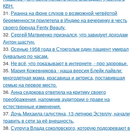
КВН.
31.
Рианна на фоне слухов о возможной четвёртой
беременности прилетела в Индию на вечеринку в честь
своего бренда Fenty Beauty.
32.
Сергей Матвиенко признался, что завидует доходам
Антон шастун.
33.
Осенью 1958 года в Стокгольм один пациент умирал
буквально по часам.
34.
Не всё, что показывают в интернете, - про здоровье.
35.
Мария Кожевникова - наша версия Блейк лайвли:
многодетная мама, красавица и актриса, поставившая
семью на первое место.
36.
Анна седокова ответила на критику своего
преображения, напомнив аудитории о праве на
естественные изменения.
37.
Дочь Михаила галустяна, 13-летнюю Эстеллу, начали
травить в сети за её внешность.
38.
Супруга Влада соколовского, которую подозревают в