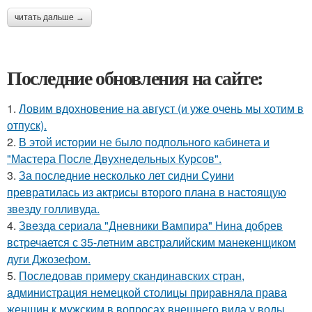
читать дальше →
Последние обновления на сайте:
1.
Ловим вдохновение на август (и уже очень мы хотим в
отпуск).
2.
В этой истории не было подпольного кабинета и
"Мастера После Двухнедельных Курсов".
3.
За последние несколько лет сидни Суини
превратилась из актрисы второго плана в настоящую
звезду голливуда.
4.
Звeздa сериала "Дневники Вампира" Нина добрев
встречается с 35-летним австралийским манекенщиком
дуги Джозефом.
5.
Последовав примеру скандинавских стран,
администрация немецкой столицы приравняла права
женщин к мужским в вопросах внешнего вида у воды.