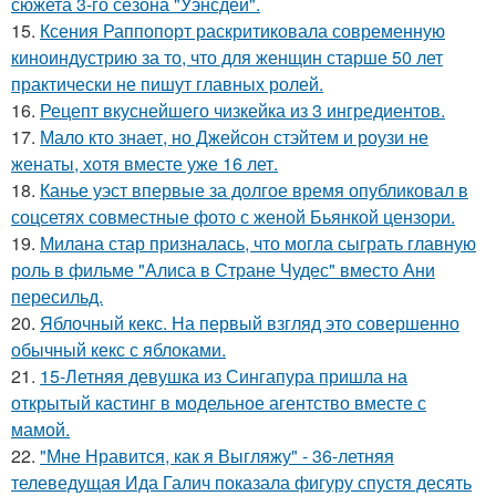
сюжета 3-го сезона "Уэнсдей".
15.
Ксения Раппопорт раскритиковала современную
киноиндустрию за то, что для женщин старше 50 лет
практически не пишут главных ролей.
16.
Рецепт вкуснейшего чизкейка из 3 ингредиентов.
17.
Мало кто знает, но Джейсон стэйтем и роузи не
женаты, хотя вместе уже 16 лет.
18.
Канье уэст впервые за долгое время опубликовал в
соцсетях совместные фото с женой Бьянкой цензори.
19.
Милана стар призналась, что могла сыграть главную
роль в фильме "Алиса в Стране Чудес" вместо Ани
пересильд.
20.
Яблочный кекс. На первый взгляд это совершенно
обычный кекс с яблоками.
21.
15-Летняя девушка из Сингапура пришла на
открытый кастинг в модельное агентство вместе с
мамой.
22.
"Мне Нравится, как я Выгляжу" - 36-летняя
телеведущая Ида Галич показала фигуру спустя десять