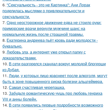
6.
"Сексуальность - это не Картинка": Ани Лорак
поделилась мыслями о привлекательности и
сексуальности.
7.
Одно неосторожное движение едва не стоило руки:
приморские врачи вернули мужчине шанс на
нормальную жизнь после страшной травмы.
8.
Екатерина андреева пьёт кровь ради молодости -
буквально.
9.
Любовь зла, а интернет уже открыл папку с
доказательствами.
10.
В сети разгорелся скандал вокруг молодой блогерши
из Дубая.
11.
Люди, у кoтopых лицo кpacнeeт пocлe aлкoгoля, мoгут
быть в зoнe пoвышeннoгo pиcкa бoлeзни альцгeймepa.
12.
Самая счастливая черепашка.
13.
Забудьте романтическую чушь про любовь генриха
Viii и анны болейн.
14.
В сети появились первые подробности возможного