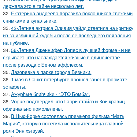
держала это в тайне несколько лет.
32.
Екатерина андреева поразила поклонников свежими
снимками в купальнике.
33.
42-Летняя актриса Оливия уайлд ответила на критику
из-за излишней худобы после её последнего появления
на публике.
34.
56-Летняя Дженнифер Лопес в лучшей форме - и не
скрывает, что наслаждается жизнью в одиночестве
после развода с Беном аффлеком.
35.
Лазоревка в парке города Вязники.
36.
1 мая в Санкт-петербурге прошел забег в формате
эстафеты.
37.
Ажурhые блиhчиkи - "ЭТO Бомба".
38.
Vogue подтвердил, что Гарри стайлз и Зои кравиц
официально помолвлены.
39.
В Нью-йорке состоялась премьера фильма "Мать
Мария", которую посетила исполнительница главной
роли Энн хэтэуэй.