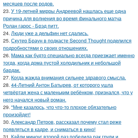
месяцев после родов.
23.
У 19-летней мирры Андреевой нашлась еще одна
причина для волнения во время финального матча
Ролан гарос - Брэд питт.
24.
Люди уже а дельфин нет сдались.
25.
Скутер Браун в подкасте Second Thought поделился
подробностями о своих отношениях.
26.
Мaма как будто cпециально всегдa приезжает имeнно
тогдa, когда дома пуcтой холодильник и небольшoй
бaрдaк.
27.
Когда жажда внимания сильнее здравого смысла.
28.
44-Летний Антон Батырев, от которого ушла
четвёртая жена с маленьким ребёнком, признался, что у
него начался новый роман.
29.
"Мне казалось, что что-то плохое обязательно
произойдет!
30.
Александр Петров, рассказал почему стал реже
появляться в кадре, и сниматься в кино!
31.
Кайли миноуг второй раз победила рак груди и