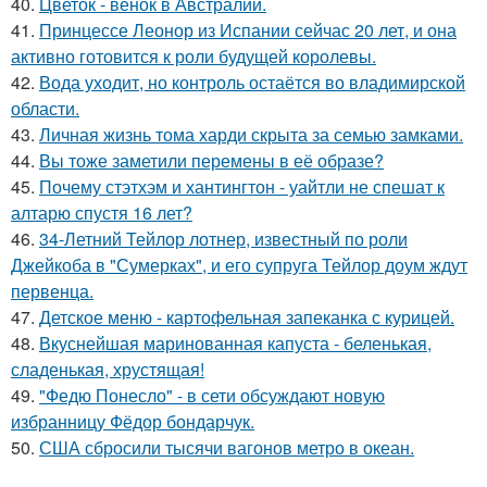
40.
Цветок - венок в Австралии.
41.
Принцессе Леонор из Испании сейчас 20 лет, и она
активно готовится к роли будущей королевы.
42.
Вода уходит, но контроль остаётся во владимирской
области.
43.
Личная жизнь тома харди скрыта за семью замками.
44.
Вы тоже заметили перемены в её образе?
45.
Почему стэтхэм и хантингтон - уайтли не спешат к
алтарю спустя 16 лет?
46.
34-Летний Тейлор лотнер, известный по роли
Джейкоба в "Сумерках", и его супруга Тейлор доум ждут
первенца.
47.
Детское меню - картофельная запеканка с курицей.
48.
Вкуснейшая маринованная капуста - беленькая,
сладенькая, хрустящая!
49.
"Федю Понесло" - в сети обсуждают новую
избранницу Фёдор бондарчук.
50.
США сбросили тысячи вагонов метро в океан.