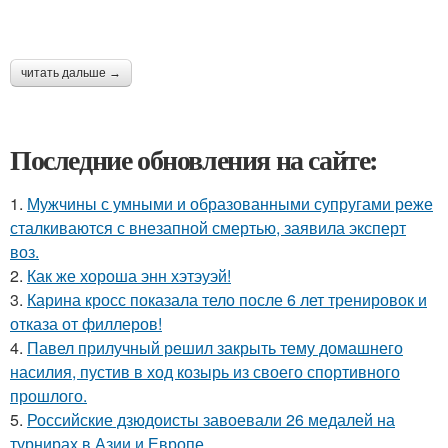
читать дальше →
Последние обновления на сайте:
1.
Мужчины с умными и образованными супругами реже
сталкиваются с внезапной смертью, заявила эксперт
воз.
2.
Как же хороша энн хэтэуэй!
3.
Карина кросс показала тело после 6 лет тренировок и
отказа от филлеров!
4.
Павел прилучный решил закрыть тему домашнего
насилия, пустив в ход козырь из своего спортивного
прошлого.
5.
Российские дзюдоисты завоевали 26 медалей на
турнирах в Азии и Европе.