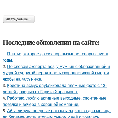
читать дальше →
Последние обновления на сайте:
1.
Платье, которое до сих пор вызывает споры спустя
годы.
2.
По словам эксперта воз, у мужчин с образованной и
мудрой супругой вероятность скоропостижной смерти
якобы на 46% ниже.
3.
Кристина асмус опубликовала пляжные фото с 12-
летней дочерью от Гарика Харламова.
4.
Работаю, люблю активные выходные, спонтанные
поездки и вечера в хорошей компании.
5.
Айза лилуна впервые рассказала, что за два месяца
до беременности вторым сыном у неё случилась