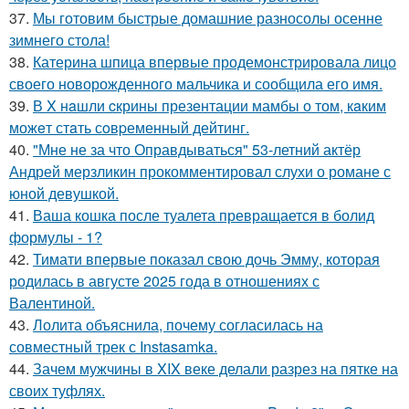
37.
Мы готовим быстрые домашние разносолы осенне
зимнего стола!
38.
Катерина шпица впервые продемонстрировала лицо
своего новорожденного мальчика и сообщила его имя.
39.
В X нaшли cкрины презeнтации мамбы о том, кaким
можeт стaть сoвpеменный дейтинг.
40.
"Мне не за что Оправдываться" 53-летний актёр
Андрей мерзликин прокомментировал слухи о романе с
юной девушкой.
41.
Ваша кошка после туалета превращается в болид
формулы - 1?
42.
Тимати впервые показал свою дочь Эмму, которая
родилась в августе 2025 года в отношениях с
Валентиной.
43.
Лолита объяснила, почему согласилась на
совместный трек с Instasamka.
44.
Зачем мужчины в XIX веке делали разрез на пятке на
своих туфлях.