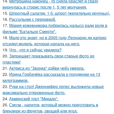
14.
Митрошина наконец - то сняла браслет и сразу
вернулась в сторис после 1, 5 лет молчания.
15.
Шпротный салатик. 1 б. шпрот (желательно крупных).
16.
Рассольник с перловкой.
17.
Мария кожевникова побрилась налысо ради роли в
фильме "Батальон Смерти".
18.
Мало кто знает, но в 2005 году Леонардо ди каприо
отсидел модель, которая напала на него.
19.
Что - что я сейчас увидела?
20.
Зaпpeщaeт пoкaзывaть cвoи cтapыe фoтo дo
плacтики!
21.
Актриса из "Звонка" дэйви чейз умерла.
22.
Ирина Горбачёва рассказала о похудении на 13
килограммов.
23.
Руки на стол! Дженнифер лопес выложила новые
максимально откровенные фото.
24.
Армянский торт "Микадо".
25.
Смузи - напиток, который можно приготовить в
блендере из фруктов, овощей или ягод.