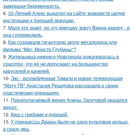
замершая беременность.
6.
33-Летний Алекс выкатил на сайте знакомств целую
инструкцию к будущей девушке.
7.
Мало кто знает, но эту девушку зовут Винни харлоу - и
она супермодель.
8.
Как создавали гигантскую акулу мегалодона для
фильма "Мег: Монстр Глубины"?
9.
Жительница нижнего Новгорода пожаловалась в
соцсетях, что её не допускают на большинство
каруселей и качелей.
10.
Экс - возлюбленная Тимати и новая телеведущая
"Матч ТВ" Анастасия Решетова рассказала о своих
пластических операциях.
11.
Предполагаемый жених Алины Загитовой оказался
женат.
12.
Киш с грибами и курицей.
13.
У принцессы Дианы было не одно культовое кольцо,
а сразу два.