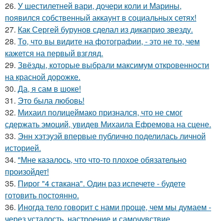
26.
У шестилетней вари, дочери коли и Марины,
появился собственный аккаунт в социальных сетях!
27.
Как Сергей бурунов сделал из дикаприо звезду.
28.
То, что вы видите на фотографии, - это не то, чем
кажется на первый взгляд.
29.
Звёзды, которые выбрали максимум откровенности
на красной дорожке.
30.
Да, я сам в шоке!
31.
Это была любовь!
32.
Михаил полицеймако признался, что не смог
сдержать эмоций, увидев Михаила Ефремова на сцене.
33.
Энн хэтэуэй впервые публично поделилась личной
историей.
34.
"Мне казалось, что что-то плохое обязательно
произойдет!
35.
Пирог "4 стaкана". Один раз испечете - будете
готовить постоянно.
36.
Иногда тело говорит с нами проще, чем мы думаем -
через усталость, настроение и самочувствие.