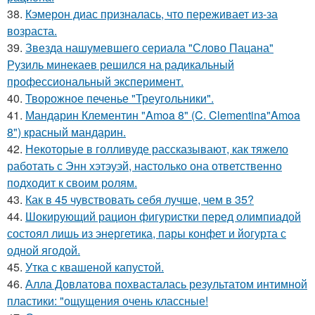
38.
Кэмерон диас призналась, что переживает из-за
возраста.
39.
Звезда нашумевшего сериала "Слово Пацана"
Рузиль минекаев решился на радикальный
профессиональный эксперимент.
40.
Творожное печенье "Треугольники".
41.
Мандарин Клементин "Amoa 8" (C. Clementina"Amoa
8") красный мандарин.
42.
Некоторые в голливуде рассказывают, как тяжело
работать с Энн хэтэуэй, настолько она ответственно
подходит к своим ролям.
43.
Как в 45 чувствовать себя лучше, чем в 35?
44.
Шокирующий рацион фигуристки перед олимпиадой
состоял лишь из энергетика, пары конфет и йогурта с
одной ягодой.
45.
Утка с квашеной капустой.
46.
Алла Довлатова похвасталась результатом интимной
пластики: "ощущения очень классные!