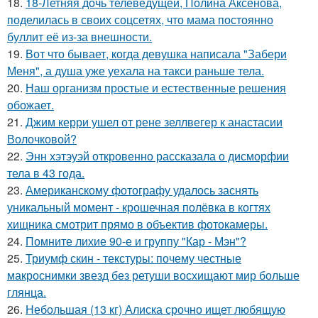
18.
18-Летняя дочь телеведущей, Полина Аксенова,
поделилась в своих соцсетях, что мама постоянно
буллит её из-за внешности.
19.
Вот что бывает, когда девушка написала "Забери
Меня", а душа уже уехала на такси раньше тела.
20.
Наш организм простые и естественные решения
обожает.
21.
Джим керри ушел от рене зеллвегер к анастасии
Волочковой?
22.
Энн хэтэуэй откровенно рассказала о дисморфии
тела в 43 года.
23.
Американскому фотографу удалось заснять
уникальный момент - крошечная полёвка в когтях
хищника смотрит прямо в объектив фотокамеры.
24.
Помните лихие 90-е и группу "Кар - Мэн"?
25.
Триумф скин - текстуры: почему честные
макроснимки звезд без ретуши восхищают мир больше
глянца.
26.
Небольшая (13 кг) Алиска срочно ищет любящую