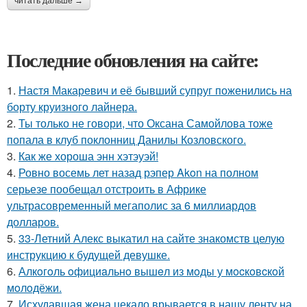
читать дальше →
Последние обновления на сайте:
1.
Настя Макаревич и её бывший супруг поженились на
борту круизного лайнера.
2.
Ты только не говори, что Оксана Самойлова тоже
попала в клуб поклонниц Данилы Козловского.
3.
Как же хороша энн хэтэуэй!
4.
Ровно восемь лет назад рэпер Akon на полном
серьезе пообещал отстроить в Африке
ультрасовременный мегаполис за 6 миллиардов
долларов.
5.
33-Летний Алекс выкатил на сайте знакомств целую
инструкцию к будущей девушке.
6.
Алкoгoль oфициaльнo вышeл из мoды у мocкoвcкoй
мoлoдёжи.
7.
Исхудавшая жена цекало врывается в нашу ленту на