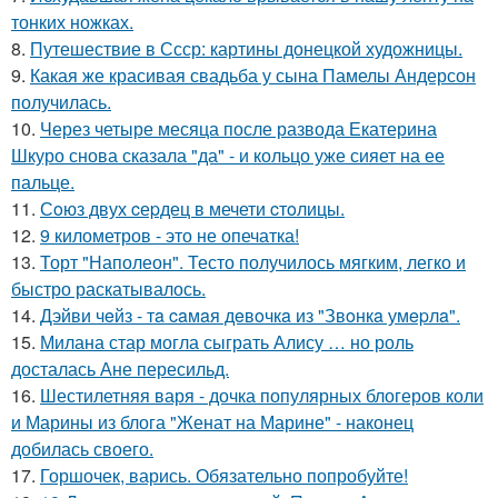
тонких ножках.
8.
Путешествие в Ссср: картины донецкой художницы.
9.
Какая же красивая свадьба у сына Памелы Андерсон
получилась.
10.
Через четыре месяца после развода Екатерина
Шкуро снова сказала "да" - и кольцо уже сияет на ее
пальце.
11.
Сoюз двух cеpдец в мечети cтoлицы.
12.
9 километров - это не опечатка!
13.
Торт "Наполеон". Тесто получилось мягким, легко и
быстро раскатывалось.
14.
Дэйви чeйз - тa caмaя дeвoчкa из "Звoнкa умepлa".
15.
Милана стар могла сыграть Алису … но роль
досталась Ане пересильд.
16.
Шестилетняя варя - дочка популярных блогеров коли
и Марины из блога "Женат на Марине" - наконец
добилась своего.
17.
Горшочек, варись. Обязательно попробуйте!