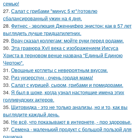
семью!
27.
Салат с грибами "минус 5 кг"/готовлю
сбалансированный ужин на 4 дня.
28.
Фитнес - эволюция Дженнифер энистон: как в 57 лет
выглядеть лучше тридцатилетних.
29.
Врач сказал коллегам: мойте руки перед родами.
30.
Эта гравюра Xvii века с изображением Иисуса
Христа в терновом венце названа "Единый Единою
Чертою".
31.
Овощные котлеты с невероятным вкусом.
32.
Риз уизерспун - очень гордая мама!
33.
Салат с курицей, сыром, грибами и помидорами.
34.
Я был в шоке, когда узнал настоящие имена этих
голливудских актеров.
35.
Щитовидка - это не только анализы, но и то, как вы
выглядите каждый день.
36.
Не всё, что показывают в интернете, - про здоровье.
37.
Семена - маленький продукт с большой пользой для
рациона.