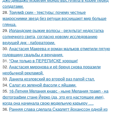
Джо димаджо Мэрилин Монро выступила в Корее перед
солдатами.
28.
Триумф скин - текстуры: почему честные
макроснимки звезд без ретуши восхищают мир больше
глянца.
29.
Ирландские рыжие волосы - результат недостатка
солнечного света, согласно новому исследованию
ведущей днк - лаборатории.
30.
Анастасия Макеева и роман мальков отметили пятую
годовщину свадьбы и венчания.
31.
"Они только в ПЕРЕПИСКЕ хороши!
32.
Анастасия миронова и её бренд снова поразили
необычной рекламой.
33.
Данила козловский во второй раз папой стал.
34.
Салат из зеленой фасоли с яйцами.
35.
16-Летняя Мелания кнавс - ныне Мелания трамп - на
фотографии стане Йерко (да, это его настоящее имя),
когда она начинала свою модельную карьеру ….
36.
Ранняя слава сделала Скарлетт йоханссон одной из