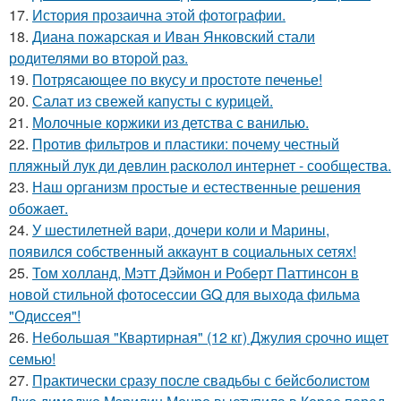
17.
История прозаична этой фотографии.
18.
Диана пожарская и Иван Янковский стали
родителями во второй раз.
19.
Потрясающее по вкусу и простоте печенье!
20.
Салат из свежей капусты с курицей.
21.
Молочные коржики из детства с ванилью.
22.
Против фильтров и пластики: почему честный
пляжный лук ди девлин расколол интернет - сообщества.
23.
Наш организм простые и естественные решения
обожает.
24.
У шестилетней вари, дочери коли и Марины,
появился собственный аккаунт в социальных сетях!
25.
Том холланд, Мэтт Дэймон и Роберт Паттинсон в
новой стильной фотосессии GQ для выхода фильма
"Одиссея"!
26.
Небольшая "Квартирная" (12 кг) Джулия срочно ищет
семью!
27.
Практически сразу после свадьбы с бейсболистом