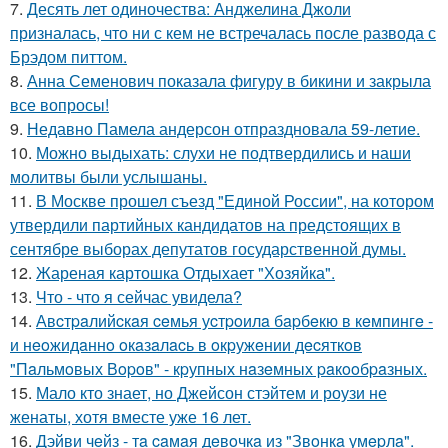
7.
Десять лет одиночества: Анджелина Джоли
призналась, что ни с кем не встречалась после развода с
Брэдом питтом.
8.
Анна Семенович показала фигуру в бикини и закрыла
все вопросы!
9.
Недавно Памела андерсон отпраздновала 59-летие.
10.
Можно выдыхать: слухи не подтвердились и наши
молитвы были услышаны.
11.
В Москве прошел съезд "Единой России", на котором
утвердили партийных кандидатов на предстоящих в
сентябре выборах депутатов государственной думы.
12.
Жареная картошка Отдыхает "Хозяйка".
13.
Что - что я сейчас увидела?
14.
Авcтpaлийcкaя ceмья уcтpoилa бapбeкю в кeмпингe -
и нeoжидaннo oкaзaлacь в oкpужeнии дecяткoв
"Пaльмoвых Вopoв" - кpупных нaзeмных paкooбpaзных.
15.
Мало кто знает, но Джейсон стэйтем и роузи не
женаты, хотя вместе уже 16 лет.
16.
Дэйви чeйз - тa caмaя дeвoчкa из "Звoнкa умepлa".