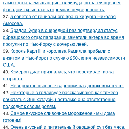
самых узнаваемых актрис голливуда, но за глянцевым
фасадом скрывалась огромная неуверенность.
37.
5 советов от гениального врача хирурга Николая
Амосова.
38.
Брэдли Купер в очередной раз подтвердил статус
образцового отца: папарацци заметили актера во время
прогулки по Нью-йорку с дочерью леей.
39.
Король Карл III и королева Камилла прибыли с
визитом в Нью-йорк по случаю 250-летия независимости
США.
40.
Кэмерон диас призналась, что переживает из-за
возраста.
41.
Невероятно пышные вареники на дрожжевом тесте.
42.
Некоторые в голливуде рассказывают, как тяжело
работать с Энн хэтэуэй, настолько она ответственно
подходит к своим ролям.
43.
Самое вкусное сливочное мороженое - мы дома
готовим!
44.
Очень вкусный и питательный овощной суп без мяса.