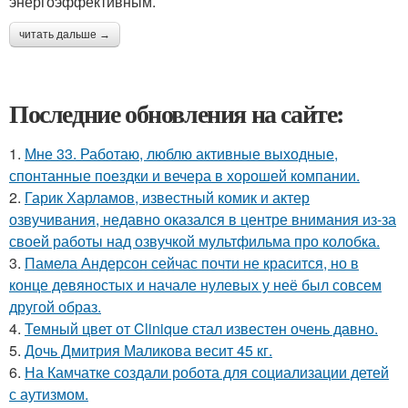
энергоэффективным.
читать дальше →
Последние обновления на сайте:
1.
Мне 33. Работаю, люблю активные выходные,
спонтанные поездки и вечера в хорошей компании.
2.
Гарик Харламов, известный комик и актер
озвучивания, недавно оказался в центре внимания из-за
своей работы над озвучкой мультфильма про колобка.
3.
Памела Андерсон сейчас почти не красится, но в
конце девяностых и начале нулевых у неё был совсем
другой образ.
4.
Темный цвет от Clinique стал известен очень давно.
5.
Дочь Дмитрия Маликова весит 45 кг.
6.
На Камчатке создали робота для социализации детей
с аутизмом.