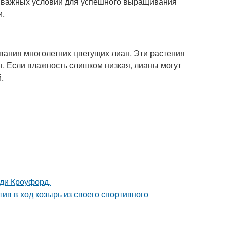
ее важных условий для успешного выращивания
и.
ания многолетних цветущих лиан. Эти растения
я. Если влажность слишком низкая, лианы могут
.
нди Кроуфорд.
ив в ход козырь из своего спортивного