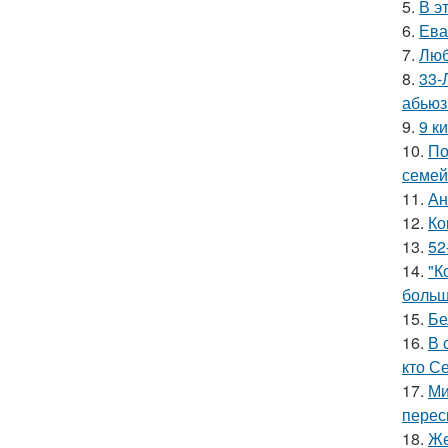
5.
В э
6.
Ева
7.
Люб
8.
33-
абьюз
9.
9 к
10.
По
семей
11.
Ан
12.
Ко
13.
52
14.
"К
больш
15.
Бе
16.
В 
кто С
17.
Ми
перес
18.
Же