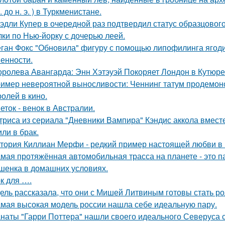
. до н. э. ) в Туркменистане.
эдли Купер в очередной раз подтвердил статус образцового
лки по Нью-йорку с дочерью леей.
ган Фокс "Обновила" фигуру с помощью липофилинга ягод
енности.
оролева Авангарда: Энн Хэтэуэй Покоряет Лондон в Кутюре о
имер невероятной выносливости: Ченнинг татум продемон
ролей в кино.
еток - венок в Австралии.
триса из сериала "Дневники Вампира" Кэндис аккола вмес
или в брак.
тория Киллиан Мерфи - редкий пример настоящей любви в 
мая протяжённая автомобильная трасса на планете - это 
шенка в домашних условиях.
к для ….
ель рассказала, что они с Мишей Литвиным готовы стать р
мая высокая модель россии нашла себе идеальную пару.
наты "Гарри Поттера" нашли своего идеального Северуса с