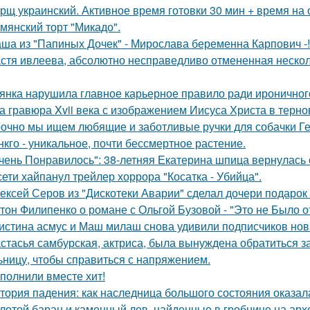
рщ украинский. Активное время готовки 30 мин + время на
мянский торт "Микадо".
ша из "Папиных Дочек" - Мирослава беременна Карпович -!
стя ивлеева, абсолютно несправедливо отмененная несколь
янка нарушила главное карьерное правило ради ироничного
а гравюра Xvii века с изображением Иисуса Христа в терн
очно мы ищем любящие и заботливые ручки для собачки Г
нкго - уникальное, почти бессмертное растение.
чень Понравилось": 38-летняя Екатерина шпица вернулась 
сети хайпанул трейлер хоррора "Косатка - Убийца".
ексей Серов из "Дискотеки Аварии" сделал дочери подарок
тон Филипенко о романе с Ольгой Бузовой - "Это не Было о
истина асмус и Маш милаш снова удивили подписчиков но
стасья самбурская, актриса, была вынуждена обратиться з
ьницу, чтобы справиться с напряжением.
полнили вместе хит!
тория падения: как наследница большого состояния оказала
лотой баран и каменный лев, найденные в гробнице на архео