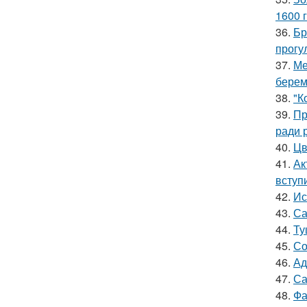
1600 г
36.
Бр
прогу
37.
Ме
берем
38.
"К
39.
Пр
ради 
40.
Цв
41.
Ак
вступ
42.
Ис
43.
Са
44.
Ту
45.
Со
46.
Ад
47.
Са
48.
Фа