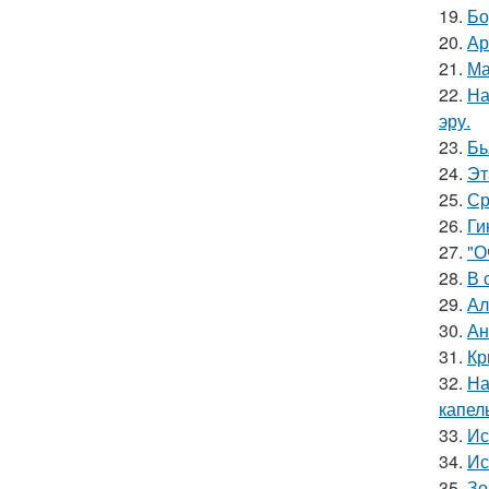
19.
Бо
20.
Ар
21.
Ма
22.
На
эру.
23.
Бь
24.
Эт
25.
Ср
26.
Ги
27.
"О
28.
В 
29.
Ал
30.
Ан
31.
Кр
32.
На
капел
33.
Ис
34.
Ис
35.
Зо