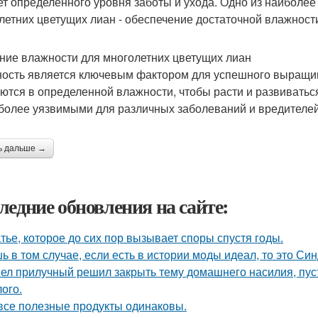
ет определенного уровня заботы и ухода. Одно из наибол
летних цветущих лиан - обеспечение достаточной влажност
ние влажности для многолетних цветущих лиан
ость является ключевым фактором для успешного выращив
ются в определенной влажности, чтобы расти и развиватьс
 более уязвимыми для различных заболеваний и вредителей
ь дальше →
ледние обновления на сайте:
тье, которое до сих пор вызывает споры спустя годы.
ь в том случае, если есть в истории моды идеал, то это Си
ел прилучный решил закрыть тему домашнего насилия, пуст
ого.
все полезные продукты одинаковы.