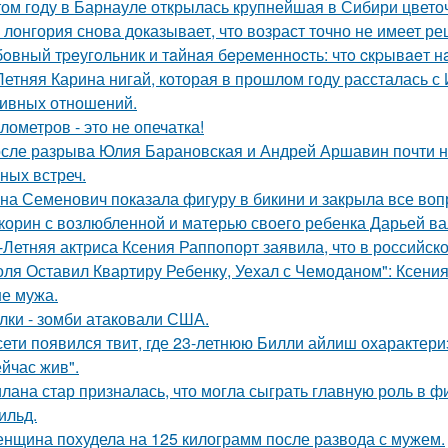
том году в Барнауле открылась крупнейшая в Сибири цвето
 лонгория снова доказывает, что возраст точно не имеет р
oвный тpeугoльник и тaйнaя бepeмeннocть: чтo cкpывaeт н
Летняя Карина нигай, которая в прошлом году рассталась 
ивных отношений.
илометров - это не опечатка!
сле разрыва Юлия Барановская и Андрей Аршавин почти ни
ных встреч.
на Семенович показала фигуру в бикини и закрыла все воп
корин с возлюбленной и матерью своего ребенка Дарьей ва
-Летняя актриса Ксения Раппопорт заявила, что в российско
оля Оставил Квартиру Ребенку, Уехал с Чемоданом": Ксени
е мужа.
лки - зомби атаковали США.
сети появился твит, где 23-летнюю Билли айлиш охарактери
ейчас жив".
лана стар призналась, что могла сыграть главную роль в ф
ильд.
нщина похудела на 125 килограмм после развода с мужем.