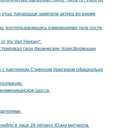
 отца: папарацци заметили актера во время
иц, воспользовавшись изменениями тела после
т Iris Van Herpen".
стрировал свои физические трансформации
те с партнером Стивеном Крюгером официально
голливуде.
панамериканское шоссе.
одителями.
нейпа в лице 29-летнего Юэна митчелла.