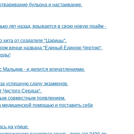
 отваривание бульона и настаивание.
ко лет назад, врывается в свою новую прайм -
 хита от создателя "Царицы".
овом венце названа "Единый Единою Чертою".
ерды!
с Мальдив - и делится впечатлениями.
 за успешную сдачу экзаменов.
т Чистого Сердца".
вым совместным появлением.
а медицинской помощью и поставить себе
сь на улице.
логических раскопках гонур - депе (от 2400 до