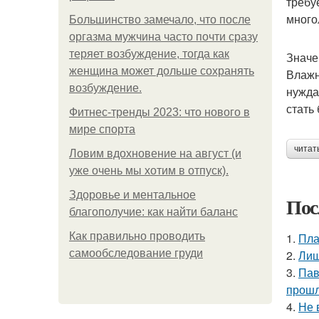
требу
много
Большинство замечало, что после
оргазма мужчина часто почти сразу
теряет возбуждение, тогда как
Значе
женщина может дольше сохранять
Влажн
возбуждение.
нужда
стать
Фитнес-тренды 2023: что нового в
мире спорта
читат
Ловим вдохновение на август (и
уже очень мы хотим в отпуск).
Здоровье и ментальное
Пос
благополучие: как найти баланс
Как правильно проводить
1.
Пла
самообследование груди
2.
Лиш
3.
Пав
прошл
4.
Не 