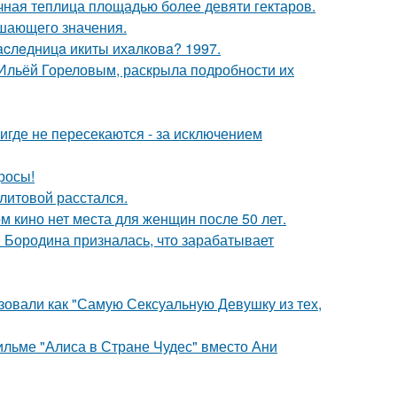
чная теплица площадью более девяти гектаров.
ешающего значения.
acлeдницa икиты ихaлкoвa? 1997.
с Ильёй Гореловым, раскрыла подробности их
где не пересекаются - за исключением
росы!
литовой расстался.
м кино нет места для женщин после 50 лет.
я Бородина призналась, что зарабатывает
зовали как "Самую Сексуальную Девушку из тех,
ильме "Алиса в Стране Чудес" вместо Ани