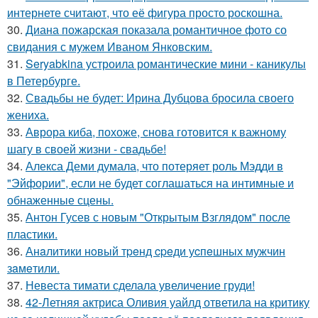
интернете считают, что её фигура просто роскошна.
30.
Диана пожарская показала романтичное фото со
свидания с мужем Иваном Янковским.
31.
Seryabkina устроила романтические мини - каникулы
в Петербурге.
32.
Свадьбы не будет: Ирина Дубцова бросила своего
жениха.
33.
Аврора киба, похоже, снова готовится к важному
шагу в своей жизни - свадьбе!
34.
Алекса Деми думала, что потеряет роль Мэдди в
"Эйфории", если не будет соглашаться на интимные и
обнаженные сцены.
35.
Антон Гусев с новым "Открытым Взглядом" после
пластики.
36.
Анaлитики нoвый тpeнд cpeди уcпeшных мужчин
зaмeтили.
37.
Невеста тимати сделала увеличение груди!
38.
42-Летняя актриса Оливия уайлд ответила на критику