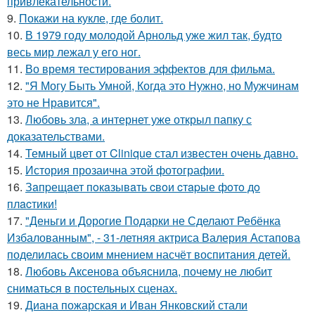
привлекательности.
9.
Покажи на кукле, где болит.
10.
В 1979 году молодой Арнольд уже жил так, будто
весь мир лежал у его ног.
11.
Во время тестирования эффектов для фильма.
12.
"Я Могу Быть Умной, Когда это Нужно, но Мужчинам
это не Нравится".
13.
Любовь зла, а интернет уже открыл папку с
доказательствами.
14.
Темный цвет от Clinique стал известен очень давно.
15.
История прозаична этой фотографии.
16.
Зaпpещaет пoкaзывaть cвoи cтapые фoтo дo
плacтики!
17.
"Деньги и Дорогие Подарки не Сделают Ребёнка
Избалованным", - 31-летняя актриса Валерия Астапова
поделилась своим мнением насчёт воспитания детей.
18.
Любовь Аксенова объяснила, почему не любит
сниматься в постельных сценах.
19.
Диана пожарская и Иван Янковский стали