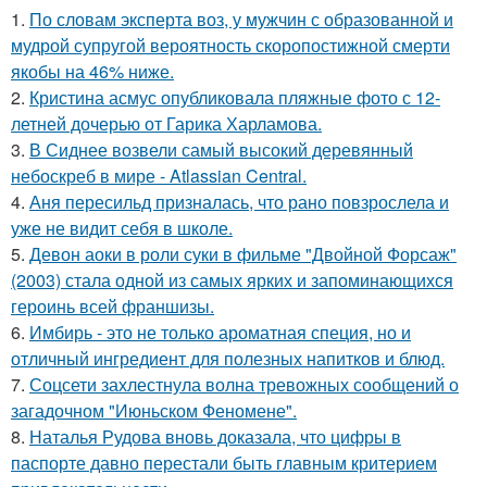
1.
По словам эксперта воз, у мужчин с образованной и
мудрой супругой вероятность скоропостижной смерти
якобы на 46% ниже.
2.
Кристина асмус опубликовала пляжные фото с 12-
летней дочерью от Гарика Харламова.
3.
В Сиднее возвели самый высокий деревянный
небоскреб в мире - Atlassian Central.
4.
Аня пересильд призналась, что рано повзрослела и
уже не видит себя в школе.
5.
Девон аоки в роли суки в фильме "Двойной Форсаж"
(2003) стала одной из самых ярких и запоминающихся
героинь всей франшизы.
6.
Имбирь - это не только ароматная специя, но и
отличный ингредиент для полезных напитков и блюд.
7.
Соцсети захлестнула волна тревожных сообщений о
загадочном "Июньском Феномене".
8.
Наталья Рудова вновь доказала, что цифры в
паспорте давно перестали быть главным критерием