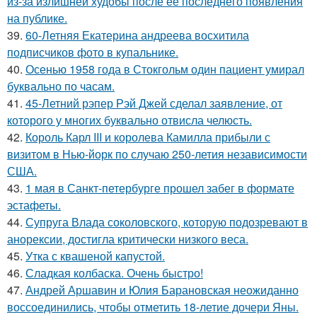
из-за излишней худобы после её последнего появления
на публике.
39.
60-Летняя Екатерина андреева восхитила
подписчиков фото в купальнике.
40.
Осенью 1958 года в Стокгольм один пациент умирал
буквально по часам.
41.
45-Летний рэпер Рэй Джей сделал заявление, от
которого у многих буквально отвисла челюсть.
42.
Король Карл III и королева Камилла прибыли с
визитом в Нью-йорк по случаю 250-летия независимости
США.
43.
1 мая в Санкт-петербурге прошел забег в формате
эстафеты.
44.
Супруга Влада соколовского, которую подозревают в
анорексии, достигла критически низкого веса.
45.
Утка с квашеной капустой.
46.
Сладкая колбаска. Очень быстро!
47.
Андрей Аршавин и Юлия Барановская неожиданно
воссоединились, чтобы отметить 18-летие дочери Яны.