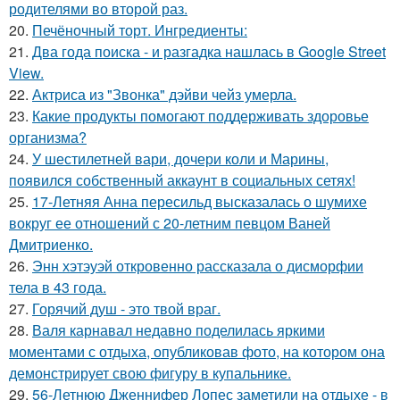
родителями во второй раз.
20.
Печёночный торт. Ингредиенты:
21.
Два года поиска - и разгадка нашлась в Google Street
View.
22.
Актриса из "Звонка" дэйви чейз умерла.
23.
Какие продукты помогают поддерживать здоровье
организма?
24.
У шестилетней вари, дочери коли и Марины,
появился собственный аккаунт в социальных сетях!
25.
17-Летняя Анна пересильд высказалась о шумихе
вокруг ее отношений с 20-летним певцом Ваней
Дмитриенко.
26.
Энн хэтэуэй откровенно рассказала о дисморфии
тела в 43 года.
27.
Горячий душ - это твой враг.
28.
Валя карнавал недавно поделилась яркими
моментами с отдыха, опубликовав фото, на котором она
демонстрирует свою фигуру в купальнике.
29.
56-Летнюю Дженнифер Лопес заметили на отдыхе - в