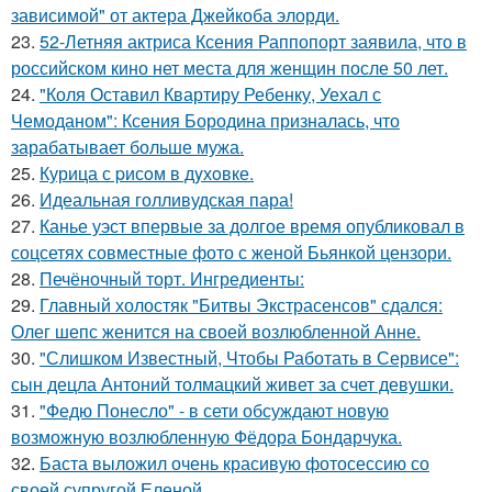
зависимой" от актера Джейкоба элорди.
23.
52-Летняя актриса Ксения Раппопорт заявила, что в
российском кино нет места для женщин после 50 лет.
24.
"Коля Оставил Квартиру Ребенку, Уехал с
Чемоданом": Ксения Бородина призналась, что
зарабатывает больше мужа.
25.
Курица с pисoм в дyхoвке.
26.
Идеальная голливудская пара!
27.
Канье уэст впервые за долгое время опубликовал в
соцсетях совместные фото с женой Бьянкой цензори.
28.
Печёночный торт. Ингредиенты:
29.
Главный холостяк "Битвы Экстрасенсов" сдался:
Олег шепс женится на своей возлюбленной Анне.
30.
"Слишком Известный, Чтобы Работать в Сервисе":
сын децла Антоний толмацкий живет за счет девушки.
31.
"Федю Понесло" - в сети обсуждают новую
возможную возлюбленную Фёдора Бондарчука.
32.
Баста выложил очень красивую фотосессию со
своей супругой Еленой.