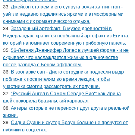
33.
Джейсон стэтхем и его супруга роузи хантингтон -
уайтли недавно поделились яркими и атмосферными
снимками с их романтического отдыха.
34.
Загадочный артефакт. В музее древностей в
Нидерландах, хранится необычный артефакт из Египта,
который напоминает современную приборную панель.
35.
56-Летняя Дженнифер Лопес в лучшей форме - и не
скрывает, что наслаждается жизнью в одиночестве
после развода с Беном аффлеком.
36.
В зоопарке сан - Диего сотрудники поднесли выдр
поближе к посетителям во время лекции, чтобы
участники смогли рассмотреть их получше.
37.
"Русский Ангел в Самом Сердце Рио": как Ирина
шейк покорила бразильский карнавал.
38.
Актеры которые не переносят друг друга в реальной
жизни.
39.
Сидни Суини и скутер Браун больше не прячутся от
публики в соцсетях.