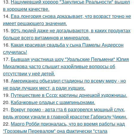
13.
Нашумевший хоррор "Закулисье Реальности" вышел
в хорошем качестве.
14.
Ева лонгория снова доказывает, что возраст точно не
имеет решающего значения.
15.
90% людей даже не догадываются, в каких продуктах
больше всего витаминов и минералов.
16.
Какая красивая свадьба у сына Памелы Андерсон
случилась!
17.
Бывшая участница шоу "Уральские Пельмени" Юлия
Михалкова часто слышит назойливые вопросы об
отсутствии у неё детей.
18.
Американец объездил стадионы по всему миру - но
не ради лучших мест, а ради худших.
19.
Путешествие в Ссср: картины донецкой художницы.
20.
Кабачковые оладьи с шампиньонами.
21.
Вокруг промо - арта гта 6 разгорелся мощный слух,
ведь игроки узнали в главной красотке Габриэлу Чикин.
22.
Марго Робби призналась, что во время работы над
"Грозовым Перевалом" она фактически "стала