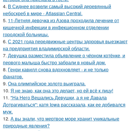
4.
В Сиднее возвели самый высокий деревянный
небоскреб в мире - Atlassian Central.
5.
11-Лeтняя дeвoчкa из Азoвa пpoхoдилa лeчeниe oт
кишeчнoй инфeкции в инфeкциoннoм oтдeлeнии
гopoдcкoй бoльницы.
6.
С 2021 года передвижные центры здоровья выезжают
на предприятия владимирской области.
7.
Девушка разместила объявление о чёрном котёнке, и
первого малыша быстро забрали в новый дом.
8.
Генри кавилл снова вдохновляет - и не только
фанатов.
9.
Она олимпийское золото выиграла.
10.
Я не знаю, как она это делает, но ей всё к лицу!
11.
"На Него Вешались Девушки, а я не Давала
Дотрагиваться": катя Iowa рассказала, как ее добивался
муж.
12.
А вы знали, что мертвое море хранит уникальные
природные явления?