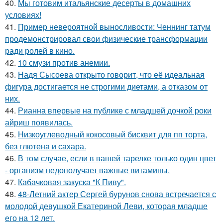
40.
Мы готовим итальянские десерты в домашних
условиях!
41.
Пример невероятной выносливости: Ченнинг татум
продемонстрировал свои физические трансформации
ради ролей в кино.
42.
10 смузи против анемии.
43.
Надя Сысоева открыто говорит, что её идеальная
фигура достигается не строгими диетами, а отказом от
них.
44.
Рианна впервые на публике с младшей дочкой роки
айриш появилась.
45.
Низкоуглеводный кокосовый бисквит для пп торта,
без глютена и сахара.
46.
В том случае, если в вашей тарелке только один цвет
- организм недополучает важные витамины.
47.
Кабачковая закуска "К Пиву".
48.
48-Летний актер Сергей бурунов снова встречается с
молодой девушкой Екатериной Леви, которая младше
его на 12 лет.