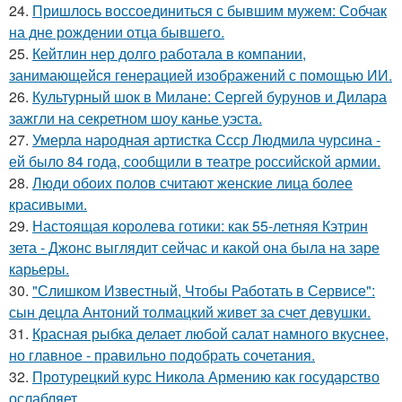
24.
Пришлось воссоединиться с бывшим мужем: Собчак
на дне рождении отца бывшего.
25.
Кейтлин нер долго работала в компании,
занимающейся генерацией изображений с помощью ИИ.
26.
Культурный шок в Милане: Сергей бурунов и Дилара
зажгли на секретном шоу канье уэста.
27.
Умерла народная артистка Ссср Людмила чурсина -
ей было 84 года, сообщили в театре российской армии.
28.
Люди обоих полов считают женские лица более
красивыми.
29.
Настоящая королева готики: как 55-летняя Кэтрин
зета - Джонс выглядит сейчас и какой она была на заре
карьеры.
30.
"Слишком Известный, Чтобы Работать в Сервисе":
сын децла Антоний толмацкий живет за счет девушки.
31.
Красная рыбка делает любой салат намного вкуснее,
но главное - правильно подобрать сочетания.
32.
Протурецкий курс Никола Армению как государство
ослабляет.