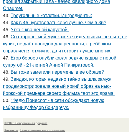
прошёл закрытый Гала - вечер ювелирного дома
Chaumet.
43.
Треугольные котлетки. Ингредиенты:
44.
Как в 45 чувствовать себя лучше, чем в 35?
45.
Утка с квашеной капустой.
46.
Со стороны мой муж кажется идеальным: не пьёт, не
курит, не даёт поводов для ревности, с ребёнком
справляется отлично, да и готовит лучше многих.
47.
Егор бероев опубликовал редкие кадры с новой
супругой - 21-летней Анной Панкратовой.
48.
Вы тоже заметили перемены в её образе?
49.
Зендая, которая недавно тайно вышла замуж,
продемонстрировала новый яркий образ на нью-
йоркской премьере своего фильма "вот это драма!
50.
"Федю Понесло" - в сети обсуждают новую
избранницу Фёдор бондарчук.
© 2026 Современная девушка
Контакты
Пользовательское соглашение