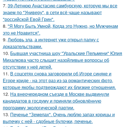
7.
39-Летнюю Анастасию самбурскую, которую мы все
знаем по "Универу", в сети всё чаще называют
"российской Евой Грин".
8.
"Я Могу Быть Умной, Когда это Нужно, но Мужчинам
это не Нравится".
9.
Любовь зла, а интернет уже открыл папку с
доказательствами.
10.
Бывшая участница шоу "Уральские Пельмени" Юлия
Михалкова часто слышит назойливые вопросы об
отсутствии у неё детей.
11.
В соцсетях снова заговорили об Игоре синяке и
Егоре криде - на этот раз из-за романтических фото,
которые якобы подтверждают их близкие отношения.
12.
На внеочередном съезде в Москве выдвинули
кандидатов в госдуму и приняли обновлённую
программу экологической партии.
13.
Печенье "Земелах". Очень люблю запах корицы и
выпечку с ней - сдобные булочки, печенье.