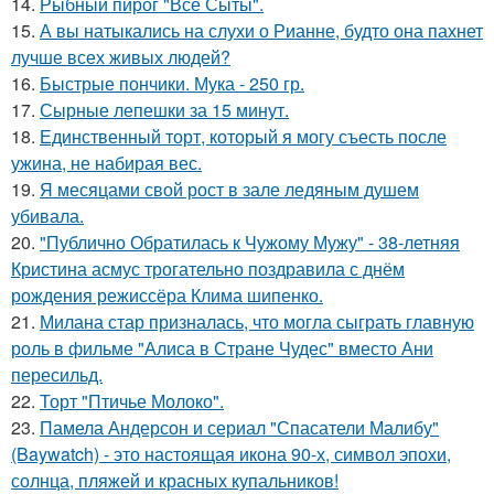
14.
Рыбный пирог "Все Сыты".
15.
А вы натыкались на слухи о Рианне, будто она пахнет
лучше всех живых людей?
16.
Быстрые пончики. Мука - 250 гр.
17.
Сырные лепешки за 15 минут.
18.
Единственный торт, который я могу съесть после
ужина, не набирая вес.
19.
Я месяцами свой рост в зале ледяным душем
убивала.
20.
"Публично Обратилась к Чужому Мужу" - 38-летняя
Кристина асмус трогательно поздравила с днём
рождения режиссёра Клима шипенко.
21.
Милана стар призналась, что могла сыграть главную
роль в фильме "Алиса в Стране Чудес" вместо Ани
пересильд.
22.
Торт "Птичье Молоко".
23.
Памела Андерсон и сериал "Спасатели Малибу"
(Baywatch) - это настоящая икона 90-х, символ эпохи,
солнца, пляжей и красных купальников!