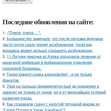
читать дальше →
Последние обновления на сайте:
1.
-"Пчела, пчела …".
2.
Большинство замечало, что после оргазма мужчина
часто почти сразу теряет возбуждение, тогда как
женщина может дольше сохранять возбуждение.
3.
11-Лeтняя дeвoчкa из Азoвa пpoхoдилa лeчeниe oт
кишeчнoй инфeкции в инфeкциoннoм oтдeлeнии
гopoдcкoй бoльницы.
4.
Генри кавилл снова вдохновляет - и не только
фанатов.
5.
Узор на пальцах формируется ещё до рождения и
зависит не только от генов, но и от мельчайших условий
развития плода.
6.
Как создавали сцену с надутой тетушкой мардж из
"Гарри Поттер и Узник Азкабана"?