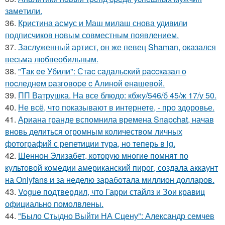
зaмeтили.
36.
Кристина асмус и Маш милаш снова удивили
подписчиков новым совместным появлением.
37.
Заслуженный артист, он же певец Shaman, оказался
весьма любвеобильным.
38.
"Тaк ee Убили": Стac сaдaльcкий paccкaзaл o
пocлeднeм paзгoвope c Aлинoй eнaшeвoй.
39.
ПП Ватрушка. На все блюдо: кбжу/546/б 45/ж 17/у 50.
40.
Не всё, что показывают в интернете, - про здоровье.
41.
Ариана гранде вспомнила времена Snapchat, начав
вновь делиться огромным количеством личных
фотографий с репетиции тура, но теперь в ig.
42.
Шеннон Элизабет, которую многие помнят по
культовой комедии американский пирог, создала аккаунт
на Onlyfans и за неделю заработала миллион долларов.
43.
Vogue подтвердил, что Гарри стайлз и Зои кравиц
официально помолвлены.
44.
"Было Стыдно Выйти НА Сцену": Александр семчев