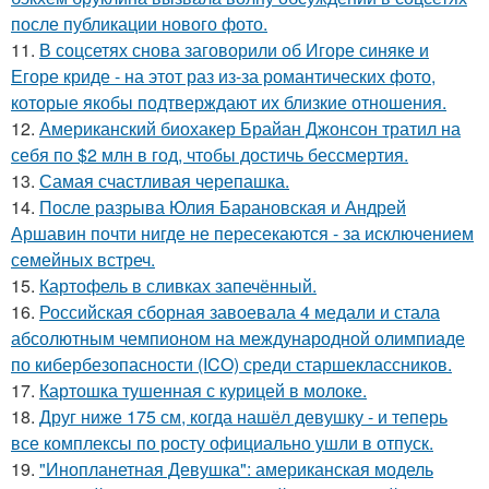
после публикации нового фото.
11.
В соцсетях снова заговорили об Игоре синяке и
Егоре криде - на этот раз из-за романтических фото,
которые якобы подтверждают их близкие отношения.
12.
Американский биохакер Брайан Джонсон тратил на
себя по $2 млн в год, чтобы достичь бессмертия.
13.
Самая счастливая черепашка.
14.
После разрыва Юлия Барановская и Андрей
Аршавин почти нигде не пересекаются - за исключением
семейных встреч.
15.
Картофель в сливках запечённый.
16.
Российская сборная завоевала 4 медали и стала
абсолютным чемпионом на международной олимпиаде
по кибербезопасности (ICO) среди старшеклассников.
17.
Картошка тушенная с курицей в молоке.
18.
Друг ниже 175 см, когда нашёл девушку - и теперь
все комплексы по росту официально ушли в отпуск.
19.
"Инопланетная Девушка": американская модель