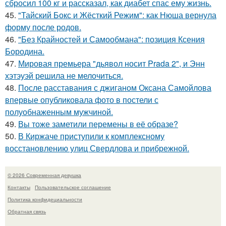
сбросил 100 кг и рассказал, как диабет спас ему жизнь.
45.
"Тайский Бокс и Жёсткий Режим": как Нюша вернула
форму после родов.
46.
"Без Крайностей и Самообмана": позиция Ксения
Бородина.
47.
Мировая премьера "дьявол носит Prada 2", и Энн
хэтэуэй решила не мелочиться.
48.
После расставания с джиганом Оксана Самойлова
впервые опубликовала фото в постели с
полуобнаженным мужчиной.
49.
Вы тоже заметили перемены в её образе?
50.
В Киржаче приступили к комплексному
восстановлению улиц Свердлова и прибрежной.
© 2026 Современная девушка
Контакты
Пользовательское соглашение
Политика конфидециальности
Обратная связь