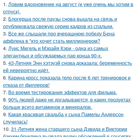
1.
Ловим вдохновение на август (и уже очень мы хотим в
отпуск).
2.
Блогерша после паузы снова вышла на связь и
опубликовала свежую серию кадров из спальни.
3.
Все же слышали про вчерашнюю победу Бена
аффлека в "кто хочет стать миллионером?
4.
Луис Мигель и Мэрайя Кэри - одна из самых
элегантных и обсуждаемых пар конца 90-х.
5.
43-Летняя Энн хэтэуэй снова доказала: беременность
ей невероятно идёт.
6.
Карина кросс показала тело после 6 лет тренировок и
отказа от филлеров!
7.
Во время тестирования эффектов для фильма.
8.
90% людей даже не догадываются, в каких продуктах
больше всего витаминов и минералов.
9.
Какая красивая свадьба у сына Памелы Андерсон
случилась!
10.
31-Летняя жена старшего сына Дэвида и Виктории
бэкхем бруклина вызвала волну обсуждений в соцсетях