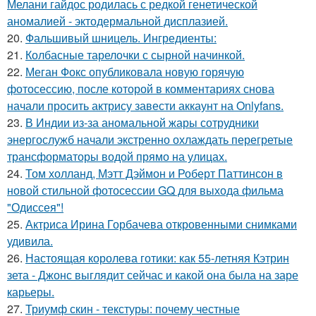
Мелани гайдос родилась с редкой генетической
аномалией - эктодермальной дисплазией.
20.
Фальшивый шницель. Ингредиенты:
21.
Колбасные тарелочки с сырной начинкой.
22.
Меган Фокс опубликовала новую горячую
фотосессию, после которой в комментариях снова
начали просить актрису завести аккаунт на Onlyfans.
23.
В Индии из-за аномальной жары сотрудники
энергослужб начали экстренно охлаждать перегретые
трансформаторы водой прямо на улицах.
24.
Том холланд, Мэтт Дэймон и Роберт Паттинсон в
новой стильной фотосессии GQ для выхода фильма
"Одиссея"!
25.
Актриса Ирина Горбачева откровенными снимками
удивила.
26.
Настоящая королева готики: как 55-летняя Кэтрин
зета - Джонс выглядит сейчас и какой она была на заре
карьеры.
27.
Триумф скин - текстуры: почему честные