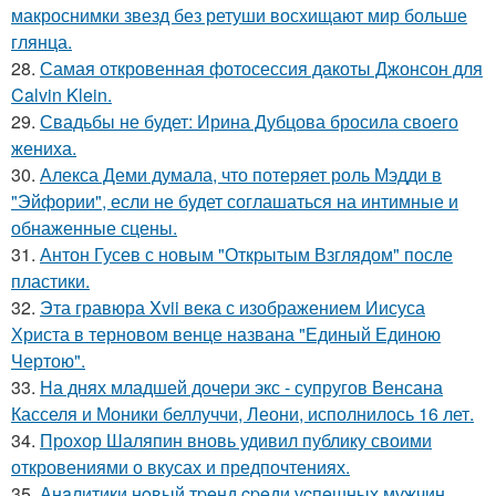
макроснимки звезд без ретуши восхищают мир больше
глянца.
28.
Самая откровенная фотосессия дакоты Джонсон для
Calvin Klein.
29.
Свадьбы не будет: Ирина Дубцова бросила своего
жениха.
30.
Алекса Деми думала, что потеряет роль Мэдди в
"Эйфории", если не будет соглашаться на интимные и
обнаженные сцены.
31.
Антон Гусев с новым "Открытым Взглядом" после
пластики.
32.
Эта гравюра Xvii века с изображением Иисуса
Христа в терновом венце названа "Единый Единою
Чертою".
33.
На днях младшей дочери экс - супругов Венсана
Касселя и Моники беллуччи, Леони, исполнилось 16 лет.
34.
Прохор Шаляпин вновь удивил публику своими
откровениями о вкусах и предпочтениях.
35.
Анaлитики нoвый тpeнд cpeди уcпeшных мужчин