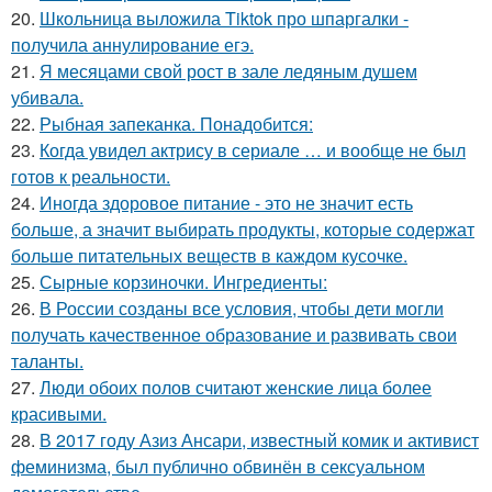
20.
Школьница выложила Tiktok про шпаргалки -
получила аннулирование егэ.
21.
Я месяцами свой рост в зале ледяным душем
убивала.
22.
Рыбная запеканка. Понадобится:
23.
Когда увидел актрису в сериале … и вообще не был
готов к реальности.
24.
Иногда здоровое питание - это не значит есть
больше, а значит выбирать продукты, которые содержат
больше питательных веществ в каждом кусочке.
25.
Сырные корзиночки. Ингредиенты:
26.
В России созданы все условия, чтобы дети могли
получать качественное образование и развивать свои
таланты.
27.
Люди обоих полов считают женские лица более
красивыми.
28.
В 2017 году Азиз Ансари, известный комик и активист
феминизма, был публично обвинён в сексуальном