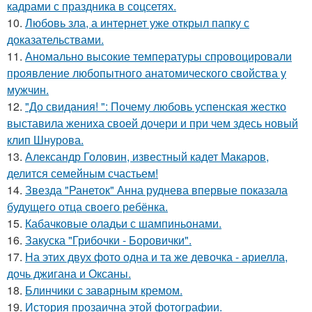
кадрами с праздника в соцсетях.
10.
Любовь зла, а интернет уже открыл папку с
доказательствами.
11.
Аномально высокие температуры спровоцировали
проявление любопытного анатомического свойства у
мужчин.
12.
"До свидания! ": Почему любовь успенская жестко
выставила жениха своей дочери и при чем здесь новый
клип Шнурова.
13.
Александр Головин, известный кадет Макаров,
делится семейным счастьем!
14.
Звезда "Ранеток" Анна руднева впервые показала
будущего отца своего ребёнка.
15.
Кабачковые оладьи с шампиньонами.
16.
Закуска "Грибочки - Боровички".
17.
На этих двух фото одна и та же девочка - ариелла,
дочь джигана и Оксаны.
18.
Блинчики с заварным кремом.
19.
История прозаична этой фотографии.