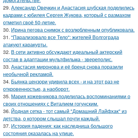
домогательстве.
29.
Александр Овечкин и Анастасия шубская поделились
кадрами с юбилея Сергея Жукова, который с размахом
отметил своё 50-летие.
30.
Ирина пегова снимок с возлюбленным опубликовала.
31.
"Пapализовало все Тело": жителей Волгограда
атакуют каракурты.
32.
В сети активно обсуждают идеальный актерский
состав в адаптации мультфильма - звереполис.
33.
Анастасия миронова и её бренд снова поразили
необычной рекламой.
34.
Бьянка цензори удивила всех - и на этот раз не
откровенностью, а наоборот.
35.
Мария кожевникова поделилась воспоминаниями о
своих отношениях с Виталием гогунским.
36.
Йодная сетка - тот самый "Домашний Лайфхак" из
детства, о котором слышал почти каждый.
37.
История падения: как наследница большого
состояния оказалась на улице.