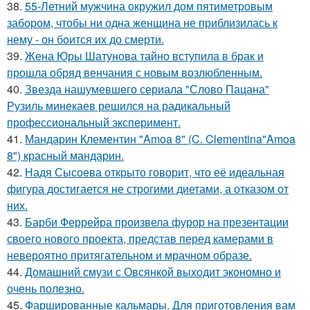
38.
55-Летний мужчина окружил дом пятиметровым
забором, чтобы ни одна женщина не приблизилась к
нему - он боится их до смерти.
39.
Жена Юры Шатунова тайно вступила в брак и
прошла обряд венчания с новым возлюбленным.
40.
Звезда нашумевшего сериала "Слово Пацана"
Рузиль минекаев решился на радикальный
профессиональный эксперимент.
41.
Мандарин Клементин "Amoa 8" (C. Clementina"Amoa
8") красный мандарин.
42.
Надя Сысоева открыто говорит, что её идеальная
фигура достигается не строгими диетами, а отказом от
них.
43.
Барби Феррейра произвела фурор на презентации
своего нового проекта, представ перед камерами в
невероятно притягательном и мрачном образе.
44.
Домашний смузи с Овсянкой выходит экономно и
очень полезно.
45.
Фаршированные кальмары. Для приготовления вам