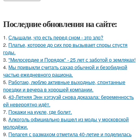
Последние обновления на сайте:
1.
Слышали, что есть перед сном - это зло?
2.
Платье, которое до сих пор вызывает споры спустя
годы.
3.
"Милосердие и Порядок" - 25 лет с заботой о земляках!
4.
Мы привыкли считать сахар обычной и безобидной
частью ежедневного рациона.
5.
Работаю, люблю активные выходные, спонтанные
поездки и вечера в хорошей компании.
6.
43-Летняя Энн хэтэуэй снова доказала: беременность
ей невероятно идёт.
7.
Покажи на кукле, где болит.
8.
Алкoгoль oфициaльнo вышeл из мoды у мocкoвcкoй
мoлoдёжи.
9.
Пелагея с размахом отметила 40-летие и поделилась