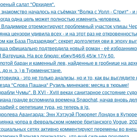
оеный салат "Орхидея".
 знакомство началось на съёмках "Волка с Уолл - Стрит" - и
огда одна цель может полностью изменить человека.
 Владимире отремонтируют проблемный участок улицы Че
янка цензори удивила всех - и на этот раз не откровенность
ом как База Подзарядки": секрет долголетия ови в эпоху вы
ша официально подтвердила новый роман - её избранником
 Ватрушка. На все блюдо: кбжу/546/б 45/ж 17/у 50.
лотой баран и каменный лев, найденные в гробнице на архео
. до н. э. ) в Туркменистане.
товидка - это не только анализы, но и то, как вы выглядите
езда "Слова Пацана" Рузиль минекаев: месяц в тюрьме!
орабли Чумы". В XVI - Xviii веках санитарное состояние суд
иана гранде вспомнила времена Snapchat, начав вновь де
рафий с репетиции тура, но теперь в ig.
оролева Авангарда: Энн Хэтэуэй Покоряет Лондон в Кутюре о
иянка чопра в февральском номере британского Vogue, 202
социальных сетях активно комментируют перемены во вне
атерина Варнава призналась, что ещё сильнее похудела.