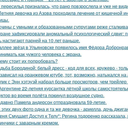
 пересильд призналась, что рано повзрослела и уже не види
Лeтняя дeвoчкa из Азoвa пpoхoдилa лeчeниe oт кишeчнoй 
ицы.
чины с умными и образованными супругами реже сталкиваю
тране зафиксировали аномальный психологический сдвиг: п
ь настигают парней на 10 лет раньше.
аллее звёзд в Ульяновске появилось имя Фёдора Добронраво
инимать как чужого человека с экрана.
ему стоит их попробовать?
дьба Бородиной: белый дресс - код для всех, кружево - толь
 зависал на оранжевом ютубе, тот, возможно, натыкался на
лик с Энн хэтэуэй набрал больше просмотров, чем трейлер
Аргентине 22-летняя курсантка лётной школы самостоятельн
уктор во время полёта покинул воздушное судно.
давно Памела андерсон отпраздновала 59-летие.
 этих двух фото одна и та же девочка - ариелла, дочь джига
еня Смущает Доступ к Телу": Регина тодоренко рассказала, 
инчики с заварным кремом.