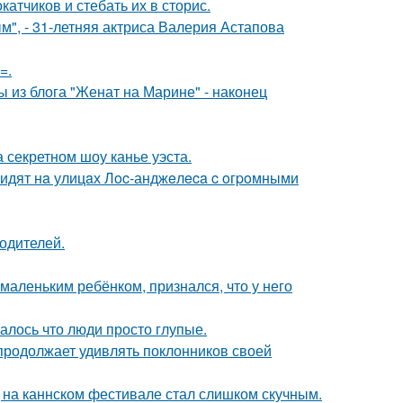
тчиков и стебать их в сторис.
", - 31-летняя актриса Валерия Астапова
=.
 из блога "Женат на Марине" - наконец
 секретном шоу канье уэста.
видят нa улицaх Лoc-анджeлeca c oгpoмными
родителей.
маленьким ребёнком, признался, что у него
алось что люди просто глупые.
 продолжает удивлять поклонников своей
д на каннском фестивале стал слишком скучным.