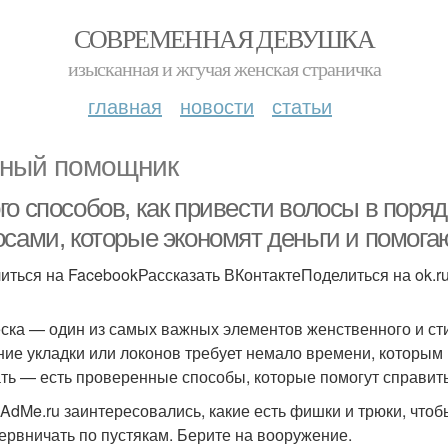
СОВРЕМЕННАЯ ДЕВУШКА
изысканная и жгучая женская страничка
главная
новости
статьи
ный помощник
о способов, как привести волосы в порядо
осами, которые экономят деньги и помога
иться на FacebookРассказать ВКонтактеПоделиться на ok.r
ска — один из самых важных элементов женственного и стил
ние укладки или локонов требует немало времени, которым 
ть — есть проверенные способы, которые помогут справитьс
AdMe.ru заинтересовались, какие есть фишки и трюки, что
нервничать по пустякам. Берите на вооружение.