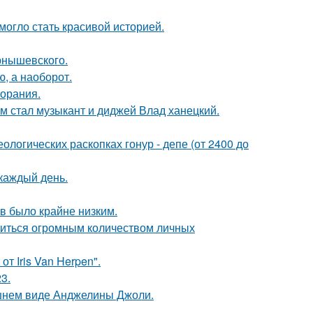
 могло стать красивой историей.
рнышевского.
ю, а наоборот.
горания.
 стал музыкант и диджей Влад ханецкий.
логических раскопках гонур - депе (от 2400 до
 каждый день.
ов было крайне низким.
литься огромным количеством личных
т Iris Van Herpen".
3.
шнем виде Анджелины Джоли.