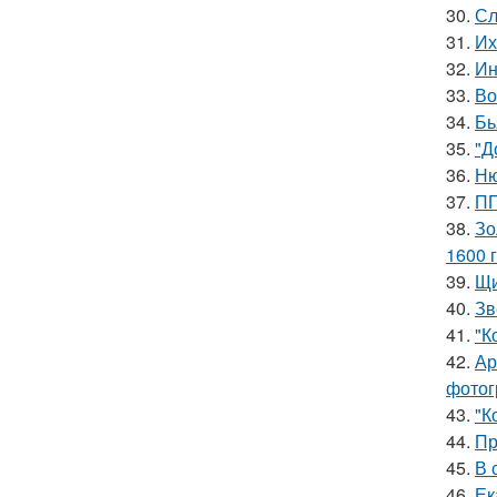
30.
Сл
31.
Их
32.
Ин
33.
Во
34.
Бь
35.
"Д
36.
Ню
37.
ПП
38.
Зо
1600 г
39.
Щи
40.
Зв
41.
"К
42.
Ар
фотог
43.
"К
44.
Пр
45.
В 
46.
Ек