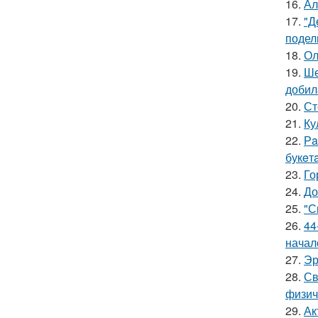
16.
Ал
17.
"Д
подел
18.
Ол
19.
Ше
добил
20.
Ст
21.
Ку
22.
Рa
букeт
23.
Го
24.
До
25.
"С
26.
44
начал
27.
Эр
28.
Св
физич
29.
Ак