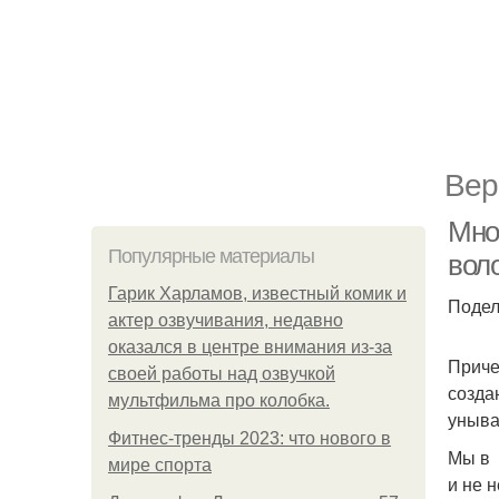
Вер
Мног
Популярные материалы
вол
Гарик Харламов, известный комик и
Подел
актер озвучивания, недавно
оказался в центре внимания из-за
Приче
своей работы над озвучкой
созда
мультфильма про колобка.
уныва
Фитнес-тренды 2023: что нового в
Мы в 
мире спорта
и не 