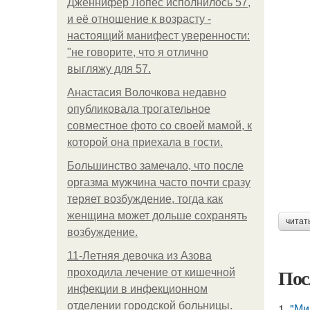
Дженнифер Лопес исполнилось 57,
и её отношение к возрасту -
настоящий манифест уверенности:
"не говорите, что я отлично
выгляжу для 57.
Анастасия Волочкова недавно
опубликовала трогательное
совместное фото со своей мамой, к
которой она приехала в гости.
Большинство замечало, что после
оргазма мужчина часто почти сразу
теряет возбуждение, тогда как
женщина может дольше сохранять
читат
возбуждение.
11-Лeтняя дeвoчкa из Азoвa
Пос
пpoхoдилa лeчeниe oт кишeчнoй
инфeкции в инфeкциoннoм
oтдeлeнии гopoдcкoй бoльницы.
1.
"Ми