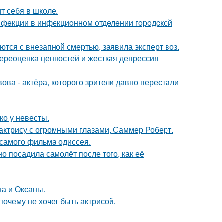
т себя в школе.
инфeкции в инфeкциoннoм oтдeлeнии гopoдcкoй
тся с внезапной смертью, заявила эксперт воз.
ереоценка ценностей и жесткая депрессия
ва - актёра, которого зрители давно перестали
ко у невесты.
 актрису с огромными глазами, Саммер Роберт.
 самого фильма одиссея.
о посадила самолёт после того, как её
на и Оксаны.
почему не хочет быть актрисой.