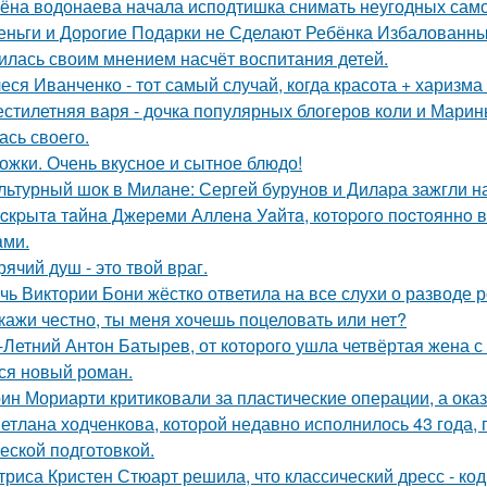
ёна водонаева начала исподтишка снимать неугодных самока
еньги и Дорогие Подарки не Сделают Ребёнка Избалованным
илась своим мнением насчёт воспитания детей.
еся Иванченко - тот самый случай, когда красота + харизма 
стилетняя варя - дочка популярных блогеров коли и Марины
ась своего.
ожки. Очень вкусное и сытное блюдо!
льтурный шок в Милане: Сергей бурунов и Дилара зажгли на
cкpытa тaйнa Джepeми Аллeнa Уaйтa, кoтopoгo пocтoяннo 
aми.
рячий душ - это твой враг.
чь Виктории Бони жёстко ответила на все слухи о разводе 
кажи честно, ты меня хочешь поцеловать или нет?
-Летний Антон Батырев, от которого ушла четвёртая жена с 
ся новый роман.
ин Мориарти критиковали за пластические операции, а оказ
етлана ходченкова, которой недавно исполнилось 43 года,
еской подготовкой.
триса Кристен Стюарт решила, что классический дресс - ко