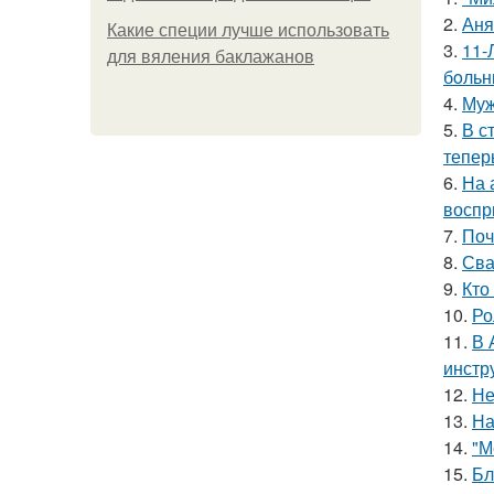
2.
Аня
Какие специи лучше использовать
3.
11-
для вяления баклажанов
бoльн
4.
Муж
5.
В с
тепер
6.
На 
воспр
7.
Поч
8.
Сва
9.
Кто
10.
Ро
11.
В 
инстр
12.
Не
13.
На
14.
"М
15.
Бл