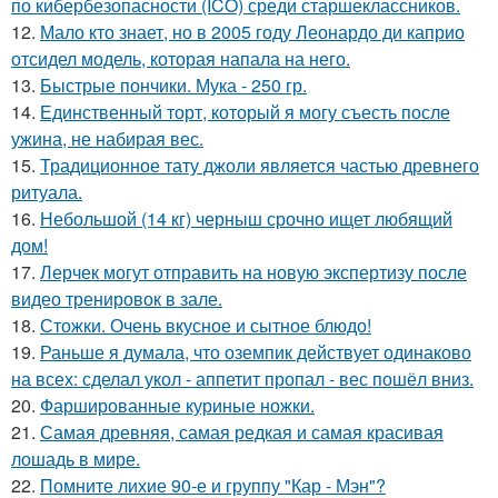
по кибербезопасности (ICO) среди старшеклассников.
12.
Мало кто знает, но в 2005 году Леонардо ди каприо
отсидел модель, которая напала на него.
13.
Быстрые пончики. Мука - 250 гр.
14.
Единственный торт, который я могу съесть после
ужина, не набирая вес.
15.
Традиционное тату джоли является частью древнего
ритуала.
16.
Небольшой (14 кг) черныш срочно ищет любящий
дом!
17.
Лерчек могут отправить на новую экспертизу после
видео тренировок в зале.
18.
Стожки. Очень вкусное и сытное блюдо!
19.
Раньше я думала, что оземпик действует одинаково
на всех: сделал укол - аппетит пропал - вес пошёл вниз.
20.
Фаршированные куриные ножки.
21.
Самая древняя, самая редкая и самая красивая
лошадь в мире.
22.
Помните лихие 90-е и группу "Кар - Мэн"?