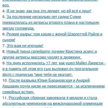
воз.
4.
Я не знаю, как она это делает, но ей всё к лицу!
5.
За последние несколько лет сидни Суини
превратилась из актрисы второго плана в настоящую
звезду голливуда.
6.
Редкие кадры: том харди с женой Шарлоттой Райли и
сыном!
7.
Это вам не игрушки!
8.
Новый тренд селебрити: почему Кристина асмус и
другие актрисы массово уходят в диджеинг.
9.
На днях исполнилось 17 лет, как ушел Майкл Джексон -
и в память об этом его сын выложил оч трогательное
фото с подписью "мне тебя не хватает.
10.
После разрыва Юлия Барановская и Андрей
Аршавин почти нигде не пересекаются - за исключением
семейных встреч.
11.
Российская сборная завоевала 4 медали и стала
абсолютным чемпионом на международной олимпиаде