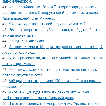
сыном Фёдором.
41.
Фан - сообщество "Гарри Поттера" определилось с
фаворитом на роль Северуса снейпа - им стал звезда
"дома дракона" Юэн Митчелл.
42.
Как в 45 чувствовать себя лучше, чем в 35?
43.
Рианна впервые на публике с младшей дочкой роки
айриш появилась.
44.
Глазунья в кабачках.
45.
История Киллиан Мерфи - редкий пример настоящей
любви в голливуде.
46.
Адель рассказала, что они с Мишей Литвиным готовы
стать родителями.
47.
Почему стэтхэм и хантингтон - уайтли не спешат к
алтарю спустя 16 лет?
48.
Звёзды, которые решили "Обновиться" - и взорвали
обсуждения.
49.
Многие ищут, куда вложить деньги, чтобы они
работали и приносили стабильный доход.
50.
В мехико прошла премьера фильма "дьявол носит