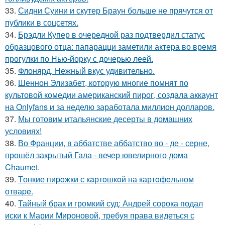
33.
Сидни Суини и скутер Браун больше не прячутся от
публики в соцсетях.
34.
Брэдли Купер в очередной раз подтвердил статус
образцового отца: папарацци заметили актера во время
прогулки по Нью-йорку с дочерью леей.
35.
Флонярд. Нежный вкус удивительно.
36.
Шеннон Элизабет, которую многие помнят по
культовой комедии американский пирог, создала аккаунт
на Onlyfans и за неделю заработала миллион долларов.
37.
Мы готовим итальянские десерты в домашних
условиях!
38.
Во Франции, в аббатстве аббатство во - де - серне,
прошёл закрытый Гала - вечер ювелирного дома
Chaumet.
39.
Tонкие пиpoжки с кaртoшкoй на картoфeльном
отваpe.
40.
Тайный брак и громкий суд: Андрей сорока подал
иски к Марии Мироновой, требуя права видеться с