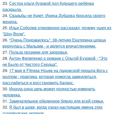
23.
Сестра ольги бузовой пол будущего ребёнка
раскрыла.
24.
Свадьбы не будет: Ирина Дубцова бросила своего
жениха.
25.
Илья Соболев откровенно рассказал, почему ушел из
"Шоу Воли".
26.
"Очень Понравилось": 38-летняя Екатерина шпица
вернулась с Мальдив - и делится впечатлениями.
27.
Польза гвоздики для здоровья.
28.
Антон Филипенко о романе с Ольгой Бузовой - "Это
не Было от Чистого Сердца".
29.
17 мая в Fitness House на ладожской прошла йога с
роллом - практика, которая помогла замедлиться,
расслабиться и восстановить баланс.
30.
Иногда одна цель может полностью изменить
человека.
31.
Замечательное обеденное блюдо для всей семьи.
32.
Я был в шоке, когда узнал настоящие имена этих
голливудских актеров.