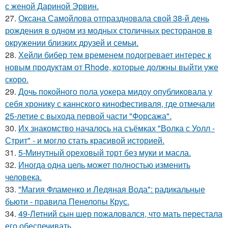
с женой Дариной Эрвин.
27.
Оксана Самойлова отпраздновала свой 38-й день
рождения в одном из модных столичных ресторанов в
окружении близких друзей и семьи.
28.
Хейли бибер тем временем подогревает интерес к
новым продуктам от Rhode, которые должны выйти уже
скоро.
29.
Дочь покойного пола уокера мидоу опубликовала у
себя хронику с каннского кинофестиваля, где отмечали
25-летие с выхода первой части "Форсажа".
30.
Их знакомство началось на съёмках "Волка с Уолл -
Стрит" - и могло стать красивой историей.
31.
5-Минутный ореховый торт без муки и масла.
32.
Иногда одна цель может полностью изменить
человека.
33.
"Магия Фламенко и Ледяная Вода": радикальные
бьюти - правила Пенелопы Крус.
34.
49-Летний сын шер пожаловался, что мать перестала
его обеспечивать.