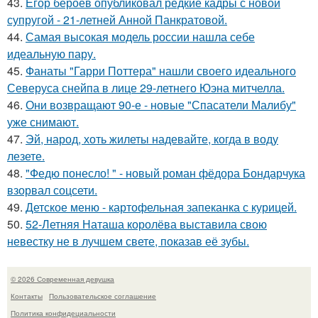
43.
Егор бероев опубликовал редкие кадры с новой
супругой - 21-летней Анной Панкратовой.
44.
Самая высокая модель россии нашла себе
идеальную пару.
45.
Фанаты "Гарри Поттера" нашли своего идеального
Северуса снейпа в лице 29-летнего Юэна митчелла.
46.
Они возвращают 90-е - новые "Спасатели Малибу"
уже снимают.
47.
Эй, народ, хоть жилеты надевайте, когда в воду
лезете.
48.
"Федю понесло! " - новый роман фёдора Бондарчука
взорвал соцсети.
49.
Детское меню - картофельная запеканка с курицей.
50.
52-Летняя Наташа королёва выставила свою
невестку не в лучшем свете, показав её зубы.
© 2026 Современная девушка
Контакты
Пользовательское соглашение
Политика конфидециальности