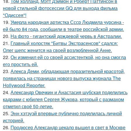
18.
Том холланд, Мэтт Дэймон и Роберт Паттинсон в
новой стильной фотосессии GQ для выхода фильма
"Одиссея"!
19.
Умерла народная артистка Ссср Людмила чурсина -
ей было 84 года, сообщили в театре российской армии.
20.
На фото - гигантский дождевой червь в Австралии.
21.
Главный холостяк "Битвы Экстрасенсов" сдался:
Олег шепс женится на своей возлюбленной Анне.
22.
Он изменил ей со своей ассистенткой, но она смогла
его простить ей.
23.
Алекса Деми, обладающая поразительной красотой,
появилась на страницах нового выпуска журнала The
Hollywood Reporter.
24.
Александр Овечкин и Анастасия шубская поделились
кадрами с юбилея Сергея Жукова, который с размахом
отметил своё 50-летие.
25.
Энн хэтэуэй впервые публично поделилась личной
историей.
26.
Продюсер Александр цекало вышел в свет в Москве