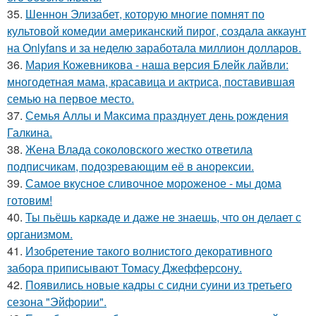
35.
Шеннон Элизабет, которую многие помнят по
культовой комедии американский пирог, создала аккаунт
на Onlyfans и за неделю заработала миллион долларов.
36.
Мария Кожевникова - наша версия Блейк лайвли:
многодетная мама, красавица и актриса, поставившая
семью на первое место.
37.
Семья Аллы и Максима празднует день рождения
Галкина.
38.
Жена Влада соколовского жестко ответила
подписчикам, подозревающим её в анорексии.
39.
Самое вкусное сливочное мороженое - мы дома
готовим!
40.
Ты пьёшь каркаде и даже не знаешь, что он делает с
организмом.
41.
Изобретение такого волнистого декоративного
забора приписывают Томасу Джефферсону.
42.
Появились новые кадры с сидни суини из третьего
сезона "Эйфории".