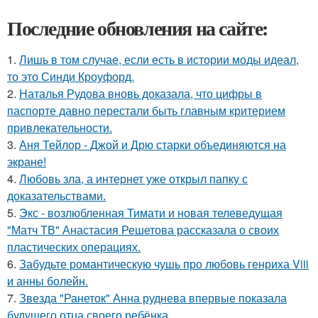
Последние обновления на сайте:
1.
Лишь в том случае, если есть в истории моды идеал,
то это Синди Кроуфорд.
2.
Наталья Рудова вновь доказала, что цифры в
паспорте давно перестали быть главным критерием
привлекательности.
3.
Аня Тейлор - Джой и Дрю старки объединяются на
экране!
4.
Любовь зла, а интернет уже открыл папку с
доказательствами.
5.
Экс - возлюбленная Тимати и новая телеведущая
"Матч ТВ" Анастасия Решетова рассказала о своих
пластических операциях.
6.
Забудьте романтическую чушь про любовь генриха Viii
и анны болейн.
7.
Звезда "Ранеток" Анна руднева впервые показала
будущего отца своего ребёнка.