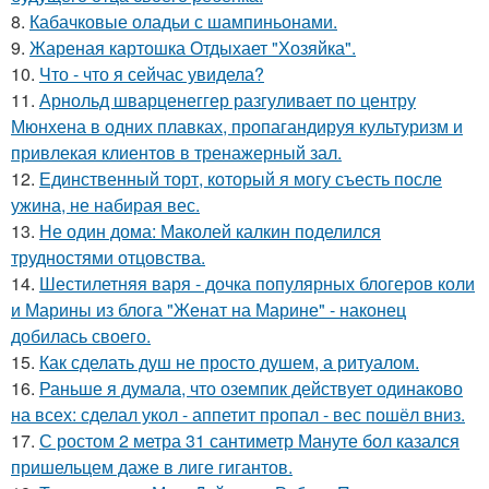
8.
Кабачковые оладьи с шампиньонами.
9.
Жареная картошка Отдыхает "Хозяйка".
10.
Что - что я сейчас увидела?
11.
Арнольд шварценеггер разгуливает по центру
Мюнхена в одних плавках, пропагандируя культуризм и
привлекая клиентов в тренажерный зал.
12.
Единственный торт, который я могу съесть после
ужина, не набирая вес.
13.
Не один дома: Маколей калкин поделился
трудностями отцовства.
14.
Шестилетняя варя - дочка популярных блогеров коли
и Марины из блога "Женат на Марине" - наконец
добилась своего.
15.
Как сделать душ не просто душем, а ритуалом.
16.
Раньше я думала, что оземпик действует одинаково
на всех: сделал укол - аппетит пропал - вес пошёл вниз.
17.
С ростом 2 метра 31 сантиметр Мануте бол казался
пришельцем даже в лиге гигантов.