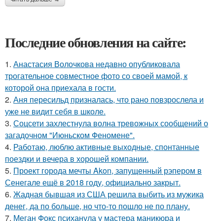
Последние обновления на сайте:
1.
Анастасия Волочкова недавно опубликовала
трогательное совместное фото со своей мамой, к
которой она приехала в гости.
2.
Аня пересильд призналась, что рано повзрослела и
уже не видит себя в школе.
3.
Соцсети захлестнула волна тревожных сообщений о
загадочном "Июньском Феномене".
4.
Работаю, люблю активные выходные, спонтанные
поездки и вечера в хорошей компании.
5.
Проект города мечты Akon, запущенный рэпером в
Сенегале ещё в 2018 году, официально закрыт.
6.
Жадная бывшая из США решила выбить из мужика
денег, да по больше, но что-то пошло не по плану.
7.
Меган Фокс психанула у мастера маникюра и