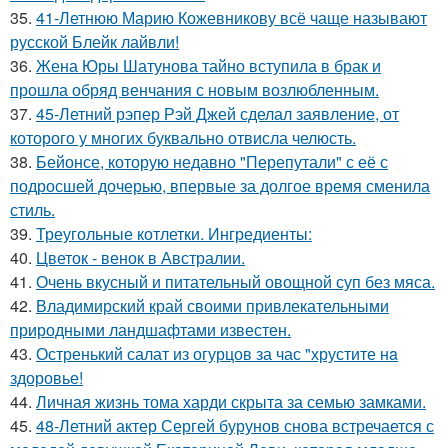
35.
41-Летнюю Марию Кожевникову всё чаще называют
русской Блейк лайвли!
36.
Жена Юры Шатунова тайно вступила в брак и
прошла обряд венчания с новым возлюбленным.
37.
45-Летний рэпер Рэй Джей сделал заявление, от
которого у многих буквально отвисла челюсть.
38.
Бейонсе, которую недавно "Перепутали" с её с
подросшей дочерью, впервые за долгое время сменила
стиль.
39.
Треугольные котлетки. Ингредиенты:
40.
Цветок - венок в Австралии.
41.
Очень вкусный и питательный овощной суп без мяса.
42.
Владимирский край своими привлекательными
природными ландшафтами известен.
43.
Остренький салат из огурцов за час "хрустите нa
здоровье!
44.
Личная жизнь тома харди скрыта за семью замками.
45.
48-Летний актер Сергей бурунов снова встречается с