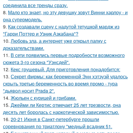
соединила все тренды сразу.
8.
Мало кто знает, но эту девушку зовут Винни харлоу - и
она супермодель.
9.
Как создавали сцену с надутой тетушкой мардж из
"Гарри Поттер и Узник Азкабана"?
10.
Любовь зла, а интернет уже открыл папку с
доказательствами.
11.
В сети появились первые подробности возможного
сюжета 3-го сезона "Уэнсдей".
12.
Кекс грушевый. Для приготовления понадобится:
13.
Секрет фирмы: как беременной Энн хэтэуэй удалось
скрыть третью беременность во время промо - тура
"дьявол носит Prada 2".
14.
Жюльен с курицей и грибами.
15.
Джейми ли Кертис отмечает 25 лет трезвости, она
десять лет боролась с наркотической зависимостью.
16.
20-21 Июня в Санкт-петербурге прошли
соревнования по триатлону "медный всадник 51.