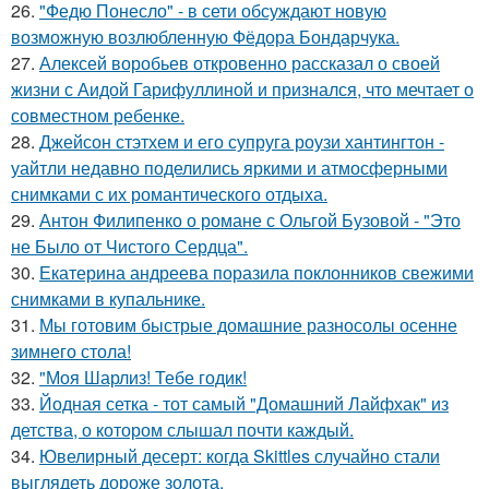
26.
"Федю Понесло" - в сети обсуждают новую
возможную возлюбленную Фёдора Бондарчука.
27.
Алексей воробьев откровенно рассказал о своей
жизни с Аидой Гарифуллиной и признался, что мечтает о
совместном ребенке.
28.
Джейсон стэтхем и его супруга роузи хантингтон -
уайтли недавно поделились яркими и атмосферными
снимками с их романтического отдыха.
29.
Антон Филипенко о романе с Ольгой Бузовой - "Это
не Было от Чистого Сердца".
30.
Екатерина андреева поразила поклонников свежими
снимками в купальнике.
31.
Мы готовим быстрые домашние разносолы осенне
зимнего стола!
32.
"Моя Шарлиз! Тебе годик!
33.
Йодная сетка - тот самый "Домашний Лайфхак" из
детства, о котором слышал почти каждый.
34.
Ювелирный десерт: когда Skittles случайно стали
выглядеть дороже золота.