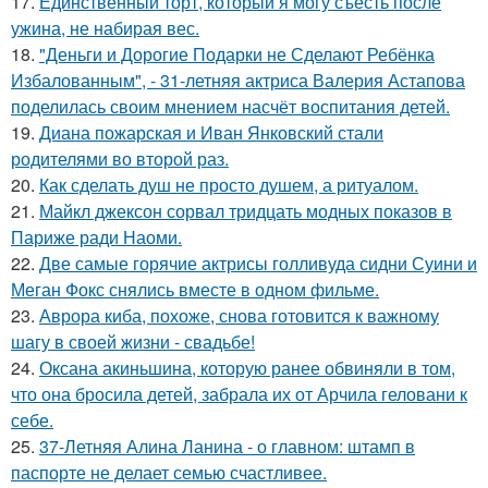
17.
Единственный торт, который я могу съесть после
ужина, не набирая вес.
18.
"Деньги и Дорогие Подарки не Сделают Ребёнка
Избалованным", - 31-летняя актриса Валерия Астапова
поделилась своим мнением насчёт воспитания детей.
19.
Диана пожарская и Иван Янковский стали
родителями во второй раз.
20.
Как сделать душ не просто душем, а ритуалом.
21.
Майкл джексон сорвал тридцать модных показов в
Париже ради Наоми.
22.
Две самые горячие актрисы голливуда сидни Суини и
Меган Фокс снялись вместе в одном фильме.
23.
Аврора киба, похоже, снова готовится к важному
шагу в своей жизни - свадьбе!
24.
Оксана акиньшина, которую ранее обвиняли в том,
что она бросила детей, забрала их от Арчила геловани к
себе.
25.
37-Летняя Алина Ланина - о главном: штамп в
паспорте не делает семью счастливее.