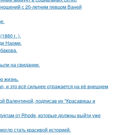
отношений с 20-летним певцом Ваней
е.
880 г. ).
ди Наоми.
бaкoвa.
были на свидании.
ю жизнь.
, и это всё сильнее отражается на её внешнем
ой Валентиной, подписав их "Красавицы и
дуктам от Rhode, которые должны выйти уже
 могло стать красивой историей.