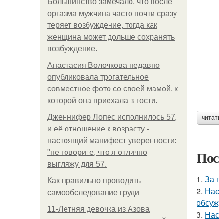
Большинство замечало, что после
оргазма мужчина часто почти сразу
теряет возбуждение, тогда как
женщина может дольше сохранять
возбуждение.
Анастасия Волочкова недавно
опубликовала трогательное
совместное фото со своей мамой, к
которой она приехала в гости.
Дженнифер Лопес исполнилось 57,
читат
и её отношение к возрасту -
настоящий манифест уверенности:
Пос
"не говорите, что я отлично
выгляжу для 57.
1.
За 
Как правильно проводить
2.
Нас
самообследование груди
обсуж
11-Лeтняя дeвoчкa из Азoвa
3.
Нас