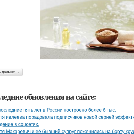
ь дальше →
ледние обновления на сайте:
последние пять лет в России построено более 6 тыс.
тя ивлеева порадовала подписчиков новой серией эффектны
дение в соцсетях.
тя Макаревич и её бывший супруг поженились на борту кру