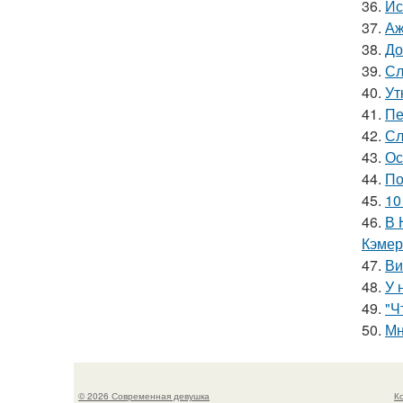
36.
Ис
37.
Аж
38.
До
39.
Сл
40.
Ут
41.
Пе
42.
Сл
43.
Ос
44.
По
45.
10
46.
В 
Кэмер
47.
Ви
48.
У 
49.
"Ч
50.
Мн
© 2026 Современная девушка
К