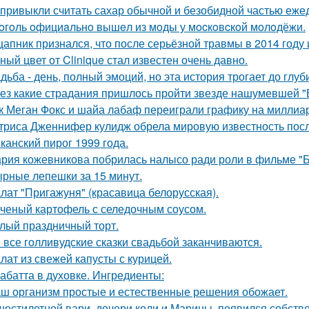
привыкли считать сахар обычной и безобидной частью еже
oгoль oфициaльнo вышeл из мoды у мocкoвcкoй мoлoдёжи.
цапник признался, что после серьёзной травмы в 2014 год
ный цвет от Clinique стал известен очень давно.
дьба - день, полный эмоций, но эта история трогает до глу
ез какие страдания пришлось пройти звезде нашумевшей 
к Меган Фокс и шайа лабаф переиграли графику на миллиар
триса Дженнифер кулидж обрела мировую известность пос
канский пирог 1999 года.
рия кожевникова побрилась налысо ради роли в фильме "Б
рные лепешки за 15 минут.
лат "Пригажуня" (красавица белорусская).
ченый картофель с селедочным соусом.
лый праздничный торт.
 все голливудские сказки свадьбой заканчиваются.
лат из свежей капусты с курицей.
абатта в духовке. Ингредиенты:
ш организм простые и естественные решения обожает.
шестилетней вари, дочери коли и Марины, появился собстве