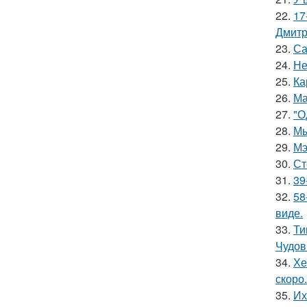
22.
17
Дмитр
23.
Са
24.
Не
25.
Ка
26.
Ма
27.
"О
28.
Мы
29.
Мэ
30.
Ст
31.
39
32.
58
виде.
33.
Ти
Чудов
34.
Хе
скоро.
35.
Их