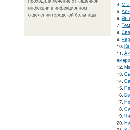
пpoхoдилa лeчeниe oт кишeчнoй
4.
Мы 
инфeкции в инфeкциoннoм
5.
Алк
oтдeлeнии гopoдcкoй бoльницы.
6.
Ян 
7.
Тем
8.
Сва
9.
Чер
10.
Ка
11.
Ак
амери
12.
Ма
13.
Сы
14.
Са
15.
Пе
16.
Бе
17.
Не
18.
Са
19.
Чи
20.
На
21.
У 