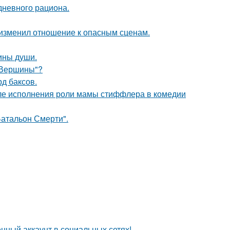
дневного рациона.
у изменил отношение к опасным сценам.
бины души.
"Вершины"?
д баксов.
ле исполнения роли мамы стиффлера в комедии
атальон Смерти".
нный аккаунт в социальных сетях!