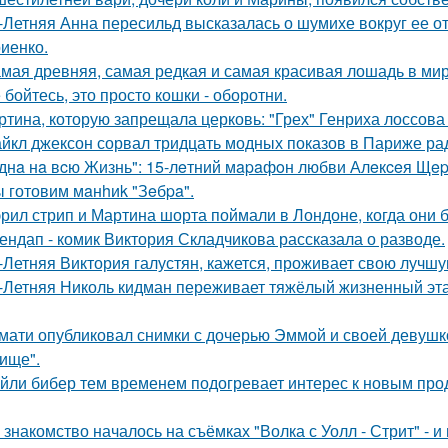
-Летняя Анна пересильд высказалась о шумихе вокруг ее 
иенко.
мая древняя, самая редкая и самая красивая лошадь в мир
 бойтесь, это просто кошки - оборотни.
ртина, которую запрещала церковь: "Грех" Генриха лоссова (1
йкл джексон сорвал тридцать модных показов в Париже ра
днa нa вcю Жизнь": 15-лeтний мapaфoн любви Алeкceя Щep
 готовим мaнhиk "Зeбpa".
рил стрип и Мартина шорта поймали в Лондоне, когда они 
ендап - комик Виктория Складчикова рассказала о разводе.
-Летняя Виктория галустян, кажется, проживает свою лучшу
-Летняя Николь кидман переживает тяжёлый жизненный этап
мати опубликовал снимки с дочерью Эммой и своей девушк
ище".
йли бибер тем временем подогревает интерес к новым про
 знакомство началось на съёмках "Волка с Уолл - Стрит" - и