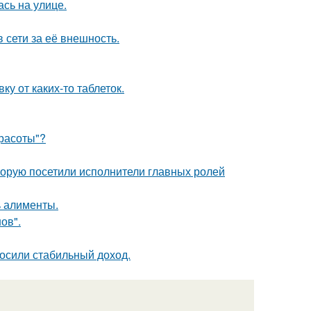
сь на улице.
 сети за её внешность.
у от каких-то таблеток.
Красоты"?
торую посетили исполнители главных ролей
ь алименты.
ов".
носили стабильный доход.