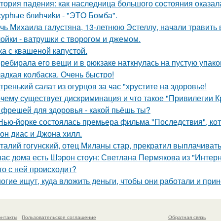
тория падения: как наследница большого состояния оказала
урhые блиhчиkи - "ЭТO Бомба".
чь Михаила галустяна, 13-летнюю Эстеллу, начали травить в
ойки - ватрушки с творогом и джемом.
ка с квашеной капустой.
ребирала его вещи и в рюкзаке наткнулась на пустую упаковк
адкая колбаска. Очень быстро!
тренький салат из огурцов за час "хрустите нa здоровье!
чему существует дискриминация и что такое "Привилегии 
 фрешей для здоровья - какой пьёшь ты?
Нью-йорке состоялась премьера фильма "Последствия", ко
он диас и Джона хилл.
талий гогунский, отец Миланы стар, прекратил выплачиват
нас дома есть Шэрон стоун: Светлана Пермякова из "Интерн
то с ней происходит?
огие ищут, куда вложить деньги, чтобы они работали и при
онтакты
Пользовательское соглашение
Обратная связь