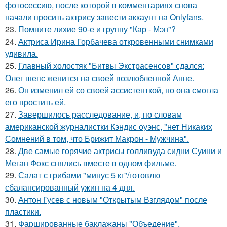
фотосессию, после которой в комментариях снова
начали просить актрису завести аккаунт на Onlyfans.
23.
Помните лихие 90-е и группу "Кар - Мэн"?
24.
Актриса Ирина Горбачева откровенными снимками
удивила.
25.
Главный холостяк "Битвы Экстрасенсов" сдался:
Олег шепс женится на своей возлюбленной Анне.
26.
Он изменил ей со своей ассистенткой, но она смогла
его простить ей.
27.
Завершилось расследование, и, по словам
американской журналистки Кэндис оуэнс, "нет Никаких
Сомнений в том, что Брижит Макрон - Мужчина".
28.
Две самые горячие актрисы голливуда сидни Суини и
Меган Фокс снялись вместе в одном фильме.
29.
Салат с грибами "минус 5 кг"/готовлю
сбалансированный ужин на 4 дня.
30.
Антон Гусев с новым "Открытым Взглядом" после
пластики.
31.
Фаршированные баклажаны "Объедение".