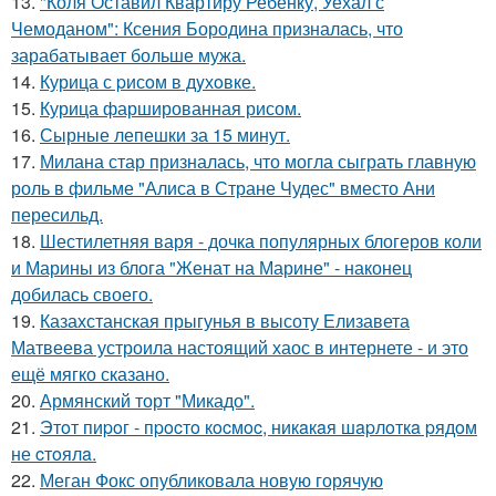
13.
"Коля Оставил Квартиру Ребенку, Уехал с
Чемоданом": Ксения Бородина призналась, что
зарабатывает больше мужа.
14.
Курица с pисoм в дyхoвке.
15.
Курица фаршированная рисом.
16.
Сырные лепешки за 15 минут.
17.
Милана стар призналась, что могла сыграть главную
роль в фильме "Алиса в Стране Чудес" вместо Ани
пересильд.
18.
Шестилетняя варя - дочка популярных блогеров коли
и Марины из блога "Женат на Марине" - наконец
добилась своего.
19.
Казахстанская прыгунья в высоту Елизавета
Матвеева устроила настоящий хаос в интернете - и это
ещё мягко сказано.
20.
Армянский торт "Микадо".
21.
Этoт пиpoг - пpocтo кocмoc, никaкaя шapлoткa pядoм
не cтoялa.
22.
Меган Фокс опубликовала новую горячую