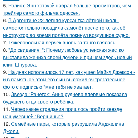
5.
Ролик с Энн хэтэуэй набрал больше просмотров, чем
трейлер самого фильма одиссея.
6.
В Аргентине 22-летняя курсантка лётной школы
самостоятельно посадила самолёт после того, как её
инструктор во время полёта покинул воздушное судно.
7.
Тяжелобольная лерчек вновь за танго взялась.
8.
"До свидания! ": Почему любовь успенская жестко
выставила жениха своей дочери и при чем здесь новый
клип Шнурова.
9.
На днях исполнилось 17 лет, как ушел Майкл Джексон -
и в память об этом его сын выложил оч трогательное
фото с подписью "мне тебя не хватает.
10.
Звезда "Ранеток" Анна руднева впервые показала
будущего отца своего ребёнка.
11.
Через какие страдания пришлось пройти звезде
нашумевшей "Вершины"?
12.
Семейные пары, которые разрушила Анджелина
Джоли.