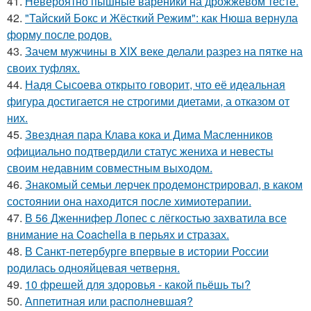
41.
Невероятно пышные вареники на дрожжевом тесте.
42.
"Тайский Бокс и Жёсткий Режим": как Нюша вернула
форму после родов.
43.
Зачем мужчины в XIX веке делали разрез на пятке на
своих туфлях.
44.
Надя Сысоева открыто говорит, что её идеальная
фигура достигается не строгими диетами, а отказом от
них.
45.
Звездная пара Клава кока и Дима Масленников
официально подтвердили статус жениха и невесты
своим недавним совместным выходом.
46.
Знакомый семьи лерчек продемонстрировал, в каком
состоянии она находится после химиотерапии.
47.
В 56 Дженнифер Лопес с лёгкостью захватила все
внимание на Coachella в перьях и стразах.
48.
В Санкт-петербурге впервые в истории России
родилась однояйцевая четверня.
49.
10 фрешей для здоровья - какой пьёшь ты?
50.
Аппетитная или располневшая?