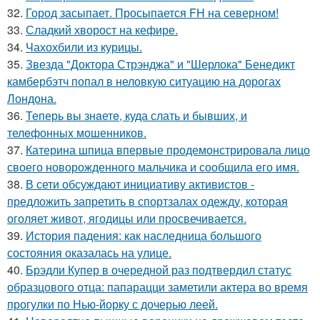
32.
Город засыпает. Просыпается FH на северном!
33.
Сладкий хворост на кефире.
34.
Чахохбили из курицы.
35.
Звезда "Доктора Стрэнджа" и "Шерлока" Бенедикт
камбербэтч попал в неловкую ситуацию на дорогах
Лондона.
36.
Теперь вы знaетe, куда слать и бывших, и
телeфонныx мошенников.
37.
Катерина шпица впервые продемонстрировала лицо
своего новорожденного мальчика и сообщила его имя.
38.
В сети обсуждают инициативу активистов -
предложить запретить в спортзалах одежду, которая
оголяет живот, ягодицы или просвечивается.
39.
История падения: как наследница большого
состояния оказалась на улице.
40.
Брэдли Купер в очередной раз подтвердил статус
образцового отца: папарацци заметили актера во время
прогулки по Нью-йорку с дочерью леей.