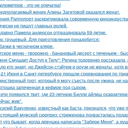
километров - это не опечатка!
едполагаемый жених Алины Загитовой оказался женат.
ения Раппопорт раскритиковала современную киноиндустрию
ически не пишут главных ролей.
давно Памела андерсон отпраздновала 59-летие.
кс грушевый. Для приготовления понадобится:
бачки в чесночном кляре.
тское меню - творожно - банановый десерт с печеньем - быс
еня Смущает Доступ к Телу": Регина тодоренко рассказала, 
ло кто знает, но Джейсон стэйтем и роузи не женаты, хотя в
-21 Июня в Санкт-петербурге прошли соревнования по триа
инственный торт, который я могу съесть после ужина, не на
ртошка запеченная в кефире под сыром.
сети появился твит, где 23-летнюю Билли айлиш охарактери
ейчас жив".
силий Вакуленко, известный как баста, признался, что уже 
стоящий мужской сюрприз: стриженова похвасталась пода
т что бывает, когда девушка написала "Забери Меня", а душ