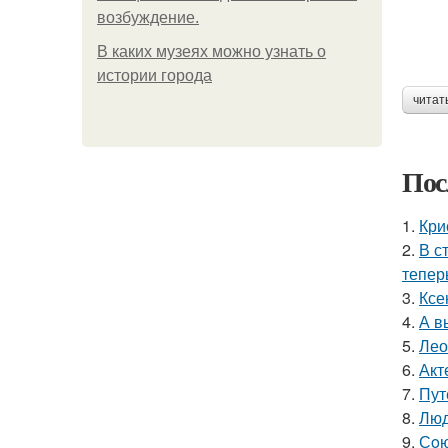
возбуждение.
В каких музеях можно узнать о
истории города
читат
Пос
1.
Кри
2.
В с
тепер
3.
Ксе
4.
А в
5.
Лео
6.
Акт
7.
Пут
8.
Люд
9.
Сoю