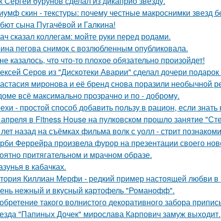
к Сергей бурунов сделал из дикаприо звезду.
иумф скин - текстуры: почему честные макроснимки звезд 
бют сына Пугачёвой и Галкина!
ач сказал коллегам: мойте руки перед родами.
ина пегова снимок с возлюбленным опубликовала.
не казалось, что что-то плохое обязательно произойдет!
ексей Серов из "Дискотеки Аварии" сделал дочери подарок
астасия миронова и её бренд снова поразили необычной р
доме всё максимально прозрачно и по - доброму.
ехи - простой способ добавить пользу в рацион, если знать 
 апреля в Fitness House на пулковском прошло занятие "Ст
 лет назад на съёмках фильма волк с уолл - стрит познаком
рби Феррейра произвела фурор на презентации своего ново
оятно притягательном и мрачном образе.
азунья в кабачках.
тория Киллиан Мерфи - редкий пример настоящей любви в 
ень нежный и вкусный картофель "Романофф".
обретение такого волнистого декоративного забора прип
езда "Папиных Дочек" мирослава Карпович замуж выходит.