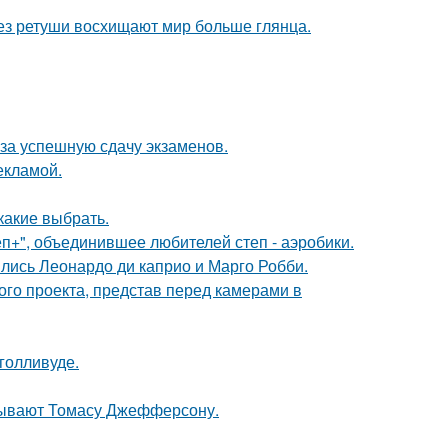
без ретуши восхищают мир больше глянца.
 за успешную сдачу экзаменов.
екламой.
какие выбрать.
еп+", объединившее любителей степ - аэробики.
ились Леонардо ди каприо и Марго Робби.
го проекта, представ перед камерами в
голливуде.
исывают Томасу Джефферсону.