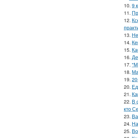
10.
9 
11.
Пр
12.
Кс
практ
13.
Не
14.
Ке
15.
Ка
16.
Де
17.
"М
18.
Ма
19.
20
20.
Ед
21.
Ка
22.
В 
кто С
23.
Ва
24.
На
25.
Во