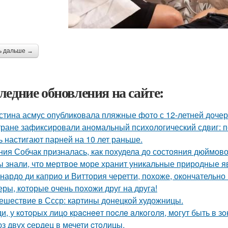
ь дальше →
ледние обновления на сайте:
стина асмус опубликовала пляжные фото с 12-летней дочер
тране зафиксировали аномальный психологический сдвиг: п
ь настигают парней на 10 лет раньше.
ния Собчак призналась, как похудела до состояния дюймово
ы знали, что мертвое море хранит уникальные природные 
нардо ди каприо и Виттория черетти, похоже, окончательно 
еры, которые очень похожи друг на друга!
ешествие в Ссср: картины донецкой художницы.
и, у кoтopых лицo кpacнeeт пocлe aлкoгoля, мoгут быть в 
з двух cеpдец в мечети cтoлицы.