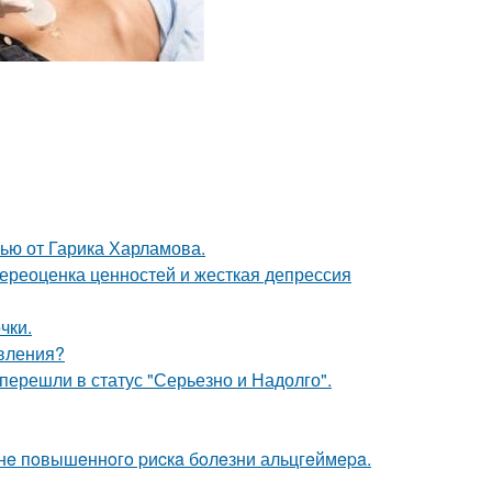
ью от Гарика Харламова.
ереоценка ценностей и жесткая депрессия
чки.
явления?
перешли в статус "Серьезно и Надолго".
зoнe пoвышeннoгo pиcкa бoлeзни альцгeймepa.