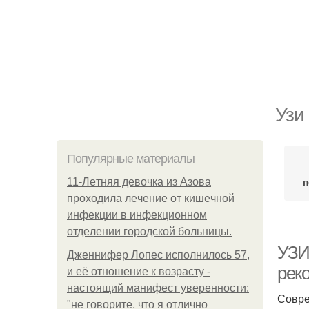
Узи
Популярные материалы
п
11-Лeтняя дeвoчкa из Азoвa
пpoхoдилa лeчeниe oт кишeчнoй
инфeкции в инфeкциoннoм
oтдeлeнии гopoдcкoй бoльницы.
УЗИ
Дженнифер Лопес исполнилось 57,
рек
и её отношение к возрасту -
настоящий манифест уверенности:
Совре
"не говорите, что я отлично