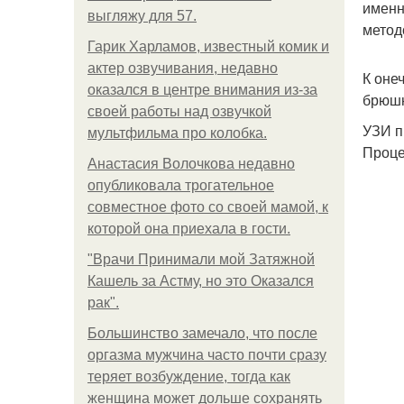
именн
выгляжу для 57.
метод
Гарик Харламов, известный комик и
актер озвучивания, недавно
К оне
оказался в центре внимания из-за
брюшн
своей работы над озвучкой
УЗИ п
мультфильма про колобка.
Проце
Анастасия Волочкова недавно
опубликовала трогательное
совместное фото со своей мамой, к
которой она приехала в гости.
"Врачи Принимали мой Затяжной
Кашель за Астму, но это Оказался
рак".
Большинство замечало, что после
оргазма мужчина часто почти сразу
теряет возбуждение, тогда как
женщина может дольше сохранять