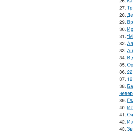
26.
Ка
27.
Тр
28.
Де
29.
Вр
30.
Ир
31.
"М
32.
Ал
33.
Ан
34.
В 
35.
Ор
36.
22
37.
12
38.
Ба
невер
39.
Гл
40.
Ис
41.
Оч
42.
Из
43.
Зв