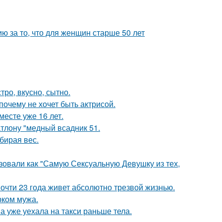
 за то, что для женщин старше 50 лет
тро, вкусно, сытно.
почему не хочет быть актрисой.
месте уже 16 лет.
тлону "медный всадник 51.
бирая вес.
зовали как "Самую Сексуальную Девушку из тех,
почти 23 года живет абсолютно трезвой жизнью.
рком мужа.
а уже уехала на такси раньше тела.