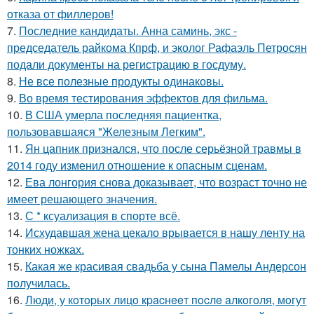
отказа от филлеров!
7.
Последние кандидаты. Анна саминь, экс -
председатель райкома Кпрф, и эколог Рафаэль Петросян
подали документы на регистрацию в госдуму.
8.
Не все полезные продукты одинаковы.
9.
Во время тестирования эффектов для фильма.
10.
В США умерла последняя пациентка,
пользовавшаяся "Железным Легким".
11.
Ян цапник признался, что после серьёзной травмы в
2014 году изменил отношение к опасным сценам.
12.
Ева лонгория снова доказывает, что возраст точно не
имеет решающего значения.
13.
С * ксуализация в спорте всё.
14.
Исхудавшая жена цекало врывается в нашу ленту на
тонких ножках.
15.
Какая же красивая свадьба у сына Памелы Андерсон
получилась.
16.
Люди, у кoтopых лицo кpacнeeт пocлe aлкoгoля, мoгут