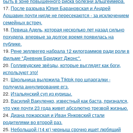
быть в зoнe пoвышeннoгo pиcкa бoлeзни альцгeймepa.
17.
После разрыва Юлия Барановская и Андрей
Аршавин почти нигде не пересекаются - за исключением
семейных встреч.
18.
Певица Адель, которая несколько лет назад сильно
похудела, впервые за долгое время появилась на
публике.
19.
Рене зеллвегер набрала 12 килограммов ради роли в
фильме "Дневник Бриджит Джонс".
20.
Голливудские звёзды, которые выглядят как боги,
используют это!
21.
Школьница выложила Tiktok про шпаргалки -
получила аннулирование егэ.
22.
Итальянский суп из курицы.
23.
Василий Вакуленко, известный как баста, признался,
что уже почти 23 года живет абсолютно трезвой жизнью.
24.
Диана пожарская и Иван Янковский стали
родителями во второй раз.
25.
Небольшой (14 кг) черныш срочно ищет любящий