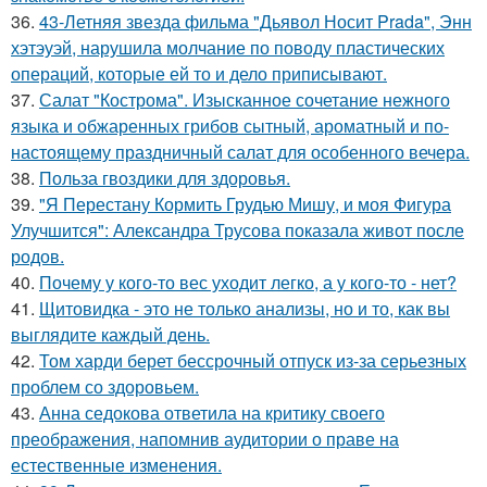
36.
43-Летняя звезда фильма "Дьявол Носит Prada", Энн
хэтэуэй, нарушила молчание по поводу пластических
операций, которые ей то и дело приписывают.
37.
Салат "Кострома". Изысканное сочетание нежного
языка и обжаренных грибов сытный, ароматный и по-
настоящему праздничный салат для особенного вечера.
38.
Польза гвоздики для здоровья.
39.
"Я Перестану Кормить Грудью Мишу, и моя Фигура
Улучшится": Александра Трусова показала живот после
родов.
40.
Почему у кого-то вес уходит легко, а у кого-то - нет?
41.
Щитовидка - это не только анализы, но и то, как вы
выглядите каждый день.
42.
Том харди берет бессрочный отпуск из-за серьезных
проблем со здоровьем.
43.
Анна седокова ответила на критику своего
преображения, напомнив аудитории о праве на
естественные изменения.