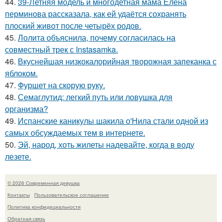
44.
39-Летняя модель и многодетная мама Елена
перминова рассказала, как ей удаётся сохранять
плоский живот после четырёх родов.
45.
Лолита объяснила, почему согласилась на
совместный трек с Instasamka.
46.
Вкуснейшая низкокалорийная творожная запеканка с
яблоком.
47.
Фуршет на скорую руку.
48.
Семаглутид: легкий путь или ловушка для
организма?
49.
Испанские каникулы шакила о'Нила стали одной из
самых обсуждаемых тем в интернете.
50.
Эй, народ, хоть жилеты надевайте, когда в воду
лезете.
© 2026 Современная девушка
Контакты
Пользовательское соглашение
Политика конфидециальности
Обратная связь