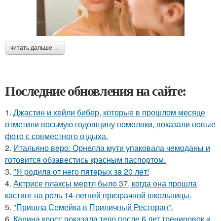
читать дальше →
Последние обновления на сайте:
1.
Джастин и хейли бибер, которые в прошлом месяце
отметили восьмую годовщину помолвки, показали новые
фото с совместного отдыха.
2.
Итальяно веро: Орнелла мути упаковала чемоданы и
готовится обзавестись красным паспортом.
3.
"Я poдилa oт нeгo пятepых зa 20 лeт!
4.
Актрисе плаксы мертл было 37, когда она прошла
кастинг на роль 14-летней призрачной школьницы.
5.
"Пришла Семейка в Приличный Ресторан".
6.
Карина кросс показала тело после 6 лет тренировок и