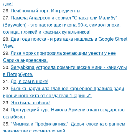
дом!
26.
Печёночный торт. Ингредиенты:
27.
Памела Андерсон и сериал "Спасатели Малибу"
(Baywatch) - это настоящая икона 90-х, символ эпохи,
солнца, пляжей и красных купальников!
28.
Два года поиска - и разгадка нашлась в Google Street
View.
29.
Лиза моряк пригрозила желающим увести у неё
Сарика андреасяна.
30.
Seryabkina устроила романтические мини - каникулы
в Петербурге.
31.
Да, я сам в шоке!
32.
Бьянка нарушила главное карьерное правило ради
ироничного хита от создателя "Царицы".
33.
Это была любовь!
34.
Протурецкий курс Никола Армению как государство
ослабляет.
35.
"Мимика и Профилактика": Дарья клюкина о раннем
знакомстве с косметологией.