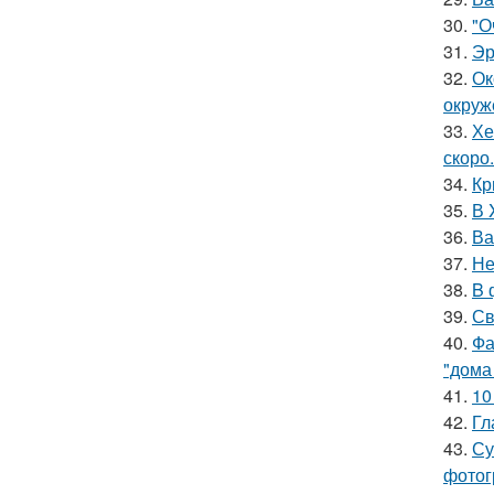
30.
"О
31.
Эр
32.
Ок
окруж
33.
Хе
скоро.
34.
Кр
35.
В 
36.
Ва
37.
Не
38.
B 
39.
Св
40.
Фа
"дома
41.
10
42.
Гл
43.
Су
фотог