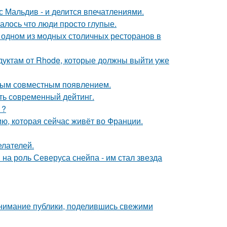
с Мальдив - и делится впечатлениями.
алось что люди просто глупые.
 одном из модных столичных ресторанов в
дуктам от Rhode, которые должны выйти уже
вым совместным появлением.
ть сoвpеменный дейтинг.
1?
ю, которая сейчас живёт во Франции.
елателей.
на роль Северуса снейпа - им стал звезда
внимание публики, поделившись свежими