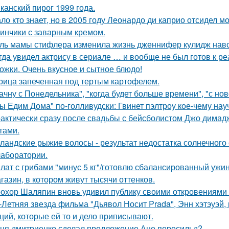
канский пирог 1999 года.
ло кто знает, но в 2005 году Леонардо ди каприо отсидел мо
инчики с заварным кремом.
ль мамы стифлера изменила жизнь дженнифер кулидж навс
гда увидел актрису в сериале … и вообще не был готов к ре
ожки. Очень вкусное и сытное блюдо!
рица запеченная под тертым картофелем.
ачну с Понедельника", "когда будет больше времени", "с но
ы Едим Дома" по-голливудски: Гвинет пэлтроу кое-чему на
актически сразу после свадьбы с бейсболистом Джо димад
тами.
ландские рыжие волосы - результат недостатка солнечного
 лаборатории.
лат с грибами "минус 5 кг"/готовлю сбалансированный ужин
газин, в котором живут тысячи оттенков.
охор Шаляпин вновь удивил публику своими откровениями о
-Летняя звезда фильма "Дьявол Носит Prada", Энн хэтэуэй
ций, которые ей то и дело приписывают.
ня дмитриенко сделал предложение Ане пересильд?