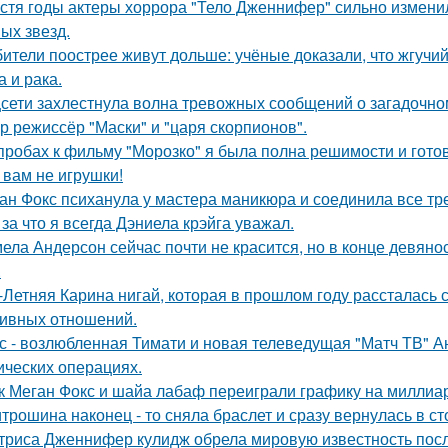
стя годы актеры хоррора "Тело Дженнифер" сильно изменил
ых звезд.
ители поострее живут дольше: учёные доказали, что жгучий
а и рака.
сети захлестнула волна тревожных сообщений о загадочн
р режиссёр "Маски" и "царя скорпионов".
пробах к фильму "Морозко" я была полна решимости и готов
 вам не игрушки!
ан Фокс психанула у мастера маникюра и соединила все тр
 за что я всегда Дэниела крэйга уважал.
ела Андерсон сейчас почти не красится, но в конце девяно
.
-Летняя Карина нигай, которая в прошлом году рассталась
ивных отношений.
с - возлюбленная Тимати и новая телеведущая "Матч ТВ" А
ических операциях.
к Меган Фокс и шайа лабаф переиграли графику на миллиар
трошина наконец - то сняла браслет и сразу вернулась в сто
триса Дженнифер кулидж обрела мировую известность пос