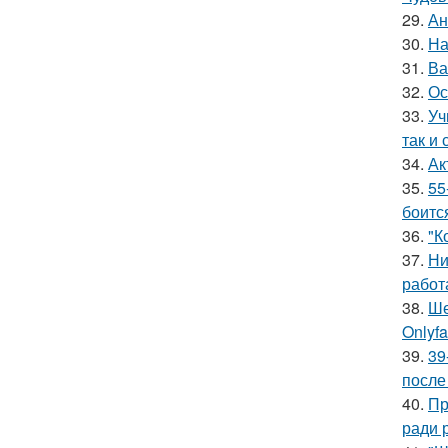
29.
Ан
30.
На
31.
Ва
32.
Ос
33.
Уч
так и 
34.
Ак
35.
55
боитс
36.
"К
37.
Ни
работ
38.
Ше
Onlyf
39.
39
после
40.
Пр
ради 