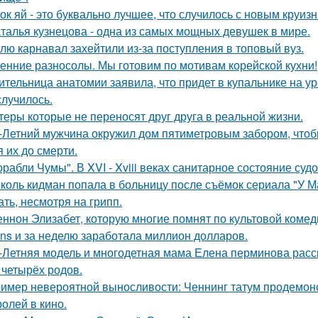
ок яй - это буквально лучшее, что случилось с новым круиз
талья кузнецова - одна из самых мощных девушек в мире.
лю карнавал захейтили из-за поступления в топовый вуз.
енние разносолы. Мы готовим по мотивам корейской кухни!
ительница анатомии заявила, что придет в купальнике на урок
случилось.
теры которые не переносят друг друга в реальной жизни.
-Летний мужчина окружил дом пятиметровым забором, чтобы
я их до смерти.
орабли Чумы". В XVI - Xviii веках санитарное состояние суд
коль кидман попала в больницу после съёмок сериала "У М
ать, несмотря на грипп.
ннон Элизабет, которую многие помнят по культовой комеди
ans и за неделю заработала миллион долларов.
-Летняя модель и многодетная мама Елена перминова расск
 четырёх родов.
имер невероятной выносливости: Ченнинг татум продемон
ролей в кино.