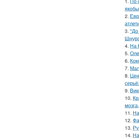
1.
По 
якобы
2.
Евр
атлети
3.
"До
Шнуро
4.
На 
5.
Оле
6.
Кок
7.
Мал
8.
Цен
серьё
9.
Вик
10.
Кр
мозга,
11.
На
12.
Фа
13.
Ру
14.
На