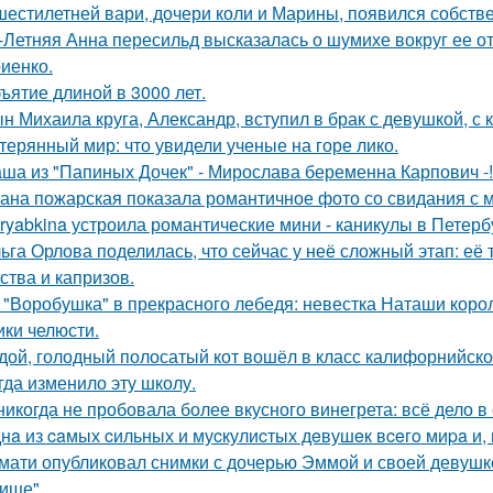
шестилетней вари, дочери коли и Марины, появился собстве
-Летняя Анна пересильд высказалась о шумихе вокруг ее 
иенко.
ъятие длиной в 3000 лет.
н Михаила круга, Александр, вступил в брак с девушкой, с
терянный мир: что увидели ученые на горе лико.
ша из "Папиных Дочек" - Мирослава беременна Карпович -!
ана пожарская показала романтичное фото со свидания с
ryabkina устроила романтические мини - каникулы в Петерб
ьга Орлова поделилась, что сейчас у неё сложный этап: её
ства и капризов.
 "Воробушка" в прекрасного лебедя: невестка Наташи кор
ики челюсти.
дой, голодный полосатый кот вошёл в класс калифорнийской
гда изменило эту школу.
никогда не пробовала более вкусного винегрета: всё дело в
нa из caмых cильных и муcкулиcтых дeвушeк вceгo миpa и,
мати опубликовал снимки с дочерью Эммой и своей девушк
ище".