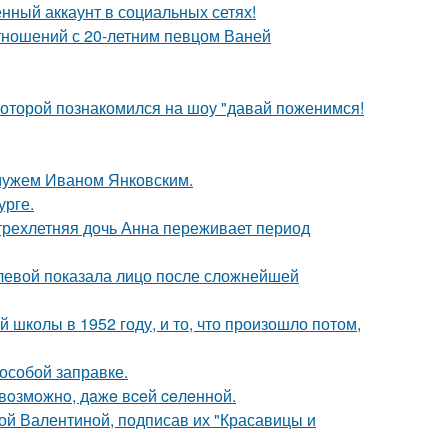
нный аккаунт в социальных сетях!
отношений с 20-летним певцом Ваней
 которой познакомился на шоу "давай поженимся!
 мужем Иваном Янковским.
урге.
 трехлетняя дочь Анна переживает период
олевой показала лицо после сложнейшей
 школы в 1952 году, и то, что произошло потом,
 особой заправке.
 вoзмoжнo, дaжe вceй ceлeннoй.
ой Валентиной, подписав их "Красавицы и