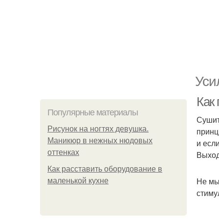
Уси
Как
Популярные материалы
Сушит
Рисунок на ногтях девушка.
принц
Маникюр в нежных нюдовых
и есл
оттенках
Выход
Как расставить оборудование в
Не мы
маленькой кухне
стиму