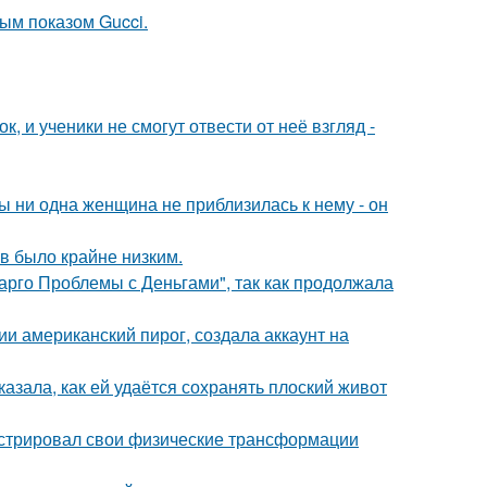
ным показом Gucci.
, и ученики не смогут отвести от неё взгляд -
 ни одна женщина не приблизилась к нему - он
ов было крайне низким.
арго Проблемы с Деньгами", так как продолжала
и американский пирог, создала аккаунт на
азала, как ей удаётся сохранять плоский живот
стрировал свои физические трансформации