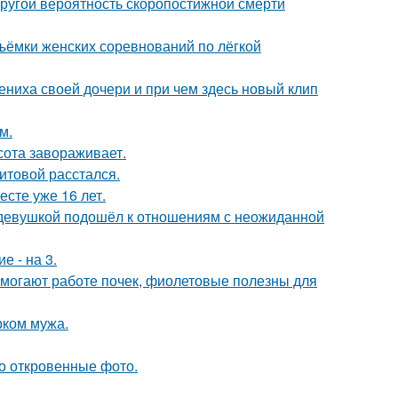
пругой вероятность скоропостижной смерти
ъёмки женских соревнований по лёгкой
ениха своей дочери и при чем здесь новый клип
м.
сота завораживает.
итовой расстался.
есте уже 16 лет.
 девушкой подошёл к отношениям с неожиданной
е - на 3.
могают работе почек, фиолетовые полезны для
рком мужа.
о откровенные фото.