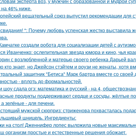
словам эксперта воз, у мужчин с образованной и мудрой су
 на 46% ниже.
опейский вещательный союз выпустил рекомендации для с
ке.
 свидания! ": Почему любовь успенская жестко выставила ж
ва.
Камчатке создали робота для социализации детей с аутизмо
ся Иванченко: ослепительная звезда юмора и кино, чья кра
орин с возлюбленной и матерью своего ребенка Дарьей вал
о кто знает, но Джейсон стэйтем и роузи не женаты, хотя вм
тральный защитник "Бетиса" Марк бартра вместе со своей
зностью - вплоть до формальностей.
и шоу сдала огэ: математика и русский - на 4, обществознани
асные продукты поддерживают сердце и сосуды, жёлтые по
 а зелёные - для печени.
стоящий мужской сюрприз: стриженова похвасталась пода
льшивый шницель. Ингредиенты:
ки на стол! Дженнифер лопес выложила новые максимальн
ш организм простые и естественные решения обожает.