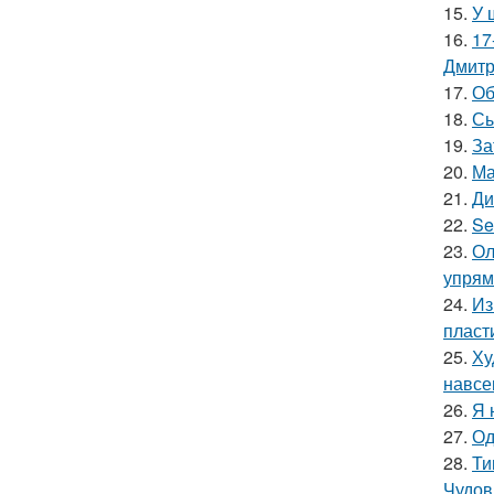
15.
У 
16.
17
Дмитр
17.
Об
18.
Сы
19.
За
20.
Ма
21.
Ди
22.
Se
23.
Ол
упрям
24.
Из
пласт
25.
Ху
навсе
26.
Я 
27.
Од
28.
Ти
Чудов