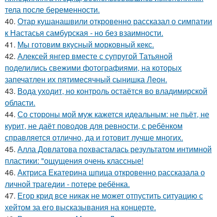
тела после беременности.
40.
Отар кушанашвили откровенно рассказал о симпатии
к Настасья самбурская - но без взаимности.
41.
Мы готовим вкусный морковный кекс.
42.
Алексей янгер вместе с супругой Татьяной
поделились свежими фотографиями, на которых
запечатлен их пятимесячный сынишка Леон.
43.
Вода уходит, но контроль остаётся во владимирской
области.
44.
Со стороны мой муж кажется идеальным: не пьёт, не
курит, не даёт поводов для ревности, с ребёнком
справляется отлично, да и готовит лучше многих.
45.
Алла Довлатова похвасталась результатом интимной
пластики: "ощущения очень классные!
46.
Актриса Екатерина шпица откровенно рассказала о
личной трагедии - потере ребёнка.
47.
Егор крид все никак не может отпустить ситуацию с
хейтом за его высказывания на концерте.