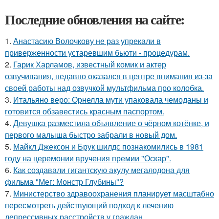
Последние обновления на сайте:
1.
Анастасию Волочкову не раз упрекали в
приверженности устаревшим бьюти - процедурам.
2.
Гарик Харламов, известный комик и актер
озвучивания, недавно оказался в центре внимания из-за
своей работы над озвучкой мультфильма про колобка.
3.
Итальяно веро: Орнелла мути упаковала чемоданы и
готовится обзавестись красным паспортом.
4.
Девушка разместила объявление о чёрном котёнке, и
первого малыша быстро забрали в новый дом.
5.
Майкл Джексон и Брук шилдс познакомились в 1981
году на церемонии вручения премии "Оскар".
6.
Как создавали гигантскую акулу мегалодона для
фильма "Мег: Монстр Глубины"?
7.
Министерство здравоохранения планирует масштабно
пересмотреть действующий подход к лечению
депрессивных расстройств у граждан.