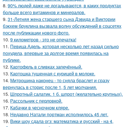
8.
90% людей даже не догадываются, в каких продуктах
больше всего витаминов и минералов.
9.
31-Летняя жена старшего сына Дэвида и Виктории
бэкхем бруклина вызвала волну обсуждений в соцсетях
после публикации нового фото.
10.
9 километров - это не опечатка!
11.
Певица Адель, которая несколько лет назад сильно
похудела, впервые за долгое время появилась на
публике.
12.
Картофель в сливках запечённый.
13.
Картошка тушенная с курицей в молоке.
14.
Митрошина наконец - то сняла браслет и сразу
вернулась в сторис после 1, 5 лет молчания.
15.
Шпротный салатик. 1 б. шпрот (желательно крупных).
16.
Рассольник с перловкой.
17.
Кабачки в чесночном кляре.
18.
Недавно Натали портман исполнилось 45 лет.
19.
Вики шоу сдала огэ: математика и русский - на 4,