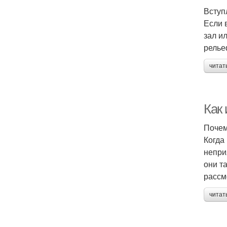
Вступ
Если 
зал и
релье
читат
Как
Почем
Когда
непри
они т
рассм
читат