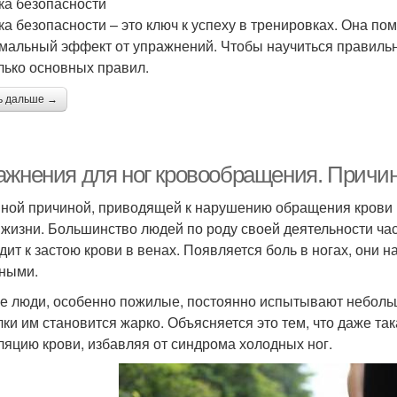
ка безопасности
ка безопасности – это ключ к успеху в тренировках. Она по
мальный эффект от упражнений. Чтобы научиться правильн
лько основных правил.
ь дальше →
ажнения для ног кровообращения. Причи
ной причиной, приводящей к нарушению обращения крови 
 жизни. Большинство людей по роду своей деятельности час
дит к застою крови в венах. Появляется боль в ногах, они 
ными.
е люди, особенно пожилые, постоянно испытывают небольш
лки им становится жарко. Объясняется это тем, что даже т
ляцию крови, избавляя от синдрома холодных ног.