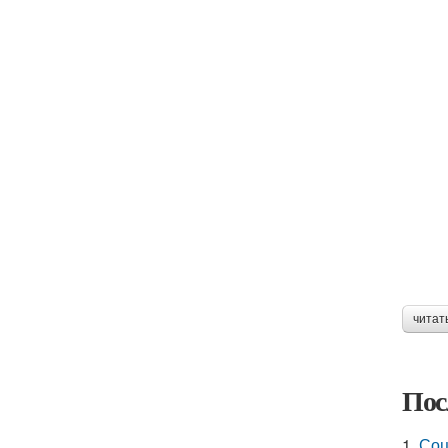
читат
Пос
1.
Соц