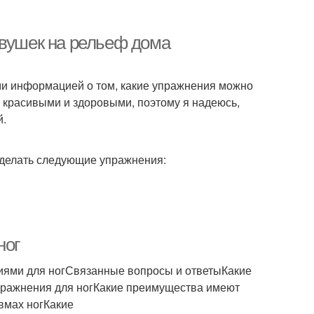
евушек на рельеф дома
ами информацией о том, какие упражнения можно
ь красивыми и здоровыми, поэтому я надеюсь,
й.
о делать следующие упражнения:
ног
иями для ногСвязанные вопросы и ответыКакие
упражнения для ногКакие преимущества имеют
вмах ногКакие