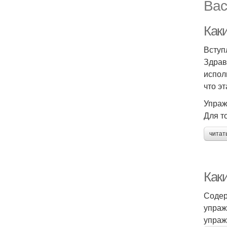
Вас
Как
Вступ
Здрав
испол
что э
Упраж
Для т
читат
Как
Содер
упраж
упраж