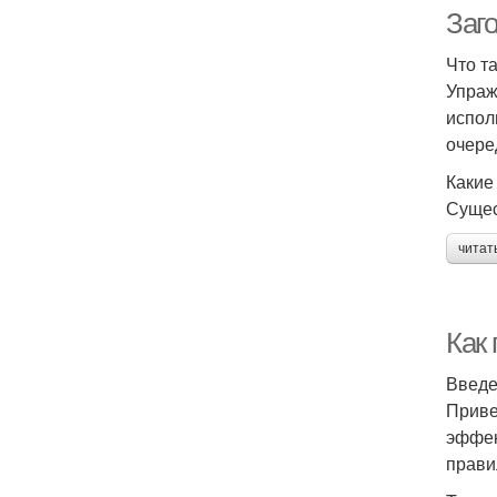
Заго
Что т
Упраж
испол
очере
Какие
Сущес
читат
Как
Введ
Приве
эффек
прави