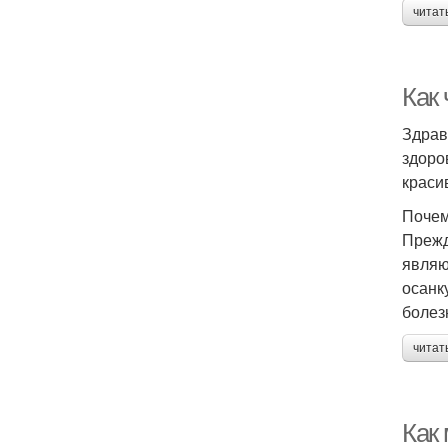
читат
Как 
Здрав
здоро
краси
Почем
Прежд
являю
осанк
болезн
читат
Как