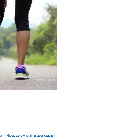
ом "Июньском Феномене".