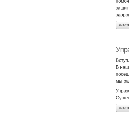
помоч
защит
здоро
читат
Упр
Вступ
В наш
посещ
мы ра
Упраж
Сущес
читат