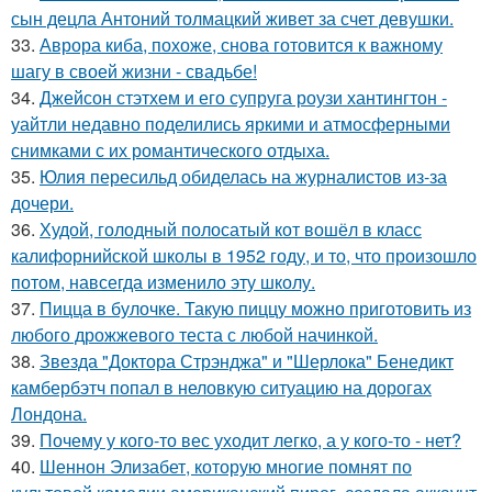
сын децла Антоний толмацкий живет за счет девушки.
33.
Аврора киба, похоже, снова готовится к важному
шагу в своей жизни - свадьбе!
34.
Джейсон стэтхем и его супруга роузи хантингтон -
уайтли недавно поделились яркими и атмосферными
снимками с их романтического отдыха.
35.
Юлия пересильд обиделась на журналистов из-за
дочери.
36.
Худой, голодный полосатый кот вошёл в класс
калифорнийской школы в 1952 году, и то, что произошло
потом, навсегда изменило эту школу.
37.
Пицца в булочке. Такую пиццу можно приготовить из
любого дрожжевого теста с любой начинкой.
38.
Звезда "Доктора Стрэнджа" и "Шерлока" Бенедикт
камбербэтч попал в неловкую ситуацию на дорогах
Лондона.
39.
Почему у кого-то вес уходит легко, а у кого-то - нет?
40.
Шеннон Элизабет, которую многие помнят по