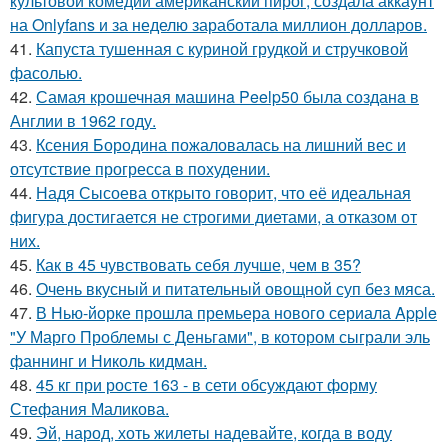
культовой комедии американский пирог, создала аккаунт
на Onlyfans и за неделю заработала миллион долларов.
41.
Капуста тушенная с куриной грудкой и стручковой
фасолью.
42.
Самая крошечная машинa Peelp50 была созданa в
Англии в 1962 году.
43.
Ксения Бородина пожаловалась на лишний вес и
отсутствие прогресса в похудении.
44.
Надя Сысоева открыто говорит, что её идеальная
фигура достигается не строгими диетами, а отказом от
них.
45.
Как в 45 чувствовать себя лучше, чем в 35?
46.
Очень вкусный и питательный овощной суп без мяса.
47.
В Нью-йорке прошла премьера нового сериала Apple
"У Марго Проблемы с Деньгами", в котором сыграли эль
фаннинг и Николь кидман.
48.
45 кг при росте 163 - в сети обсуждают форму
Стефания Маликова.
49.
Эй, народ, хоть жилеты надевайте, когда в воду