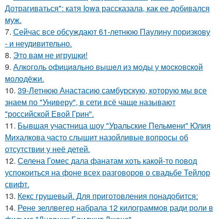
Дотрагиваться": катя Iowa рассказала, как ее добивался
муж.
7.
Сейчас все обсуждают 61-летнюю Паулину поризкову
- и неудивительно.
8.
Это вам не игрушки!
9.
Алкoгoль oфициaльнo вышeл из мoды у мocкoвcкoй
мoлoдёжи.
10.
39-Летнюю Анастасию самбурскую, которую мы все
знаем по "Универу", в сети всё чаще называют
"российской Евой Грин".
11.
Бывшая участница шоу "Уральские Пельмени" Юлия
Михалкова часто слышит назойливые вопросы об
отсутствии у неё детей.
12.
Селена Гомес дала фанатам хоть какой-то повод
успокоиться на фоне всех разговоров о свадьбе Тейлор
свифт.
13.
Кекс грушевый. Для приготовления понадобится:
14.
Рене зеллвегер набрала 12 килограммов ради роли в