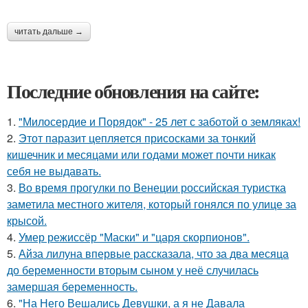
читать дальше →
Последние обновления на сайте:
1.
"Милосердие и Порядок" - 25 лет с заботой о земляках!
2.
Этот паразит цепляется присосками за тонкий
кишечник и месяцами или годами может почти никак
себя не выдавать.
3.
Во время прогулки по Венеции российская туристка
заметила местного жителя, который гонялся по улице за
крысой.
4.
Умер режиссёр "Маски" и "царя скорпионов".
5.
Айза лилуна впервые рассказала, что за два месяца
до беременности вторым сыном у неё случилась
замершая беременность.
6.
"На Него Вешались Девушки, а я не Давала