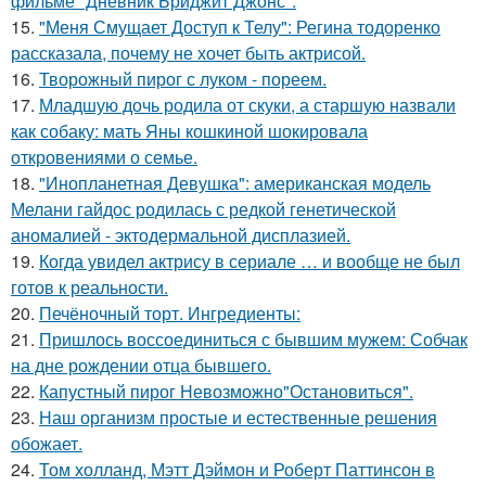
фильме "Дневник Бриджит Джонс".
15.
"Меня Смущает Доступ к Телу": Регина тодоренко
рассказала, почему не хочет быть актрисой.
16.
Творожный пирог с луком - пореем.
17.
Младшую дочь родила от скуки, а старшую назвали
как собаку: мать Яны кошкиной шокировала
откровениями о семье.
18.
"Инопланетная Девушка": американская модель
Мелани гайдос родилась с редкой генетической
аномалией - эктодермальной дисплазией.
19.
Когда увидел актрису в сериале … и вообще не был
готов к реальности.
20.
Печёночный торт. Ингредиенты:
21.
Пришлось воссоединиться с бывшим мужем: Собчак
на дне рождении отца бывшего.
22.
Капустный пирог Невозможно"Остановиться".
23.
Наш организм простые и естественные решения
обожает.
24.
Том холланд, Мэтт Дэймон и Роберт Паттинсон в