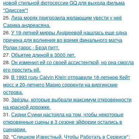
новой стильной фотосессии GQ для выхода фильма
"Одиссея"!
25.
Лиза моряк пригрозила желающим увести у неё
Сарика андреасяна.
26.
У 19-летней мирры Андреевой нашлась еще одна
причина для волнения во время финального матча
Ролан гарос - Брэд питт.
27.
Объятие длиной в 3000 лет.
28.
Он изменил ей со своей ассистенткой, но она смогла
его простить ей.
29.
В 1993 году Calvin Klein отправили 18-летнюю Кейт
мосс и 20-летнего Марио сорренти на виргинские
острова.
30.
Звёзды, которые выбрали максимум откровенности
на красной дорожке.
31.
Сидни Суини настояла на том, чтобы некоторые
откровенные сцены в 3 сезоне эйфории остались в
сценарии.
32.
"Слишком Известный, Чтобы Работать в Сервисе":