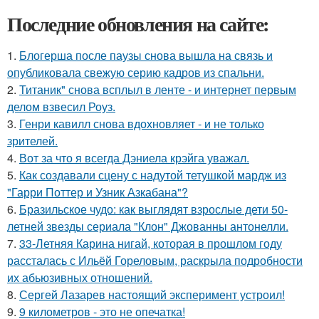
Последние обновления на сайте:
1.
Блогерша после паузы снова вышла на связь и
опубликовала свежую серию кадров из спальни.
2.
Титаник" снова всплыл в ленте - и интернет первым
делом взвесил Роуз.
3.
Генри кавилл снова вдохновляет - и не только
зрителей.
4.
Вот за что я всегда Дэниела крэйга уважал.
5.
Как создавали сцену с надутой тетушкой мардж из
"Гарри Поттер и Узник Азкабана"?
6.
Бразильское чудо: как выглядят взрослые дети 50-
летней звезды сериала "Клон" Джованны антонелли.
7.
33-Летняя Карина нигай, которая в прошлом году
рассталась с Ильёй Гореловым, раскрыла подробности
их абьюзивных отношений.
8.
Сергей Лазарев настоящий эксперимент устроил!
9.
9 километров - это не опечатка!