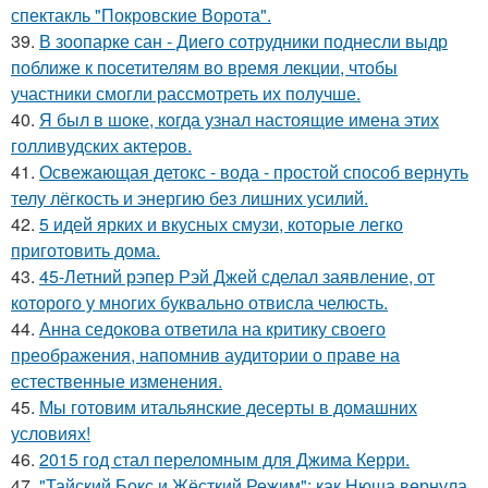
спектакль "Покровские Ворота".
39.
В зоопарке сан - Диего сотрудники поднесли выдр
поближе к посетителям во время лекции, чтобы
участники смогли рассмотреть их получше.
40.
Я был в шоке, когда узнал настоящие имена этих
голливудских актеров.
41.
Освежающая детокс - вода - простой способ вернуть
телу лёгкость и энергию без лишних усилий.
42.
5 идей ярких и вкусных смузи, которые легко
приготовить дома.
43.
45-Летний рэпер Рэй Джей сделал заявление, от
которого у многих буквально отвисла челюсть.
44.
Анна седокова ответила на критику своего
преображения, напомнив аудитории о праве на
естественные изменения.
45.
Мы готовим итальянские десерты в домашних
условиях!
46.
2015 год стал переломным для Джима Керри.
47.
"Тайский Бокс и Жёсткий Режим": как Нюша вернула