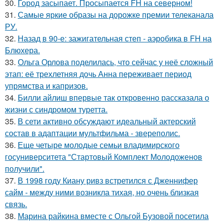
30.
Город засыпает. Просыпается FH на северном!
31.
Самые яркие образы на дорожке премии телеканала
РУ.
32.
Назад в 90-е: зажигательная степ - аэробика в FH на
Блюхера.
33.
Ольга Орлова поделилась, что сейчас у неё сложный
этап: её трехлетняя дочь Анна переживает период
упрямства и капризов.
34.
Билли айлиш впервые так откровенно рассказала о
жизни с синдромом туретта.
35.
В сети активно обсуждают идеальный актерский
состав в адаптации мультфильма - звереполис.
36.
Еще четыре молодые семьи владимирского
госуниверситета "Стартовый Комплект Молодоженов
получили".
37.
В 1998 году Киану ривз встретился с Дженнифер
сайм - между ними возникла тихая, но очень близкая
связь.
38.
Марина райкина вместе с Ольгой Бузовой посетила