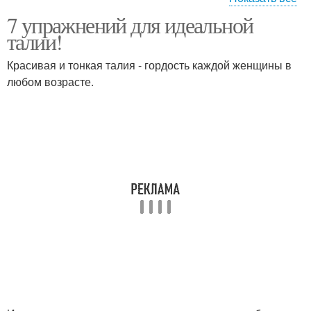
7 упражнений для идеальной
Эффективные
Питание для идеальной
талии!
упражнения
талии
Красивая и тонкая талия - гордость каждой женщины в
любом возрасте.
Тонкая талия
Упражнения с фитболом
Упражнения для линии
Красивая талия
Упражнения в домашних
Упражнения для
условиях
красивой талии