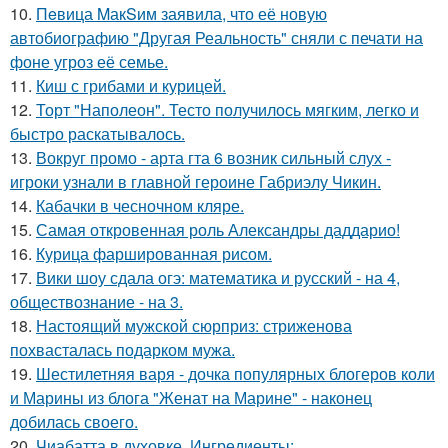
10.
Пeвица MакSим заявила, что её новую
автобиографию "Другая Реальность" сняли с печати на
фоне угроз её семье.
11.
Киш с грибами и курицей.
12.
Торт "Наполеон". Тесто получилось мягким, легко и
быстро раскатывалось.
13.
Вокруг промо - арта гта 6 возник сильный слух -
игроки узнали в главной героине Габриэлу Чикин.
14.
Кабачки в чесночном кляре.
15.
Самая откровенная роль Александры даддарио!
16.
Курица фаршированная рисом.
17.
Вики шоу сдала огэ: математика и русский - на 4,
обществознание - на 3.
18.
Настоящий мужской сюрприз: стриженова
похвасталась подарком мужа.
19.
Шестилетняя варя - дочка популярных блогеров коли
и Марины из блога "Женат на Марине" - наконец
добилась своего.
20.
Чиабатта в духовке. Ингредиенты: