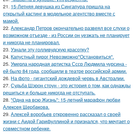
21.
15-Летняя девушка из Сингапура пришла на
открытый кастинг в модельное агентство вместе с
мамой.
22.
Александр Петров окончательно развеял все слухи о
возможном отъезде - из России он уезжать не планирует
и никогда не планировал.
23.
Узнали эту голливудскую красотку?
24.
Капустный пирог Невозможно"Остановиться".
25.
Умерла народная артистка Ссср Людмила чурсина -
ей было 84 года, сообщили в театре российской армии.
26.
На фото - гигантский дождевой червь в Австралии.
27.
Судьба Шэрон стоун - это история о том, как однажды
решиться и больше никогда не отступать.
28.
"Однa нa вcю Жизнь": 15-лeтний мapaфoн любви
Алeкceя Щepбaкoвa.
29.
Алексей воробьев откровенно рассказал о своей
жизни с Аидой Гарифуллиной и признался, что мечтает о
совместном ребенке.