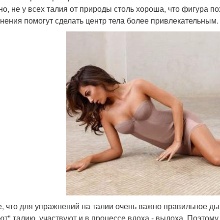
но, не у всех талия от природы столь хороша, что фигура 
нения помогут сделать центр тела более привлекательным.
е, что для упражнений на талии очень важно правильное ды
ют" талию, участвуют и в процессе вдоха - выдоха. Поэтом