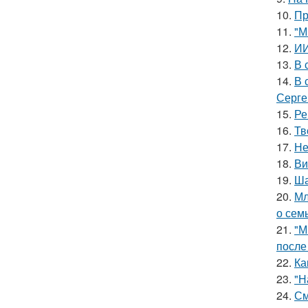
10.
Пр
11.
"М
12.
ИИ
13.
В 
14.
В 
Серге
15.
Ре
16.
Тв
17.
Не
18.
Ви
19.
Ша
20.
Мл
о сем
21.
"М
после
22.
Ка
23.
"Н
24.
См