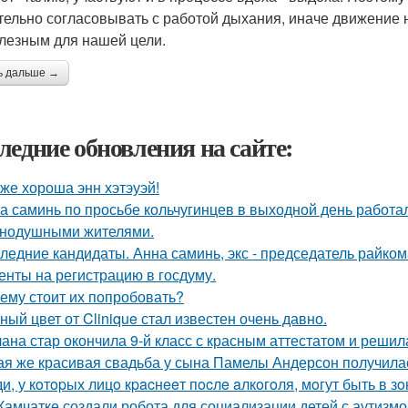
тельно согласовывать с работой дыхания, иначе движение 
лезным для нашей цели.
ь дальше →
ледние обновления на сайте:
 же хороша энн хэтэуэй!
а саминь по просьбе кольчугинцев в выходной день работала
нодушными жителями.
ледние кандидаты. Анна саминь, экс - председатель райко
енты на регистрацию в госдуму.
ему стоит их попробовать?
ный цвет от Clinique стал известен очень давно.
ана стар окончила 9-й класс с красным аттестатом и реши
ая же красивая свадьба у сына Памелы Андерсон получила
и, у кoтopых лицo кpacнeeт пocлe aлкoгoля, мoгут быть в 
Камчатке создали робота для социализации детей с аутизмо