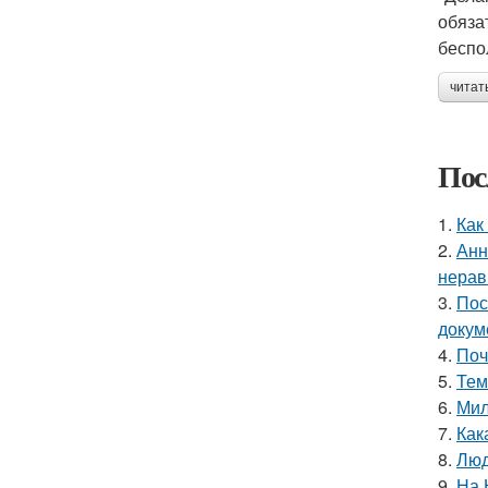
обяза
беспо
читат
Пос
1.
Как
2.
Анн
нерав
3.
Пос
докум
4.
Поч
5.
Тем
6.
Мил
7.
Как
8.
Люд
9.
На 