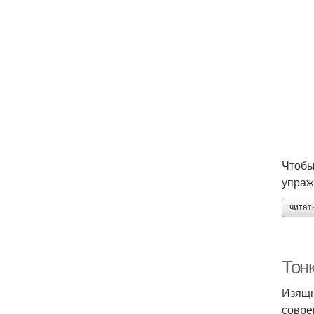
Чтобы
упраж
читат
Тонк
Изящн
совре