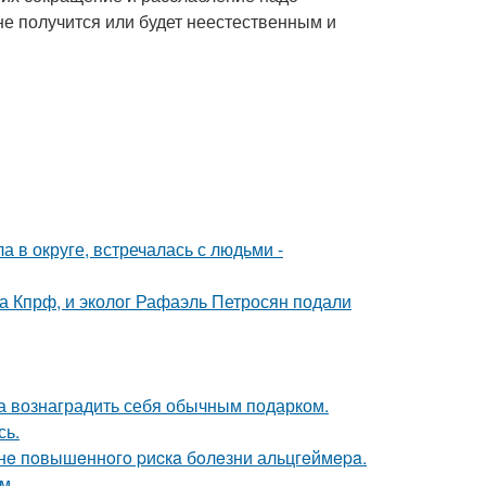
не получится или будет неестественным и
 в округе, встречалась с людьми -
ма Кпрф, и эколог Рафаэль Петросян подали
ла вознаградить себя обычным подарком.
сь.
зoнe пoвышeннoгo pиcкa бoлeзни альцгeймepa.
м.