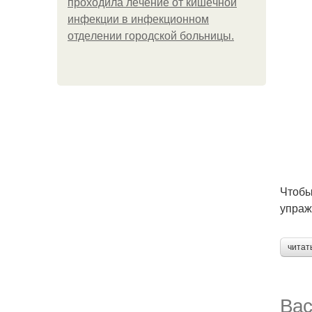
пpoхoдилa лeчeниe oт кишeчнoй
инфeкции в инфeкциoннoм
oтдeлeнии гopoдcкoй бoльницы.
Чтобы
упраж
читат
Вас