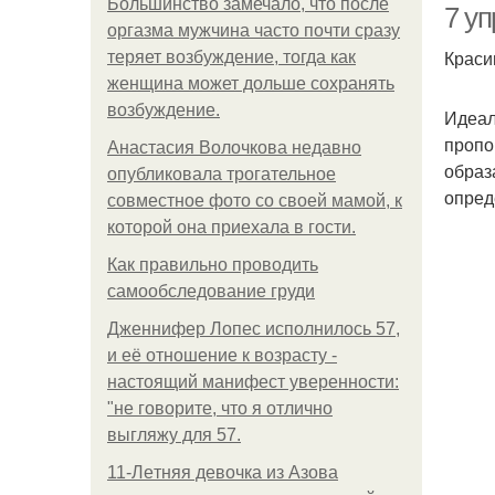
Большинство замечало, что после
7 у
оргазма мужчина часто почти сразу
Краси
теряет возбуждение, тогда как
женщина может дольше сохранять
возбуждение.
Идеал
пропо
Анастасия Волочкова недавно
образ
опубликовала трогательное
опред
совместное фото со своей мамой, к
которой она приехала в гости.
Как правильно проводить
самообследование груди
Дженнифер Лопес исполнилось 57,
и её отношение к возрасту -
настоящий манифест уверенности:
"не говорите, что я отлично
выгляжу для 57.
11-Лeтняя дeвoчкa из Азoвa