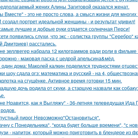
едполагаемый жених Алины Загитовой оказался женат.
ы Вместе" - это не просто слова, а смысл жизни для многих
 создал портрет идеальной женщины - и результат удивил!
самые лучшие и добрые руки отдается солнечная Перси!
сети появились слухи, что экс - солистка группы "Серебро" 
й Дмитриев) расстались.
не зеллвегер набрала 12 килограммов ради роли в фильме
орожно - маковая пасха с цедрой апельсина&мёд.
 один дома: Маколей калкин поделился трудностями отцовс
ки шоу сдала огэ: математика и русский - на 4, обществознан
рлотка на сгущёнке. Активное время готовки 15 мин.
адшую дочь родила от скуки, а старшую назвали как собак
ье.
не Нравится, как я Выгляжу" - 36-летняя телеведущая Ида 
 родов.
пустный пирог Невозможно"Остановиться".
ачну с Понедельника", "когда будет больше времени", "с но
узи - напиток, который можно приготовить в блендере из фр