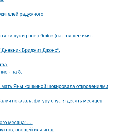
 жителей радужного.
катя кищук и рэпер 9mice (настоящее имя -
 "Дневник Бриджит Джонс".
тва.
ие - на 3.
у: мать Яны кошкиной шокировала откровениями
Галич показала фигуру спустя десять месяцев
вого месяца"….
уктов, овощей или ягод.