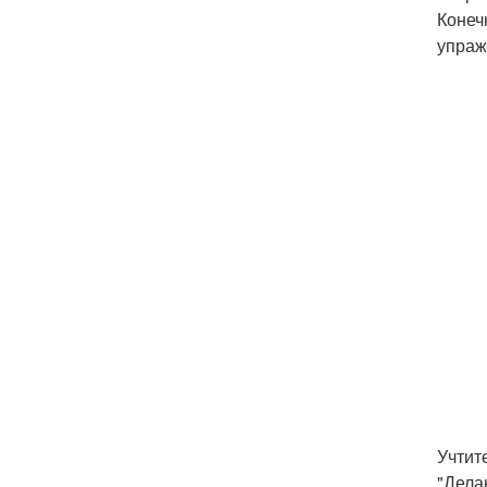
Конеч
упраж
Учтит
"Дела