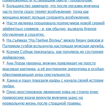
3.
Большинство замечало, что после оргазма мужчина
часто почти сразу теряет возбуждение, тогда как
женщина может дольше сохранять возбуждение.
4.
Настя ивлеева порадовала подписчиков новой серией
эффектных снимков - и, как обычно, вызвала бурное
обсуждение в соцсетях.
5.
На съёмках "На Гребне Волны" между Киану ривзом и
Патриком суэйзи вспыхнула настоящая мужская дружба.
6.
Ксения Собчак призналась, как похудела до состояния
дюймовочки.
7.
Ани Лорак уверена: мужчин привлекает не просто
красивая картинка, а её внутренняя энергетика и особая,
обволакивающая аура сексуальности.
8.
Ханна и пашу показали кадры с начала своей истории
любви.
9.
Одно неосторожное движение едва не стоило руки:
приморские врачи вернули мужчине шанс на
нормальную жизнь после страшной травмы.