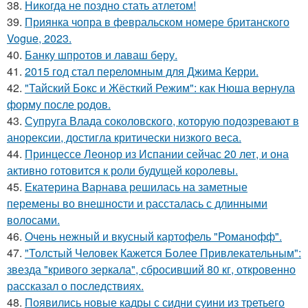
38.
Никогда не поздно стать атлетом!
39.
Приянка чопра в февральском номере британского
Vogue, 2023.
40.
Банку шпротов и лаваш беру.
41.
2015 год стал переломным для Джима Керри.
42.
"Тайский Бокс и Жёсткий Режим": как Нюша вернула
форму после родов.
43.
Супруга Влада соколовского, которую подозревают в
анорексии, достигла критически низкого веса.
44.
Принцессе Леонор из Испании сейчас 20 лет, и она
активно готовится к роли будущей королевы.
45.
Екатерина Варнава решилась на заметные
перемены во внешности и рассталась с длинными
волосами.
46.
Очень нежный и вкусный картофель "Романофф".
47.
"Толстый Человек Кажется Более Привлекательным":
звезда "кривого зеркала", сбросивший 80 кг, откровенно
рассказал о последствиях.
48.
Появились новые кадры с сидни суини из третьего