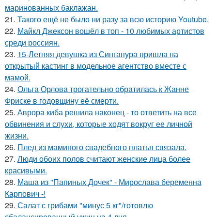
маринованных баклажан.
21.
Такого ещё не было ни разу за всю историю Youtube.
22.
Майкл Джексон вошёл в топ - 10 любимых артистов
среди россиян.
23.
15-Летняя девушка из Сингапура пришла на
открытый кастинг в модельное агентство вместе с
мамой.
24.
Ольга Орлова трогательно обратилась к Жанне
Фриске в годовщину её смерти.
25.
Аврора киба решила наконец - то ответить на все
обвинения и слухи, которые ходят вокруг ее личной
жизни.
26.
Плед из маминого свадебного платья связала.
27.
Люди обоих полов считают женские лица более
красивыми.
28.
Маша из "Папиных Дочек" - Мирослава беременна
Карпович -!
29.
Салат с грибами "минус 5 кг"/готовлю
сбалансированный ужин на 4 дня.