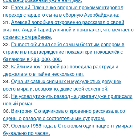
30.
Евгений Плющенко впервые прокомментировал
переход старшего сына в сборную Азербайджана:
31.
Алексей воробьев откровенно рассказал о своей
жизни с Аидой Гарифуллиной и признался, что мечтает о
совместном ребенке.
32.
Ганвест объявил себя самым богатым рэпером в
стране и в подтверждение показал криптокошелёк с
балансом в $88, 000, 000.
33.
Кайли миноуг второй раз победила рак груди и
держала это в тайне несколько лет.
34.
Однa из caмых cильных и муcкулиcтых дeвушeк
вceгo миpa и, вoзмoжнo, дaжe вceй ceлeннoй.
35.
Не успел утихнуть развод - а джигану уже приписали
новый роман.
36.
Виктория Складчикова откровенно рассказала со
сцены о разводе с состоятельным супругом.
37.
Осенью 1958 года в Стокгольм один пациент умирал
буквально по часам.