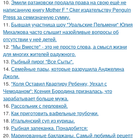
10.
Эмили ратаковски продала права на свою ещё не
написанную книгу Mother F * Cker издательству Penguin
Press за семизначную сумму.
11.
Бывшая участница шоу "Уральские Пельмени" Юлия
Михалкова часто слышит назойливые вопросы об
отсутствии у неё детей.
12.
"Мы Вместе" - это не просто слова, а смысл жизни
для многих жителей радужного.
13.
Рыбный пирог "Все Сыты".
14.
Семейные пары, которые разрушила Анджелина
Джоли.
15.
"Коля Оставил Квартиру Ребенку, Уехал с
Чемоданом": Ксения Бородина призналась, что
зарабатывает больше мужа.
16.
Рассольник с перловкой.
17.
Как приготовить вафельные трубочки.
18.
Итальянский суп из курицы.
19.
Рыбная запеканка. Понадобится:
20.
Маринованные баклажаны. Самый любимый рецепт