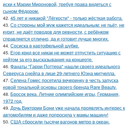
иски к Марии Мироновой, требуя права видеться с
сыном Фёдором.
42.
45 лет и никакой "Лёгкости" - только жёсткая работа.
43.
Со стороны мой муж кажется идеальным: не пьёт, не
курит, не даёт поводов для ревности, с ребёнком
справляется отлично, да и готовит лучше многих.
44.
Сосиска в картофельной шубке.
45.
Егор крид все никак не может отпустить ситуацию с
хейтом за его высказывания на концерте.
46.
Фанаты "Гарри Поттера" нашли своего идеального
Северуса снейпа в лице 29-летнего Юэна митчелла.
47.
Селена Гомес посетила вечеринку в честь запуска
новой тональной основы своего бренда Rare Beauty.
48.
Бросок века. Летние олимпийские игры, Германия,
1972 год.
49.
Дочь Виктории Бони уже начала проявлять интерес к
автомобилям и даже попросила у мамы машину!
50.
США сбросили тысячи вагонов метро в океан.