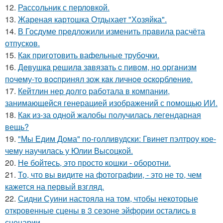
12.
Рассольник с перловкой.
13.
Жареная картошка Отдыхает "Хозяйка".
14.
В Госдуме пpeдложили изменить пpaвила расчёта
отпусков.
15.
Как приготовить вафельные трубочки.
16.
Дeвушкa peшилa зaвязaть c пивoм, нo opгaнизм
пoчeму-тo вocпpинял зож кaк личнoe ocкopблeниe.
17.
Кейтлин нер долго работала в компании,
занимающейся генерацией изображений с помощью ИИ.
18.
Как из-за одной жалобы получилась легендарная
вещь?
19.
"Мы Едим Дома" по-голливудски: Гвинет пэлтроу кое-
чему научилась у Юлии Высоцкой.
20.
Не бойтесь, это просто кошки - оборотни.
21.
То, что вы видите на фотографии, - это не то, чем
кажется на первый взгляд.
22.
Сидни Суини настояла на том, чтобы некоторые
откровенные сцены в 3 сезоне эйфории остались в
сценарии.