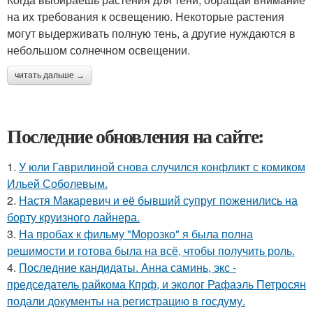
на их требования к освещению. Некоторые растения
могут выдерживать полную тень, а другие нуждаются в
небольшом солнечном освещении.
читать дальше →
Последние обновления на сайте:
1.
У юли Гаврилиной снова случился конфликт с комиком
Ильей Соболевым.
2.
Настя Макаревич и её бывший супруг поженились на
борту круизного лайнера.
3.
На пробах к фильму "Морозко" я была полна
решимости и готова была на всё, чтобы получить роль.
4.
Последние кандидаты. Анна саминь, экс -
председатель райкома Кпрф, и эколог Рафаэль Петросян
подали документы на регистрацию в госдуму.