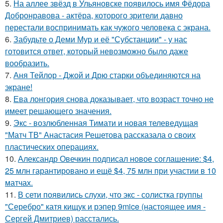
5.
На аллее звёзд в Ульяновске появилось имя Фёдора
Добронравова - актёра, которого зрители давно
перестали воспринимать как чужого человека с экрана.
6.
Забудьте о Деми Мур и её "Субстанции" - у нас
готовится ответ, который невозможно было даже
вообразить.
7.
Аня Тейлор - Джой и Дрю старки объединяются на
экране!
8.
Ева лонгория снова доказывает, что возраст точно не
имеет решающего значения.
9.
Экс - возлюбленная Тимати и новая телеведущая
"Матч ТВ" Анастасия Решетова рассказала о своих
пластических операциях.
10.
Александр Овечкин подписал новое соглашение: $4,
25 млн гарантировано и ещё $4, 75 млн при участии в 10
матчах.
11.
В сети появились слухи, что экс - солистка группы
"Серебро" катя кищук и рэпер 9mice (настоящее имя -
Сергей Дмитриев) расстались.