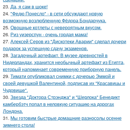
23.
Да, я сам в шоке!
24.
"Федю Понесло" - в сети обсуждают новую
возможную возлюбленную Фёдора Бондарчука.
25.
Овощные котлеты с невероятным вкусом.
26.
Риз уизерспун - очень гордая мама!
27.
Алексей Серов из "Дискотеки Аварии" сделал дочери
подарок за успешную сдачу экзаменов.
28.
Загадочный артефакт. В музее древностей в
Нидерландах, хранится необычный артефакт из Египта,
который напоминает современную приборную панель.
29.
Тимати опубликовал снимки с дочерью Эммой и
своей девушкой Валентиной, подписав их "Красавицы и
Чудовище".
30.
Звезда "Доктора Стрэнджа" и "Шерлока" Бенедикт
камбербэтч попал в неловкую ситуацию на дорогах
Лондона.
31.
Мы готовим быстрые домашние разносолы осенне
зимнего стола!