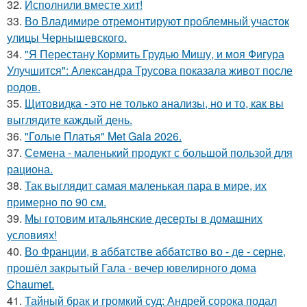
32.
Исполнили вместе хит!
33.
Во Владимире отремонтируют проблемный участок
улицы Чернышевского.
34.
"Я Перестану Кормить Грудью Мишу, и моя Фигура
Улучшится": Александра Трусова показала живот после
родов.
35.
Щитовидка - это не только анализы, но и то, как вы
выглядите каждый день.
36.
"Голые Платья" Met Gala 2026.
37.
Семена - маленький продукт с большой пользой для
рациона.
38.
Так выглядит самая маленькая пара в мире, их
примерно по 90 см.
39.
Мы готовим итальянские десерты в домашних
условиях!
40.
Во Франции, в аббатстве аббатство во - де - серне,
прошёл закрытый Гала - вечер ювелирного дома
Chaumet.
41.
Тайный брак и громкий суд: Андрей сорока подал