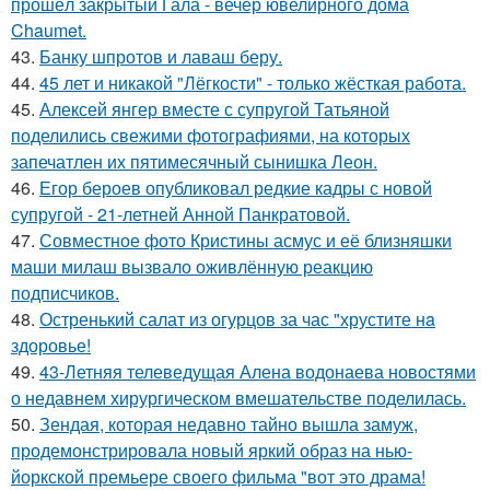
прошёл закрытый Гала - вечер ювелирного дома
Chaumet.
43.
Банку шпротов и лаваш беру.
44.
45 лет и никакой "Лёгкости" - только жёсткая работа.
45.
Алексей янгер вместе с супругой Татьяной
поделились свежими фотографиями, на которых
запечатлен их пятимесячный сынишка Леон.
46.
Егор бероев опубликовал редкие кадры с новой
супругой - 21-летней Анной Панкратовой.
47.
Совместное фото Кристины асмус и её близняшки
маши милаш вызвало оживлённую реакцию
подписчиков.
48.
Остренький салат из огурцов за час "хрустите нa
здоровье!
49.
43-Летняя телеведущая Алена водонаева новостями
о недавнем хирургическом вмешательстве поделилась.
50.
Зендая, которая недавно тайно вышла замуж,
продемонстрировала новый яркий образ на нью-
йоркской премьере своего фильма "вот это драма!