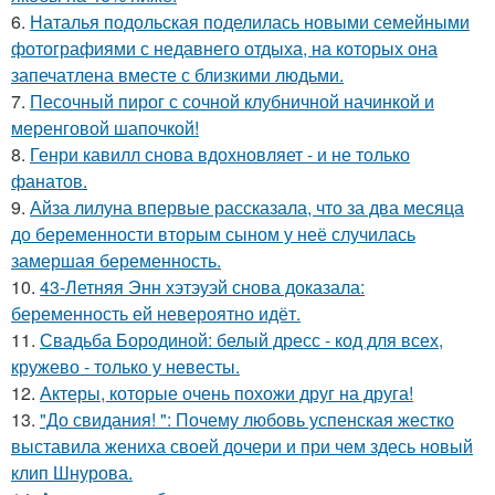
6.
Наталья подольская поделилась новыми семейными
фотографиями с недавнего отдыха, на которых она
запечатлена вместе с близкими людьми.
7.
Песочный пирог с сочной клубничной начинкой и
меренговой шапочкой!
8.
Генри кавилл снова вдохновляет - и не только
фанатов.
9.
Айза лилуна впервые рассказала, что за два месяца
до беременности вторым сыном у неё случилась
замершая беременность.
10.
43-Летняя Энн хэтэуэй снова доказала:
беременность ей невероятно идёт.
11.
Свадьба Бородиной: белый дресс - код для всех,
кружево - только у невесты.
12.
Актеры, которые очень похожи друг на друга!
13.
"До свидания! ": Почему любовь успенская жестко
выставила жениха своей дочери и при чем здесь новый
клип Шнурова.