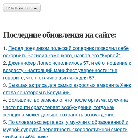
читать дальше →
Последние обновления на сайте:
1.
Перед поединком польский соперник позволил себе
оскорбить Василия камоцкого, назвав его "Курвой".
2.
Дженнифер Лопес исполнилось 57, и её отношение к
возрасту - настоящий манифест уверенности: "не
говорите, что я отлично выгляжу для 57.
3.
Бывшая актриса для самых взрослых амаранта Хэнк
стала сенатором в Колумбии.
4.
Большинство замечало, что после оргазма мужчина
часто почти сразу теряет возбуждение, тогда как
женщина может дольше сохранять возбуждение.
5.
По словам эксперта воз, у мужчин с образованной и
мудрой супругой вероятность скоропостижной смерти
якобы на 46% ниже.