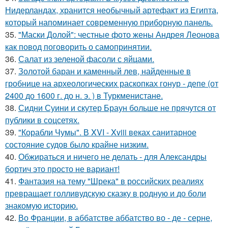
Нидерландах, хранится необычный артефакт из Египта,
который напоминает современную приборную панель.
35.
"Маски Долой": честные фото жены Андрея Леонова
как повод поговорить о самопринятии.
36.
Салат из зеленой фасоли с яйцами.
37.
Золотой баран и каменный лев, найденные в
гробнице на археологических раскопках гонур - депе (от
2400 до 1600 г. до н. э. ) в Туркменистане.
38.
Сидни Суини и скутер Браун больше не прячутся от
публики в соцсетях.
39.
"Корабли Чумы". В XVI - Xviii веках санитарное
состояние судов было крайне низким.
40.
Обжираться и ничего не делать - для Александры
бортич это просто не вариант!
41.
Фантазия на тему "Шрека" в российских реалиях
превращает голливудскую сказку в родную и до боли
знакомую историю.
42.
Во Франции, в аббатстве аббатство во - де - серне,