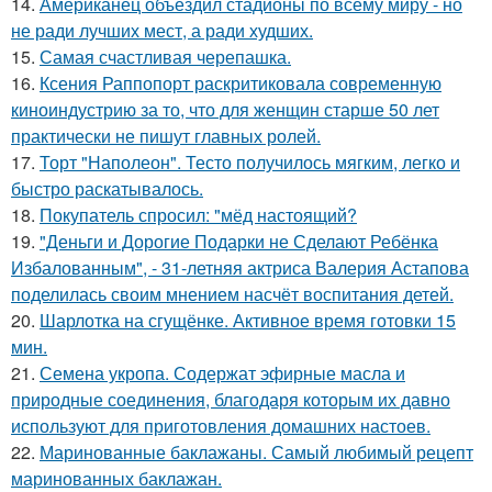
14.
Американец объездил стадионы по всему миру - но
не ради лучших мест, а ради худших.
15.
Самая счастливая черепашка.
16.
Ксения Раппопорт раскритиковала современную
киноиндустрию за то, что для женщин старше 50 лет
практически не пишут главных ролей.
17.
Торт "Наполеон". Тесто получилось мягким, легко и
быстро раскатывалось.
18.
Покупатель спросил: "мёд настоящий?
19.
"Деньги и Дорогие Подарки не Сделают Ребёнка
Избалованным", - 31-летняя актриса Валерия Астапова
поделилась своим мнением насчёт воспитания детей.
20.
Шарлотка на сгущёнке. Активное время готовки 15
мин.
21.
Семена укропа. Содержат эфирные масла и
природные соединения, благодаря которым их давно
используют для приготовления домашних настоев.
22.
Маринованные баклажаны. Самый любимый рецепт
маринованных баклажан.