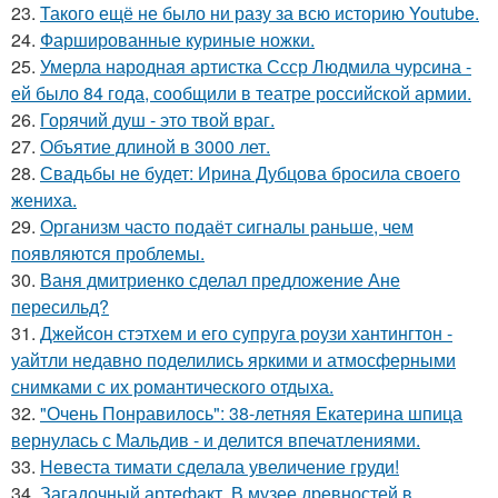
23.
Такого ещё не было ни разу за всю историю Youtube.
24.
Фаршированные куриные ножки.
25.
Умерла народная артистка Ссср Людмила чурсина -
ей было 84 года, сообщили в театре российской армии.
26.
Горячий душ - это твой враг.
27.
Объятие длиной в 3000 лет.
28.
Свадьбы не будет: Ирина Дубцова бросила своего
жениха.
29.
Организм часто подаёт сигналы раньше, чем
появляются проблемы.
30.
Ваня дмитриенко сделал предложение Ане
пересильд?
31.
Джейсон стэтхем и его супруга роузи хантингтон -
уайтли недавно поделились яркими и атмосферными
снимками с их романтического отдыха.
32.
"Очень Понравилось": 38-летняя Екатерина шпица
вернулась с Мальдив - и делится впечатлениями.
33.
Невеста тимати сделала увеличение груди!
34.
Загадочный артефакт. В музее древностей в