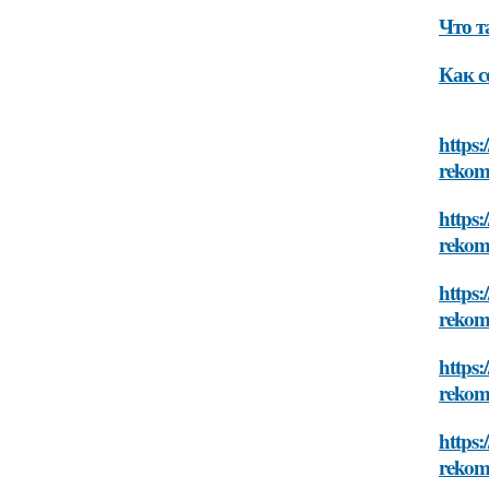
Что т
Как с
https:
rekom
https:
rekom
https:
rekom
https:
rekom
https:
rekom