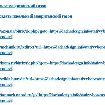
акое мавританский газон
оздать идеальный мавританский газон
//azon.ua/bitrix/rk.php?goto=https://dachadesign.info/stati/v
endacii
//mchsnik.ru/redirect?url=https://dachadesign.info/stati/vybor
endacii
//ksem.ru/bitrix/rk.php?goto=https://dachadesign.info/stati/v
endacii
//szikla.hu/redir?url=https://dachadesign.info/stati/vybor-rast
endacii
//tannarh.narod.ru/go?https://dachadesign.info/stati/vybor-ra
endacii