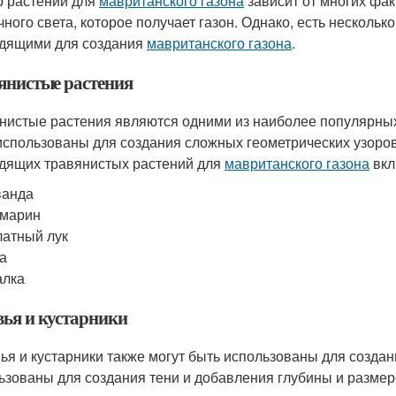
 растений для
мавританского газона
зависит от многих факт
чного света, которое получает газон. Однако, есть несколь
дящими для создания
мавританского газона
.
янистые растения
нистые растения являются одними из наиболее популярны
использованы для создания сложных геометрических узоров
дящих травянистых растений для
мавританского газона
вкл
ванда
змарин
атный лук
а
алка
вья и кустарники
ья и кустарники также могут быть использованы для созда
ьзованы для создания тени и добавления глубины и размер