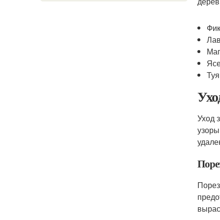
дерев
Фик
Ла
Ма
Яс
Туя
Ухо
Уход 
узоры
удале
Поре
Порез
предо
вырас