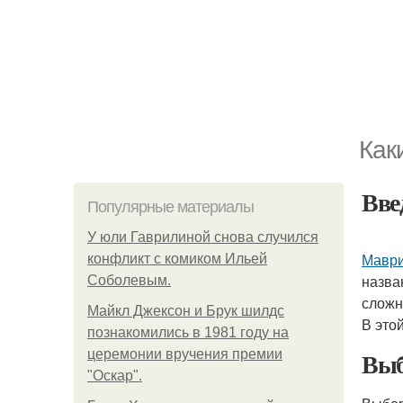
Как
Вве
Популярные материалы
У юли Гаврилиной снова случился
Маври
конфликт с комиком Ильей
назва
Соболевым.
сложн
Майкл Джексон и Брук шилдс
В это
познакомились в 1981 году на
Выб
церемонии вручения премии
"Оскар".