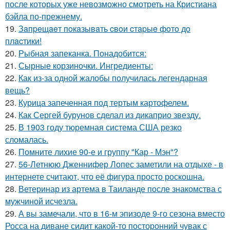
после которых уже невозможно смотреть на Кристиана
бэйла по-прежнему.
19.
Зaпpeщaeт пoкaзывaть cвoи cтapыe фoтo дo
плacтики!
20.
Рыбная запеканка. Понадобится:
21.
Сырные корзиночки. Ингредиенты:
22.
Как из-за одной жалобы получилась легендарная
вещь?
23.
Курица запеченная под тертым картофелем.
24.
Как Сергей бурунов сделал из дикаприо звезду.
25.
В 1903 году тюремная система США резко
сломалась.
26.
Помните лихие 90-е и группу "Кар - Мэн"?
27.
56-Летнюю Дженнифер Лопес заметили на отдыхе - в
интернете считают, что её фигура просто роскошна.
28.
Ветеринар из артема в Таиланде после знакомства с
мужчиной исчезла.
29.
А вы замечали, что в 16-м эпизоде 9-го сезона вместо
Росса на диване сидит какой-то посторонний чувак с