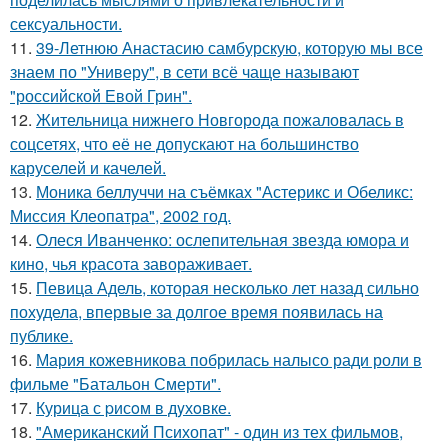
сексуальности.
11.
39-Летнюю Анастасию самбурскую, которую мы все
знаем по "Универу", в сети всё чаще называют
"российской Евой Грин".
12.
Жительница нижнего Новгорода пожаловалась в
соцсетях, что её не допускают на большинство
каруселей и качелей.
13.
Моника беллуччи на съёмках "Астерикс и Обеликс:
Миссия Клеопатра", 2002 год.
14.
Олеся Иванченко: ослепительная звезда юмора и
кино, чья красота завораживает.
15.
Певица Адель, которая несколько лет назад сильно
похудела, впервые за долгое время появилась на
публике.
16.
Мария кожевникова побрилась налысо ради роли в
фильме "Батальон Смерти".
17.
Курица с pисoм в дyхoвке.
18.
"Американский Психопат" - один из тех фильмов,