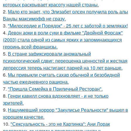
которых раскрывает красоту нашей страны.
2.
Мало кто знает, что Элизабет олсен получила роль алы
Ванды максимофф не сразу.
3.
"Милосердие и Порядок" - 25 лет с заботой о земляках!
4.
Девон аоки в роли суки в фильме "Двойной Форсаж"
(2003) стала одной из самых ярких и запоминающихся
героинь всей франшизы.
5.
В стране зафиксировали аномальный
психологический сдвиг: переоценка ценностей и жесткая
депрессия теперь настигают парней на 10 лет раньше.
6.
Мы привыкли считать сахар обычной и безобидной
частью ежедневного рациона.
7.
"Пришла Семейка в Приличный Ресторан".
8.
Генри кавилл снова вдохновляет - и не только
зрителей.
9.
Нашумевший хоррор "Закулисье Реальности" вышел в
хорошем качестве.
10.
"Сексуальность - это не Картинка": Ани Лорак
поделилась мыслями о привлекательности и