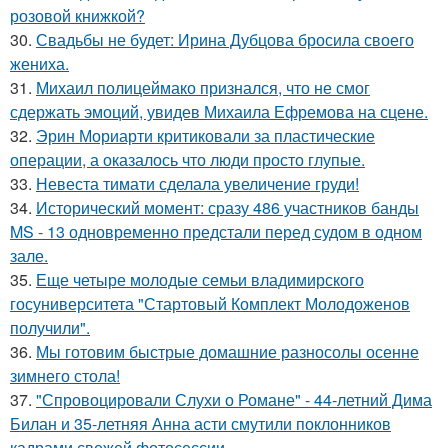
розовой книжкой?
30.
Свадьбы не будет: Ирина Дубцова бросила своего
жениха.
31.
Михаил полицеймако признался, что не смог
сдержать эмоций, увидев Михаила Ефремова на сцене.
32.
Эрин Мориарти критиковали за пластические
операции, а оказалось что люди просто глупые.
33.
Невеста тимати сделала увеличение груди!
34.
Исторический момент: сразу 486 участников банды
MS - 13 одновременно предстали перед судом в одном
зале.
35.
Еще четыре молодые семьи владимирского
госуниверситета "Стартовый Комплект Молодоженов
получили".
36.
Мы готовим быстрые домашние разносолы осенне
зимнего стола!
37.
"Спровоцировали Слухи о Романе" - 44-летний Дима
Билан и 35-летняя Анна асти смутили поклонников
кадрами свежей фотосессии.