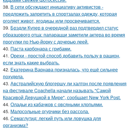
38.
В сети обсуждают инициативу активистов -
предложить запретить в спортзалах одежду, которая
оголяет живот, ягодицы или просвечивается.
39.
Брэдли Купер в очередной раз подтвердил статус
образцового отца: папарацци заметили актера во время
прогулки по Нью-йорку с дочерью леей.
40.
Паста карбонара с грибами.
41.
Орехи - простой способ добавить пользу в рацион,
если знать какие выбрать.
42.
Екатерина Варнава призналась, что ещё сильнее
похудела.
43.
Австралийскую блогершу ли халтон после появления
на фестивале Coachella начали называть "Самой
Красивой Девушкой в Мире", сообщает New York Post.
44.
Оладьи из кабачков с овсяными хлопьями.
45.
Малосольные огурчики без рассола.
46.
Семаглутид: легкий путь или ловушка для
организма?