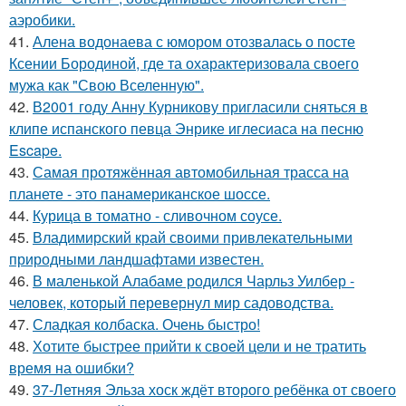
аэробики.
41.
Алена водонаева с юмором отозвалась о посте
Ксении Бородиной, где та охарактеризовала своего
мужа как "Свою Вселенную".
42.
В2001 году Анну Курникову пригласили сняться в
клипе испанского певца Энрике иглесиаса на песню
Escape.
43.
Самая протяжённая автомобильная трасса на
планете - это панамериканское шоссе.
44.
Курица в томатно - сливочном соусе.
45.
Владимирский край своими привлекательными
природными ландшафтами известен.
46.
В маленькой Алабаме родился Чарльз Уилбер -
человек, который перевернул мир садоводства.
47.
Сладкая колбаска. Очень быстро!
48.
Хотите быстрее прийти к своей цели и не тратить
время на ошибки?
49.
37-Летняя Эльза хоск ждёт второго ребёнка от своего