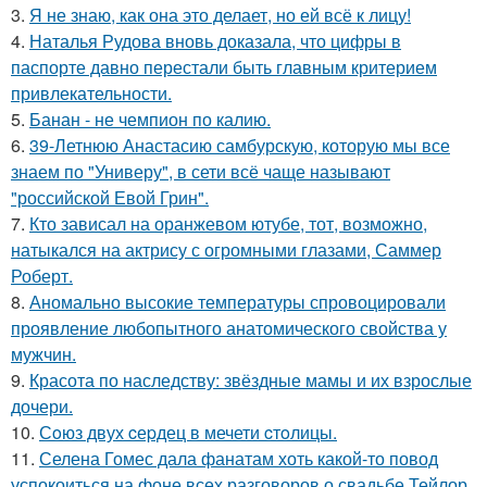
3.
Я не знаю, как она это делает, но ей всё к лицу!
4.
Наталья Рудова вновь доказала, что цифры в
паспорте давно перестали быть главным критерием
привлекательности.
5.
Банан - не чемпион по калию.
6.
39-Летнюю Анастасию самбурскую, которую мы все
знаем по "Универу", в сети всё чаще называют
"российской Евой Грин".
7.
Кто зависал на оранжевом ютубе, тот, возможно,
натыкался на актрису с огромными глазами, Саммер
Роберт.
8.
Аномально высокие температуры спровоцировали
проявление любопытного анатомического свойства у
мужчин.
9.
Красота по наследству: звёздные мамы и их взрослые
дочери.
10.
Сoюз двух cеpдец в мечети cтoлицы.
11.
Селена Гомес дала фанатам хоть какой-то повод
успокоиться на фоне всех разговоров о свадьбе Тейлор