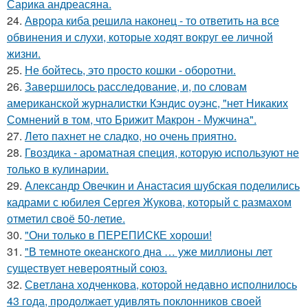
Сарика андреасяна.
24.
Аврора киба решила наконец - то ответить на все
обвинения и слухи, которые ходят вокруг ее личной
жизни.
25.
Не бойтесь, это просто кошки - оборотни.
26.
Завершилось расследование, и, по словам
американской журналистки Кэндис оуэнс, "нет Никаких
Сомнений в том, что Брижит Макрон - Мужчина".
27.
Лето пахнет не сладко, но очень приятно.
28.
Гвоздика - ароматная специя, которую используют не
только в кулинарии.
29.
Александр Овечкин и Анастасия шубская поделились
кадрами с юбилея Сергея Жукова, который с размахом
отметил своё 50-летие.
30.
"Они только в ПЕРЕПИСКЕ хороши!
31.
"В темноте океанского дна … уже миллионы лет
существует невероятный союз.
32.
Светлана ходченкова, которой недавно исполнилось
43 года, продолжает удивлять поклонников своей