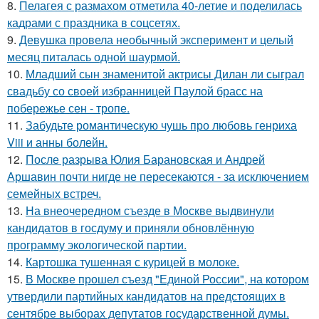
8.
Пелагея с размахом отметила 40-летие и поделилась
кадрами с праздника в соцсетях.
9.
Девушка провела необычный эксперимент и целый
месяц питалась одной шаурмой.
10.
Младший сын знаменитой актрисы Дилан ли сыграл
свадьбу со своей избранницей Паулой брасс на
побережье сен - тропе.
11.
Забудьте романтическую чушь про любовь генриха
Viii и анны болейн.
12.
После разрыва Юлия Барановская и Андрей
Аршавин почти нигде не пересекаются - за исключением
семейных встреч.
13.
На внеочередном съезде в Москве выдвинули
кандидатов в госдуму и приняли обновлённую
программу экологической партии.
14.
Картошка тушенная с курицей в молоке.
15.
В Москве прошел съезд "Единой России", на котором
утвердили партийных кандидатов на предстоящих в
сентябре выборах депутатов государственной думы.