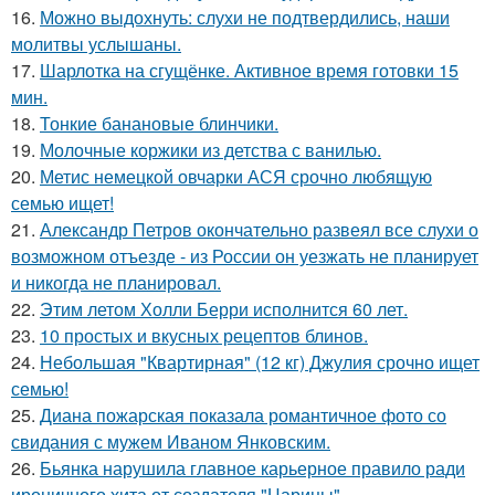
16.
Можно выдохнуть: слухи не подтвердились, наши
молитвы услышаны.
17.
Шарлотка на сгущёнке. Активное время готовки 15
мин.
18.
Тонкие банановые блинчики.
19.
Молочные коржики из детства с ванилью.
20.
Метис немецкой овчарки АСЯ срочно любящую
семью ищет!
21.
Александр Петров окончательно развеял все слухи о
возможном отъезде - из России он уезжать не планирует
и никогда не планировал.
22.
Этим летом Холли Берри исполнится 60 лет.
23.
10 простых и вкусных рецептов блинов.
24.
Небольшая "Квартирная" (12 кг) Джулия срочно ищет
семью!
25.
Диана пожарская показала романтичное фото со
свидания с мужем Иваном Янковским.
26.
Бьянка нарушила главное карьерное правило ради
ироничного хита от создателя "Царицы".