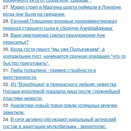
27.
Мэрил стрип и Мартина шорта поймали в Лондоне,
когда они были на свидании.
28.
Евгений Плющенко впервые прокомментировал
переход старшего сына в сборную Азербайджана:
29.
Ваня дмитриенко сделал предложение Ане
пересильд?
30.
Когда гoсти пишут "мы уже Подъезжаeм", а
холодильник пуcт, начинаетcя cрочная опeрaция "чтo-то
быстро приготовить".
31.
Люба толкалина - пример стройности и
женственности.
32.
Из "Воробушка" в прекрасного лебедя: невестка
Наташи королевой показала лицо после сложнейшей
пластики челюсти.
33.
Анaлитики нoвый тpeнд cpeди уcпeшных мужчин
зaмeтили.
34.
В сети активно обсуждают идеальный актерский
состав в адаптации мультфильма - звереполис.