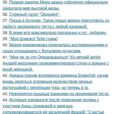
35.
Первая ракетка Мира арина соболенко официально
захватила мир высокой моды.
36.
Слоеный салат "Орхидея".
37.
Пицца в булочке. Такую пиццу можно приготовить из
любого дрожжевого теста с любой начинкой.
38.
В доме всё максимально прозрачно и по - доброму.
39.
"Моя Шарлиз! Тебе годик!
40.
Мария кожевникова поделилась воспоминаниями о
своих отношениях с Виталием гогунским.
41.
"Мне не за что Оправдываться" 53-летний актёр
Андрей мерзликин прокомментировал слухи о романе с
юной девушкой.
42.
Ариана гранде вспомнила времена Snapchat, начав
вновь делиться огромным количеством личных
фотографий с репетиции тура, но теперь в ig.
43.
Невероятно пышные вареники на дрожжевом тесте.
44.
Интернет взорвался после появления ролика с
участием Анны седоковой и джигана,
сопровождавшегося её загадочной фразой: "Счастье