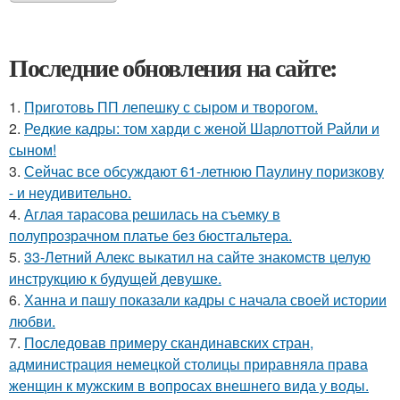
Последние обновления на сайте:
1.
Приготовь ПП лепешку с сыром и творогом.
2.
Редкие кадры: том харди с женой Шарлоттой Райли и
сыном!
3.
Сейчас все обсуждают 61-летнюю Паулину поризкову
- и неудивительно.
4.
Аглая тарасова решилась на съемку в
полупрозрачном платье без бюстгальтера.
5.
33-Летний Алекс выкатил на сайте знакомств целую
инструкцию к будущей девушке.
6.
Ханна и пашу показали кадры с начала своей истории
любви.
7.
Последовав примеру скандинавских стран,
администрация немецкой столицы приравняла права
женщин к мужским в вопросах внешнего вида у воды.