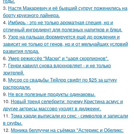
годы.
3.
Настя Макаревич и её бывший супруг поженились на
борту круизного лайнера.
4.
Имбирь - это не только ароматная специя, но и
отличный ингредиент для полезных напитков и блюд.
5.
Узор на пальцах формируется ещё до рождения и
зависит не только от генов, но и от мельчайших условий
развития плода.
6.
Умер режиссёр "Маски" и "царя скорпионов".
7.
Генри кавилл снова вдохновляет - и не только
зрителей.
8.
Мусор со свадьбы Тейлор свифт по $25 за штуку
распродали.
9.
Не все полезные продукты одинаковы.
10.
Новый тренд селебрити: почему Кристина асмус и
другие актрисы массово уходят в диджеинг.
11.
Тома харди выписали из секс - символов и записали
в скуфы.
12.
Моника беллуччи на съёмках "Астерикс и Обеликс: