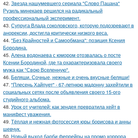
42.
Звезда нашумевшего сериала "Слово Пацана"
Рузиль минекаев решился на радикальный
профессиональный эксперимент.
43.
Супруга Влада соколовского, которую подозревают в
анорексии, достигла критически низкого веса.
44.
"Без Крайностей и Самообмана": позиция Ксения
Бородина.
45.
Алена водонаева с юмором отозвалась о посте
Ксении Бородиной, где та охарактеризовала своего
мужа как "Свою Вселенную".
46.
Беляши. Сочные, нежные и очень вкусные беляши!
47.
"Плесень Хайпует" - 67-летнюю мадонну захейтили в
социальных сетях после объявления своего 15-ого
студийного альбома.
48.
Урок от учителей: как зендея превратила хейт в
манифест уважения.
49.
Тёплая и нежная фотосессия юры борисова и анны
шевчук.
50.
Новый выход барби феррейры на промо хоррора