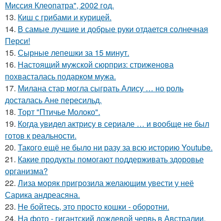
Миссия Клеопатра", 2002 год.
13.
Киш с грибами и курицей.
14.
В самые лучшие и добрые руки отдается солнечная
Перси!
15.
Сырные лепешки за 15 минут.
16.
Настоящий мужской сюрприз: стриженова
похвасталась подарком мужа.
17.
Милана стар могла сыграть Алису … но роль
досталась Ане пересильд.
18.
Торт "Птичье Молоко".
19.
Когда увидел актрису в сериале … и вообще не был
готов к реальности.
20.
Такого ещё не было ни разу за всю историю Youtube.
21.
Какие продукты помогают поддерживать здоровье
организма?
22.
Лиза моряк пригрозила желающим увести у неё
Сарика андреасяна.
23.
Не бойтесь, это просто кошки - оборотни.
24.
На фото - гигантский дождевой червь в Австралии.