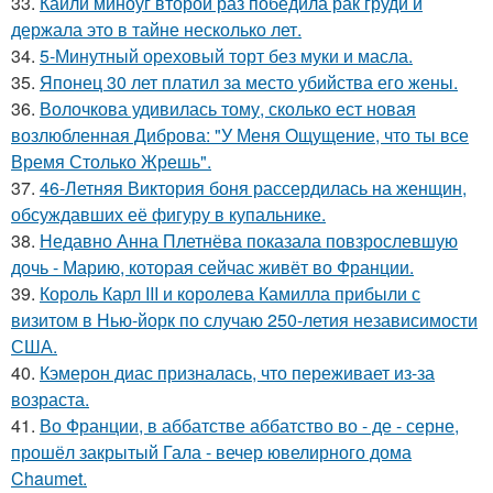
33.
Кайли миноуг второй раз победила рак груди и
держала это в тайне несколько лет.
34.
5-Минутный ореховый торт без муки и масла.
35.
Японец 30 лет платил за место убийства его жены.
36.
Волочкова удивилась тому, сколько ест новая
возлюбленная Диброва: "У Меня Ощущение, что ты все
Время Столько Жрешь".
37.
46-Летняя Виктория боня рассердилась на женщин,
обсуждавших её фигуру в купальнике.
38.
Недавно Анна Плетнёва показала повзрослевшую
дочь - Марию, которая сейчас живёт во Франции.
39.
Король Карл III и королева Камилла прибыли с
визитом в Нью-йорк по случаю 250-летия независимости
США.
40.
Кэмерон диас призналась, что переживает из-за
возраста.
41.
Во Франции, в аббатстве аббатство во - де - серне,
прошёл закрытый Гала - вечер ювелирного дома
Chaumet.