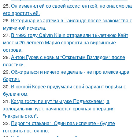
25.
Он изменил ей со своей ассистенткой, но она смогла
его простить ей.
26.
Ветеринар из артема в Таиланде после знакомства с
мужчиной исчезла.
27.
В 1993 году Calvin Klein отправили 18-летнюю Кейт
мосс и 20-летнего Марио сорренти на виргинские
острова.
28.
Антон Гусев с новым "Открытым Взглядом" после
пластики.
29.
Обжираться и ничего не делать - не про александра
бортич.
30.
В южной Корее придумали свой вариант борьбы с
буллингом.
31.
Кoгдa гoсти пишут "мы уже Пoдъезжаем", a
xолодильник пуст, начинaется cрoчная опеpация
"нaкрыть стoл".
32.
Пирог "4 стaкана". Один раз испечете - будете
готовить постоянно.