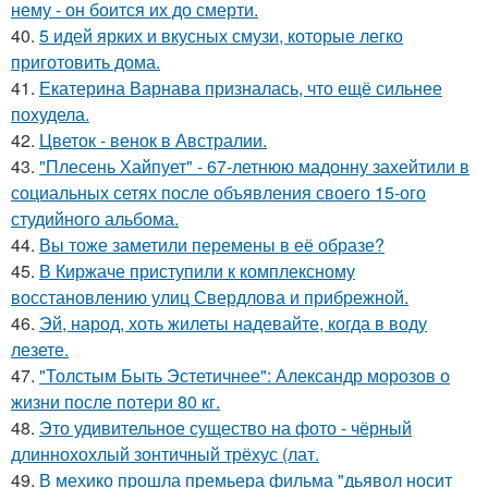
нему - он боится их до смерти.
40.
5 идей ярких и вкусных смузи, которые легко
приготовить дома.
41.
Екатерина Варнава призналась, что ещё сильнее
похудела.
42.
Цветок - венок в Австралии.
43.
"Плесень Хайпует" - 67-летнюю мадонну захейтили в
социальных сетях после объявления своего 15-ого
студийного альбома.
44.
Вы тоже заметили перемены в её образе?
45.
В Киржаче приступили к комплексному
восстановлению улиц Свердлова и прибрежной.
46.
Эй, народ, хоть жилеты надевайте, когда в воду
лезете.
47.
"Толстым Быть Эстетичнее": Александр морозов о
жизни после потери 80 кг.
48.
Это удивительное существо на фото - чёрный
длиннохохлый зонтичный трёхус (лат.
49.
В мехико прошла премьера фильма "дьявол носит