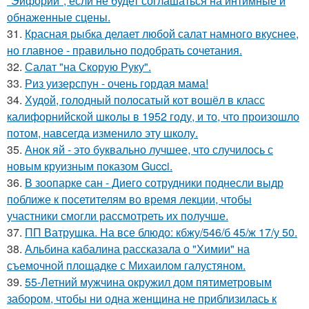
"Эйфории", если не будет соглашаться на интимные и
обнаженные сцены.
31.
Красная рыбка делает любой салат намного вкуснее,
но главное - правильно подобрать сочетания.
32.
Салат "на Скорую Руку".
33.
Риз уизерспун - очень гордая мама!
34.
Худой, голодный полосатый кот вошёл в класс
калифорнийской школы в 1952 году, и то, что произошло
потом, навсегда изменило эту школу.
35.
Анок яй - это буквально лучшее, что случилось с
новым круизным показом Gucci.
36.
В зоопарке сан - Диего сотрудники поднесли выдр
поближе к посетителям во время лекции, чтобы
участники смогли рассмотреть их получше.
37.
ПП Ватрушка. На все блюдо: кбжу/546/б 45/ж 17/у 50.
38.
Альбина кабалина рассказала о "Химии" на
съемочной площадке с Михаилом галустяном.
39.
55-Летний мужчина окружил дом пятиметровым
забором, чтобы ни одна женщина не приблизилась к