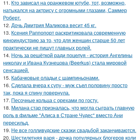
11.
Кто зависал на оранжевом ютубе, тот, возможно,
натыкался на актрису с огромными глазами, Саммер
Роберт.
12.
Дочь Дмитрия Маликова весит 45 кг.
13.
Ксения Раппопорт раскритиковала современную
киноиндустрию за то, что для женщин старше 50 лет
практически не пишут главных ролей.
14.
Ночь за решёткой ради поцелуя - история Ангелины
николау и Ивана Кузнецова (Beerkus) стала мировой
сенсацией.
15.
Кабачковые оладьи с шампиньонами.
16.
Сделала вчера к супу - муж съел половину просто
так, пока я спину повернула.
17.
Песочные кольца с орехами по госту.
18.
Милана стар призналась, что могла сыграть главную
роль в фильме "Алиса в Стране Чудес" вместо Ани
пересильд.
19.
Не все голливудские сказки свадьбой заканчиваются.
20.
Шестилетняя варя - дочка популярных блогеров коли