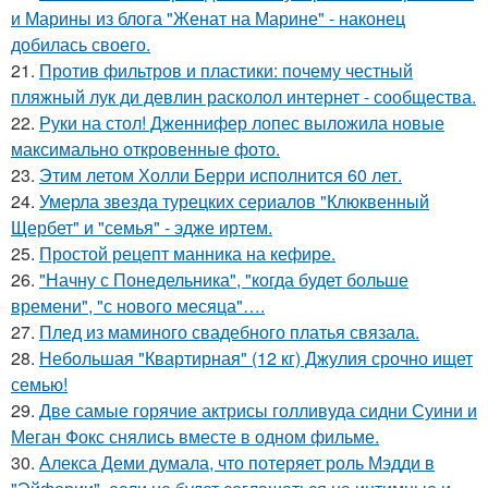
и Марины из блога "Женат на Марине" - наконец
добилась своего.
21.
Против фильтров и пластики: почему честный
пляжный лук ди девлин расколол интернет - сообщества.
22.
Руки на стол! Дженнифер лопес выложила новые
максимально откровенные фото.
23.
Этим летом Холли Берри исполнится 60 лет.
24.
Умерла звезда турецких сериалов "Клюквенный
Щербет" и "семья" - эдже иртем.
25.
Простой рецепт манника на кефире.
26.
"Начну с Понедельника", "когда будет больше
времени", "с нового месяца"….
27.
Плед из маминого свадебного платья связала.
28.
Небольшая "Квартирная" (12 кг) Джулия срочно ищет
семью!
29.
Две самые горячие актрисы голливуда сидни Суини и
Меган Фокс снялись вместе в одном фильме.
30.
Алекса Деми думала, что потеряет роль Мэдди в