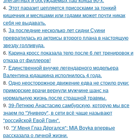
элегантных и обсуждаемых пар конца 90-х.
4.
Этот паразит цепляется присосками за тонкий
кишечник и месяцами или годами может почти никак
себя не выдавать.
5.
За последние несколько лет сидни Суини
превратилась из актрисы второго плана в настоящую
звезду голливуда.
6.
Карина кросс показала тело после 6 лет тренировок и
отказа от филлеров!
7.
Единственной внучке легендарного модельера
Валентина юдашкина исполнилось 4 года.
8.
Одно неосторожное движение едва не стоило руки:
приморские врачи вернули мужчине шанс на
нормальную жизнь после страшной травмы.
9.
39-Летнюю Анастасию самбурскую, которую мы все
знаем по "Универу", в сети всё чаще называют
"российской Евой Грин".
10.
"У Меня Глаз Дёргался": MIA Boyka впервые
рассказала о личной жизни.